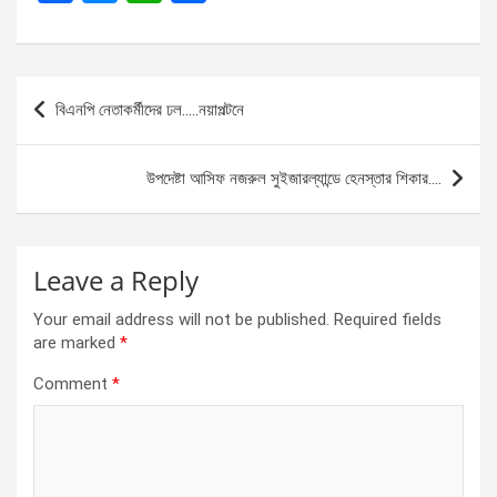
a
es
h
h
ce
se
at
ar
b
n
s
e
Post
বিএনপি নেতাকর্মীদের ঢল…..নয়াপল্টনে
o
g
A
navigation
o
er
p
উপদেষ্টা আসিফ নজরুল সুইজারল্যান্ডে হেনস্তার শিকার….
k
p
Leave a Reply
Your email address will not be published.
Required fields
are marked
*
Comment
*