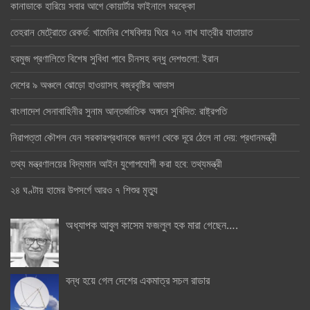
কানাডাকে হারিয়ে সবার আগে কোয়ার্টার ফাইনালে মরক্কো
তেহরান মেট্রোতে রেকর্ড: খামেনির শেষবিদায় ঘিরে ৭০ লাখ যাত্রীর যাতায়াত
হরমুজ প্রণালিতে বিশেষ সুবিধা পাবে চীনসহ বন্ধু দেশগুলো: ইরান
দেশের ৯ অঞ্চলে ঝোড়ো হাওয়াসহ বজ্রবৃষ্টির আভাস
বাংলাদেশ সেনাবাহিনীর সুনাম আন্তর্জাতিক অঙ্গনে সুবিদিত: রাষ্ট্রপতি
নিরাপত্তা কৌশল যেন সরকারপ্রধানকে জনগণ থেকে দূরে ঠেলে না দেয়: প্রধানমন্ত্রী
তথ্য মন্ত্রণালয়ের বিদ্যমান আইন যুগোপযোগী করা হবে: তথ্যমন্ত্রী
২৪ ঘণ্টায় হামের উপসর্গে আরও ৭ শিশুর মৃত্যু
অধ্যাপক আবুল কাসেম ফজলুল হক মারা গেছেন….
বন্ধ হয়ে গেল দেশের একমাত্র সচল রাডার