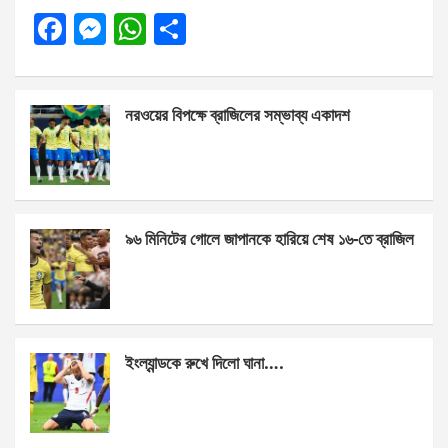
F
M
W
S
a
es
h
h
ce
se
at
ar
নরওয়ের বিপক্ষে ব্রাজিলের সম্ভাব্য একাদশ
b
n
s
e
o
g
A
o
er
p
k
p
৯৬ মিনিটের গোলে জাপানকে হারিয়ে শেষ ১৬-তে ব্রাজিল
ইংল্যান্ডকে রুখে দিলো ঘানা….