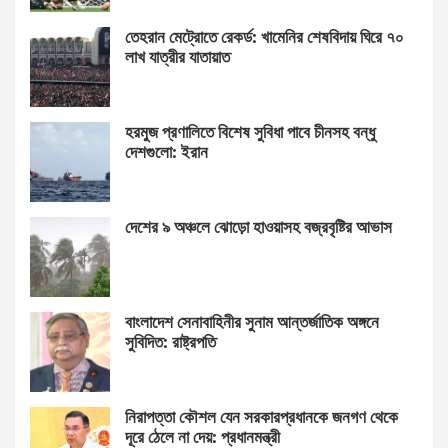
তেহরান মেট্রোতে রেকর্ড: খামেনির শেষবিদায় ঘিরে ৭০
লাখ যাত্রীর যাতায়াত
হরমুজ প্রণালিতে বিশেষ সুবিধা পাবে চীনসহ বন্ধু
দেশগুলো: ইরান
দেশের ৯ অঞ্চলে ঝোড়ো হাওয়াসহ বজ্রবৃষ্টির আভাস
বাংলাদেশ সেনাবাহিনীর সুনাম আন্তর্জাতিক অঙ্গনে
সুবিদিত: রাষ্ট্রপতি
নিরাপত্তা কৌশল যেন সরকারপ্রধানকে জনগণ থেকে
দূরে ঠেলে না দেয়: প্রধানমন্ত্রী