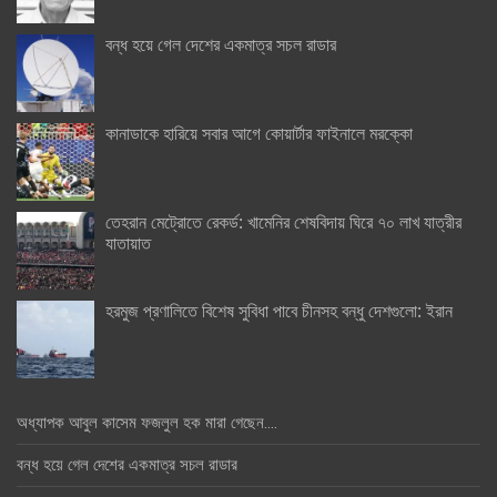
বন্ধ হয়ে গেল দেশের একমাত্র সচল রাডার
কানাডাকে হারিয়ে সবার আগে কোয়ার্টার ফাইনালে মরক্কো
তেহরান মেট্রোতে রেকর্ড: খামেনির শেষবিদায় ঘিরে ৭০ লাখ যাত্রীর
যাতায়াত
হরমুজ প্রণালিতে বিশেষ সুবিধা পাবে চীনসহ বন্ধু দেশগুলো: ইরান
অধ্যাপক আবুল কাসেম ফজলুল হক মারা গেছেন….
বন্ধ হয়ে গেল দেশের একমাত্র সচল রাডার