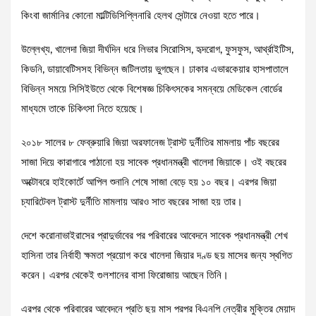
কিংবা জার্মানির কোনো মাল্টিডিসিপ্লিনারি হেলথ সেন্টারে নেওয়া হতে পারে।
উল্লেখ্য, খালেদা জিয়া দীর্ঘদিন ধরে লিভার সিরোসিস, হৃদরোগ, ফুসফুস, আর্থ্রাইটিস,
কিডনি, ডায়াবেটিসসহ বিভিন্ন জটিলতায় ভুগছেন। ঢাকার এভারকেয়ার হাসপাতালে
বিভিন্ন সময়ে সিসিইউতে থেকে বিশেষজ্ঞ চিকিৎসকের সমন্বয়ে মেডিকেল বোর্ডের
মাধ্যমে তাকে চিকিৎসা নিতে হয়েছে।
২০১৮ সালের ৮ ফেব্রুয়ারি জিয়া অরফানেজ ট্রাস্ট দুর্নীতির মামলায় পাঁচ বছরের
সাজা দিয়ে কারাগারে পাঠানো হয় সাবেক প্রধানমন্ত্রী খালেদা জিয়াকে। ওই বছরের
অক্টোবরে হাইকোর্টে আপিল শুনানি শেষে সাজা বেড়ে হয় ১০ বছর। এরপর জিয়া
চ্যারিটেবল ট্রাস্ট দুর্নীতি মামলায় আরও সাত বছরের সাজা হয় তার।
দেশে করোনাভাইরাসের প্রাদুর্ভাবের পর পরিবারের আবেদনে সাবেক প্রধানমন্ত্রী শেখ
হাসিনা তার নির্বাহী ক্ষমতা প্রয়োগ করে খালেদা জিয়ার দণ্ড ছয় মাসের জন্য স্থগিত
করেন। এরপর থেকেই গুলশানের বাসা ফিরোজায় আছেন তিনি।
এরপর থেকে পরিবারের আবেদনে প্রতি ছয় মাস পরপর বিএনপি নেত্রীর মুক্তির মেয়াদ