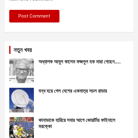
নতুন খবর
অধ্যাপক আবুল কাসেম ফজলুল হক মারা গেছেন….
বন্ধ হয়ে গেল দেশের একমাত্র সচল রাডার
কানাডাকে হারিয়ে সবার আগে কোয়ার্টার ফাইনালে
মরক্কো