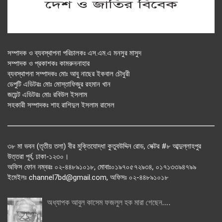
সম্পাদক ও ব্যবস্থাপনা পরিচালকঃ এস.এম.এ মনসুর মাসুদ
সম্পাদক ও প্রকাশকঃ কামরুননাহার
ব্যবস্থাপনা সম্পাদকঃ মোঃ আবু নাছের ইকবাল চৌধুরী
ডেপুটি এডিটরঃ মোঃ মোস্তাফিজুর রহমান খান
জয়েন্ট এডিটরঃ মোঃ রবিউল ইসলাম
সহকারী সম্পাদকঃ শাহ রাশিদুল ইসলাম রাসেল
৩৮ মা ভবন (তৃতীয় তলা) বীর মুক্তিযোদ্ধা কুতুবউদ্দিন রোড, সেক্টর #৮ আব্দুল্লাহপুর
উত্তরা পূর্ব, ঢাকা-১২৩০।
অফিস ফোন নম্বরঃ ০২-৪৪৮৯১০১৮, মোবাঃ০১৯৭০৫৭২৯৩৪, ০১৭১৩৩৯৪৭৯৯
ইমেইলঃ channel7bd@gmail.com, অফিসঃ ০২-৪৪৮৯১০১৮
অধ্যাপক আবুল কাসেম ফজলুল হক মারা গেছেন….