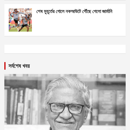
শেষ মুহূর্তের গোলে নকআউটে পৌঁছে গেলো জার্মানি
সর্বশেষ খবর