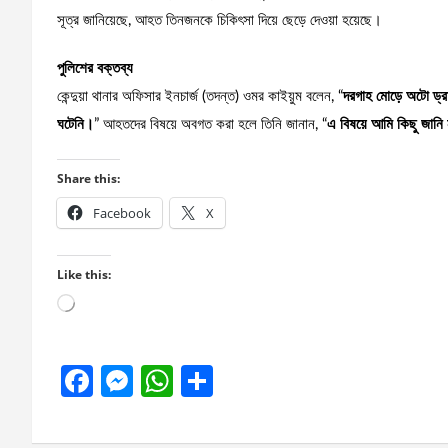
সূত্র জানিয়েছে, আহত তিনজনকে চিকিৎসা দিয়ে ছেড়ে দেওয়া হয়েছে।
পুলিশের বক্তব্য
কেন্দুয়া থানার অফিসার ইনচার্জ (তদন্ত) ওমর কাইয়ুম বলেন, “
দরগাহ মোড়ে অটো ড্রা
ঘটেনি।
” আহতদের বিষয়ে অবগত করা হলে তিনি জানান, “
এ বিষয়ে আমি কিছু জানি
Share this:
Facebook
X
Like this:
Loading…
F
M
W
S
a
es
h
h
ce
se
at
ar