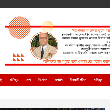
্ব
বাণিজ্য
খেলা
বিনোদন
অপরাধ
ইসলামী জীবন
সাহিত্য