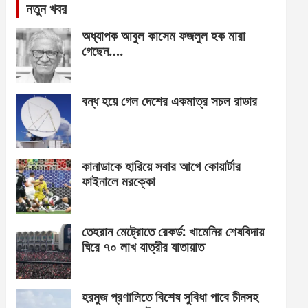
নতুন খবর
অধ্যাপক আবুল কাসেম ফজলুল হক মারা
গেছেন….
বন্ধ হয়ে গেল দেশের একমাত্র সচল রাডার
কানাডাকে হারিয়ে সবার আগে কোয়ার্টার
ফাইনালে মরক্কো
তেহরান মেট্রোতে রেকর্ড: খামেনির শেষবিদায়
ঘিরে ৭০ লাখ যাত্রীর যাতায়াত
হরমুজ প্রণালিতে বিশেষ সুবিধা পাবে চীনসহ