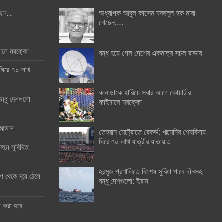
অধ্যাপক আবুল কাসেম ফজলুল হক মারা
ছেন….
গেছেন….
ইনালে মরক্কো
বন্ধ হয়ে গেল দেশের একমাত্র সচল রাডার
 ঘিরে ৭০ লাখ
কানাডাকে হারিয়ে সবার আগে কোয়ার্টার
ন্ধু দেশগুলো:
ফাইনালে মরক্কো
র আভাস
তেহরান মেট্রোতে রেকর্ড: খামেনির শেষবিদায়
ঘিরে ৭০ লাখ যাত্রীর যাতায়াত
্গনে সুবিদিত:
হরমুজ প্রণালিতে বিশেষ সুবিধা পাবে চীনসহ
 থেকে দূরে ঠেলে
বন্ধু দেশগুলো: ইরান
ী করা হবে: