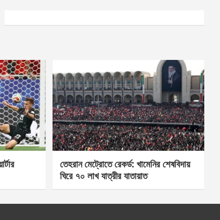
র্টার
তেহরান মেট্রোতে রেকর্ড: খামেনির শেষবিদায়
ঘিরে ৭০ লাখ যাত্রীর যাতায়াত