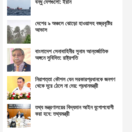
বন্ধু দেশগুলো: ইরান
দেশের ৯ অঞ্চলে ঝোড়ো হাওয়াসহ বজ্রবৃষ্টির
আভাস
বাংলাদেশ সেনাবাহিনীর সুনাম আন্তর্জাতিক
অঙ্গনে সুবিদিত: রাষ্ট্রপতি
নিরাপত্তা কৌশল যেন সরকারপ্রধানকে জনগণ
থেকে দূরে ঠেলে না দেয়: প্রধানমন্ত্রী
তথ্য মন্ত্রণালয়ের বিদ্যমান আইন যুগোপযোগী
করা হবে: তথ্যমন্ত্রী