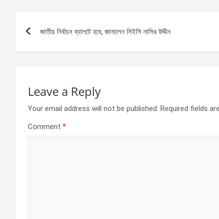
b
n
s
e
Post
o
g
A
জাতীয় নির্বাচন ব্যালটে হবে, জানালেন সিইসি নাসির উদ্দীন
navigation
o
er
p
k
p
Leave a Reply
Your email address will not be published.
Required fields a
Comment
*