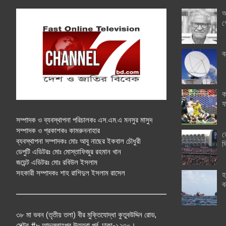
অ
গ
ব
ক
ফ
সম্পাদক ও ব্যবস্থাপনা পরিচালকঃ এস.এম.এ মনসুর মাসুদ
সম্পাদক ও প্রকাশকঃ কামরুননাহার
ত
ব্যবস্থাপনা সম্পাদকঃ মোঃ আবু নাছের ইকবাল চৌধুরী
ঘ
ডেপুটি এডিটরঃ মোঃ মোস্তাফিজুর রহমান খান
জয়েন্ট এডিটরঃ মোঃ রবিউল ইসলাম
সহকারী সম্পাদকঃ শাহ রাশিদুল ইসলাম রাসেল
হ
ব
৩৮ মা ভবন (তৃতীয় তলা) বীর মুক্তিযোদ্ধা কুতুবউদ্দিন রোড,
সেক্টর #৮ আব্দুল্লাহপুর উত্তরা পূর্ব, ঢাকা-১২৩০।