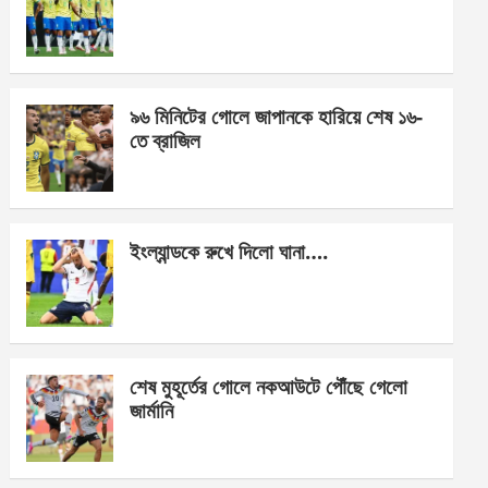
o
g
A
o
er
p
k
p
৯৬ মিনিটের গোলে জাপানকে হারিয়ে শেষ ১৬-
তে ব্রাজিল
ইংল্যান্ডকে রুখে দিলো ঘানা….
শেষ মুহূর্তের গোলে নকআউটে পৌঁছে গেলো
জার্মানি