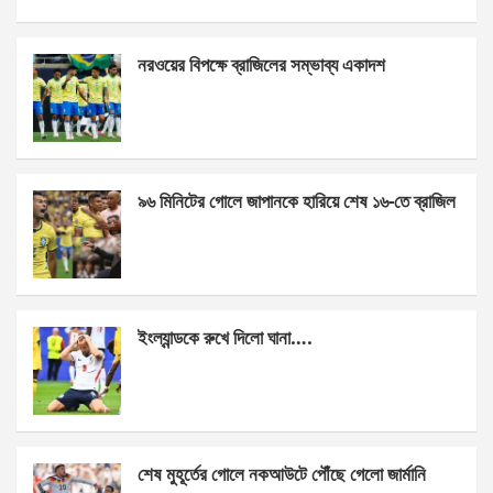
a
es
h
h
ce
se
at
ar
নরওয়ের বিপক্ষে ব্রাজিলের সম্ভাব্য একাদশ
b
n
s
e
o
g
A
o
er
p
k
p
৯৬ মিনিটের গোলে জাপানকে হারিয়ে শেষ ১৬-তে ব্রাজিল
ইংল্যান্ডকে রুখে দিলো ঘানা….
শেষ মুহূর্তের গোলে নকআউটে পৌঁছে গেলো জার্মানি