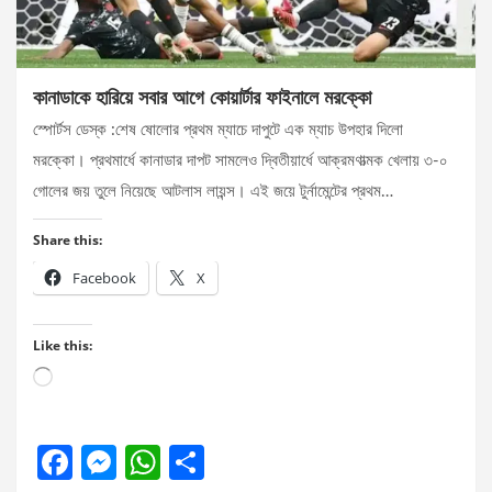
কানাডাকে হারিয়ে সবার আগে কোয়ার্টার ফাইনালে মরক্কো
স্পোর্টস ডেস্ক :শেষ ষোলোর প্রথম ম্যাচে দাপুটে এক ম্যাচ উপহার দিলো
মরক্কো। প্রথমার্ধে কানাডার দাপট সামলেও দ্বিতীয়ার্ধে আক্রমণাত্মক খেলায় ৩-০
গোলের জয় তুলে নিয়েছে আটলাস লায়ন্স। এই জয়ে টুর্নামেন্টের প্রথম…
Share this:
Facebook
X
Like this:
Loading…
F
M
W
S