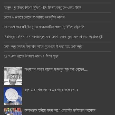
হরমুজ প্রণালিতে বিশেষ সুবিধা পাবে চীনসহ বন্ধু দেশগুলো: ইরান
দেশের ৯ অঞ্চলে ঝোড়ো হাওয়াসহ বজ্রবৃষ্টির আভাস
বাংলাদেশ সেনাবাহিনীর সুনাম আন্তর্জাতিক অঙ্গনে সুবিদিত: রাষ্ট্রপতি
নিরাপত্তা কৌশল যেন সরকারপ্রধানকে জনগণ থেকে দূরে ঠেলে না দেয়: প্রধানমন্ত্রী
তথ্য মন্ত্রণালয়ের বিদ্যমান আইন যুগোপযোগী করা হবে: তথ্যমন্ত্রী
২৪ ঘণ্টায় হামের উপসর্গে আরও ৭ শিশুর মৃত্যু
অধ্যাপক আবুল কাসেম ফজলুল হক মারা গেছেন….
বন্ধ হয়ে গেল দেশের একমাত্র সচল রাডার
কানাডাকে হারিয়ে সবার আগে কোয়ার্টার ফাইনালে মরক্কো