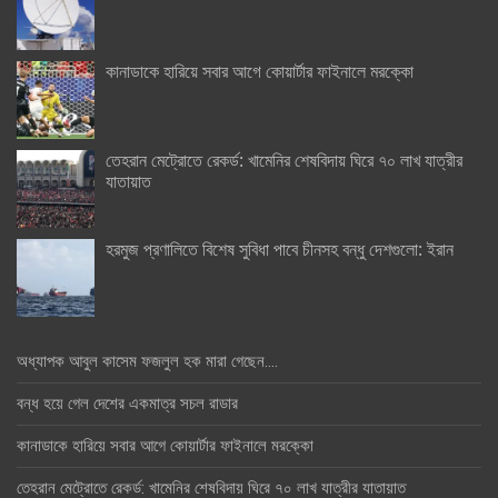
কানাডাকে হারিয়ে সবার আগে কোয়ার্টার ফাইনালে মরক্কো
তেহরান মেট্রোতে রেকর্ড: খামেনির শেষবিদায় ঘিরে ৭০ লাখ যাত্রীর
যাতায়াত
হরমুজ প্রণালিতে বিশেষ সুবিধা পাবে চীনসহ বন্ধু দেশগুলো: ইরান
অধ্যাপক আবুল কাসেম ফজলুল হক মারা গেছেন….
বন্ধ হয়ে গেল দেশের একমাত্র সচল রাডার
কানাডাকে হারিয়ে সবার আগে কোয়ার্টার ফাইনালে মরক্কো
তেহরান মেট্রোতে রেকর্ড: খামেনির শেষবিদায় ঘিরে ৭০ লাখ যাত্রীর যাতায়াত