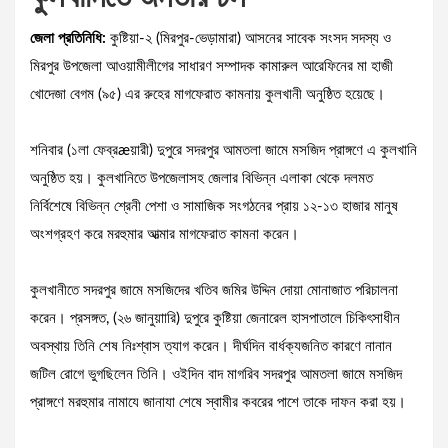
জেলা প্রতিনিধি:
কুষ্টিয়া-২ (মিরপুর-ভেড়ামারা) আসনের সাবেক সংসদ সদস্য ও
মিরপুর উপজেলা আওয়ামীলীগের সাধারণ সম্পাদক কামারুল আরেফিনের মা হাজী
খোদেজা বেগম (৯৫) এর রুহের মাগফেরাত কামনায় কুলখানী অনুষ্ঠিত হয়েছে।
শনিবার (১লা ফেব্রæয়ারী) দুপুরে সদরপুর আমতলা জামে মসজিদ প্রাঙ্গণে এ কুলখানি
অনুষ্ঠিত হয়। কুলখানিতে উপজেলাসহ জেলার বিভিন্ন এলাকা থেকে দলমত
নির্বিশেষে বিভিন্ন শ্রেনী পেশা ও সামাজিক সংগঠনের প্রায় ১২-১৩ হাজার মানুষ
অংশগ্রহণ করে মরহুমার আত্মার মাগফেরাত কামনা করেন।
কুলখানীতে সদরপুর জামে মসজিদের খতিব জমির উদ্দিন দোয়া মোনাজাত পরিচালনা
করেন। প্রসঙ্গত, (২৬ জানুয়াারি) দুপুরে কুষ্টিয়া জেনারেল হাসপাতালে চিকিৎসাধীন
অবস্থায় তিনি শেষ নিঃশ্বাস ত্যাগ করেন। দীর্ঘদিন বার্ধক্যজনিত কারণে নানান
জটিল রোগে ভুগছিলেন তিনি। ওইদিন বাদ মাগরিব সদরপুর আমতলা জামে মসজিদ
প্রাঙ্গণে মরহুমার নামাযে জানাযা শেষে স্বামীর কবরের পাশে তাকে দাফন করা হয়।