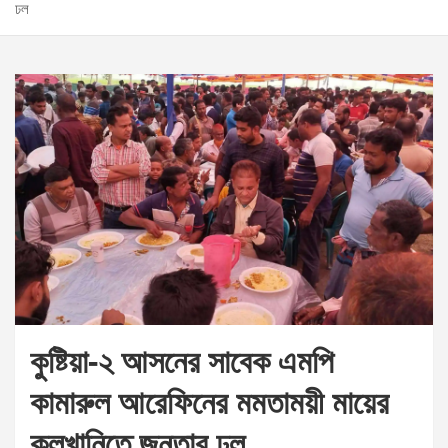
ঢল
কুষ্টিয়া-২ আসনের সাবেক এমপি
কামারুল আরেফিনের মমতাময়ী মায়ের
কুলখানিতে জনতার ঢল