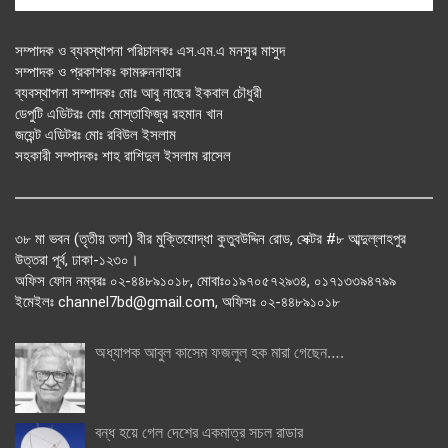
সম্পাদক ও ব্যবস্থাপনা পরিচালকঃ এস.এম.এ মনসুর মাসুদ
সম্পাদক ও প্রকাশকঃ কামরুননাহার
ব্যবস্থাপনা সম্পাদকঃ মোঃ আবু নাছের ইকবাল চৌধুরী
ডেপুটি এডিটরঃ মোঃ মোস্তাফিজুর রহমান খান
জয়েন্ট এডিটরঃ মোঃ রবিউল ইসলাম
সহকারী সম্পাদকঃ শাহ রাশিদুল ইসলাম রাসেল
৩৮ মা ভবন (তৃতীয় তলা) বীর মুক্তিযোদ্ধা কুতুবউদ্দিন রোড, সেক্টর #৮ আব্দুল্লাহপুর
উত্তরা পূর্ব, ঢাকা-১২৩০।
অফিস ফোন নম্বরঃ ০২-৪৪৮৯১০১৮, মোবাঃ০১৯৭০৫৭২৯৩৪, ০১৭১৩৩৯৪৭৯৯
ইমেইলঃ channel7bd@gmail.com, অফিসঃ ০২-৪৪৮৯১০১৮
অধ্যাপক আবুল কাসেম ফজলুল হক মারা গেছেন….
বন্ধ হয়ে গেল দেশের একমাত্র সচল রাডার