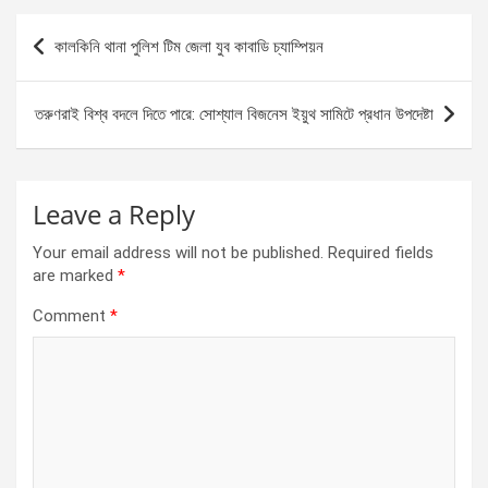
b
n
s
e
Post
কালকিনি থানা পুলিশ টিম জেলা যুব কাবাডি চ্যাম্পিয়ন
o
g
A
navigation
o
er
p
তরুণরাই বিশ্ব বদলে দিতে পারে: সোশ্যাল বিজনেস ইয়ুথ সামিটে প্রধান উপদেষ্টা
k
p
Leave a Reply
Your email address will not be published.
Required fields
are marked
*
Comment
*