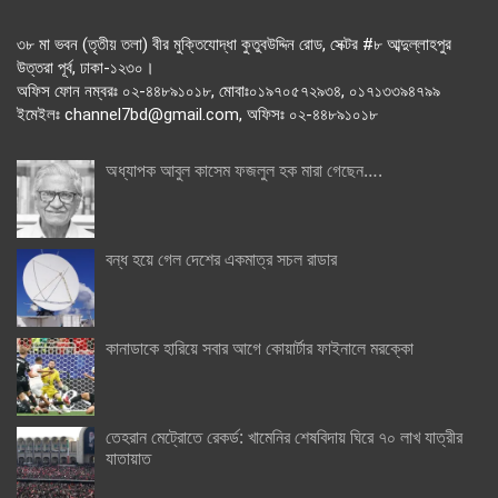
৩৮ মা ভবন (তৃতীয় তলা) বীর মুক্তিযোদ্ধা কুতুবউদ্দিন রোড, সেক্টর #৮ আব্দুল্লাহপুর
উত্তরা পূর্ব, ঢাকা-১২৩০।
অফিস ফোন নম্বরঃ ০২-৪৪৮৯১০১৮, মোবাঃ০১৯৭০৫৭২৯৩৪, ০১৭১৩৩৯৪৭৯৯
ইমেইলঃ channel7bd@gmail.com, অফিসঃ ০২-৪৪৮৯১০১৮
অধ্যাপক আবুল কাসেম ফজলুল হক মারা গেছেন….
বন্ধ হয়ে গেল দেশের একমাত্র সচল রাডার
কানাডাকে হারিয়ে সবার আগে কোয়ার্টার ফাইনালে মরক্কো
তেহরান মেট্রোতে রেকর্ড: খামেনির শেষবিদায় ঘিরে ৭০ লাখ যাত্রীর
যাতায়াত