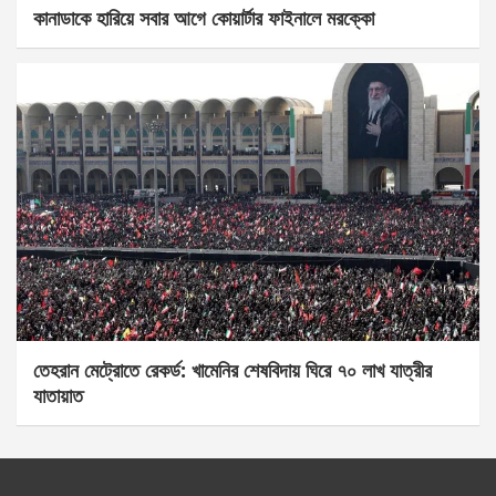
কানাডাকে হারিয়ে সবার আগে কোয়ার্টার ফাইনালে মরক্কো
তেহরান মেট্রোতে রেকর্ড: খামেনির শেষবিদায় ঘিরে ৭০ লাখ যাত্রীর
যাতায়াত