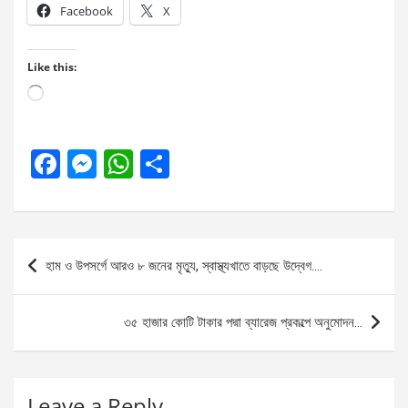
Facebook
X
Like this:
Loading…
F
M
W
S
a
es
h
h
ce
se
at
ar
b
n
s
e
Post
হাম ও উপসর্গে আরও ৮ জনের মৃত্যু, স্বাস্থ্যখাতে বাড়ছে উদ্বেগ….
o
g
A
navigation
o
er
p
৩৫ হাজার কোটি টাকার পদ্মা ব্যারেজ প্রকল্পে অনুমোদন…
k
p
Leave a Reply