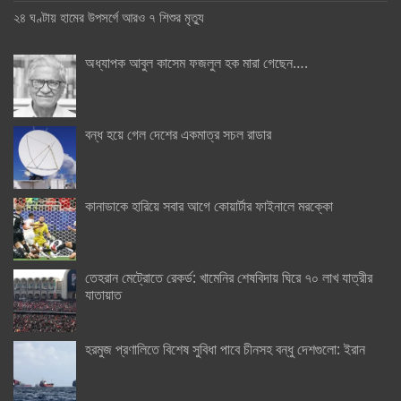
২৪ ঘণ্টায় হামের উপসর্গে আরও ৭ শিশুর মৃত্যু
অধ্যাপক আবুল কাসেম ফজলুল হক মারা গেছেন….
বন্ধ হয়ে গেল দেশের একমাত্র সচল রাডার
কানাডাকে হারিয়ে সবার আগে কোয়ার্টার ফাইনালে মরক্কো
তেহরান মেট্রোতে রেকর্ড: খামেনির শেষবিদায় ঘিরে ৭০ লাখ যাত্রীর
যাতায়াত
হরমুজ প্রণালিতে বিশেষ সুবিধা পাবে চীনসহ বন্ধু দেশগুলো: ইরান