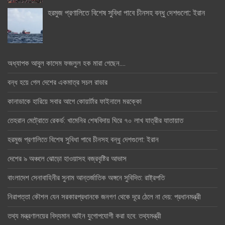
হরমুজ প্রণালিতে বিশেষ সুবিধা পাবে চীনসহ বন্ধু দেশগুলো: ইরান
অধ্যাপক আবুল কাসেম ফজলুল হক মারা গেছেন….
বন্ধ হয়ে গেল দেশের একমাত্র সচল রাডার
কানাডাকে হারিয়ে সবার আগে কোয়ার্টার ফাইনালে মরক্কো
তেহরান মেট্রোতে রেকর্ড: খামেনির শেষবিদায় ঘিরে ৭০ লাখ যাত্রীর যাতায়াত
হরমুজ প্রণালিতে বিশেষ সুবিধা পাবে চীনসহ বন্ধু দেশগুলো: ইরান
দেশের ৯ অঞ্চলে ঝোড়ো হাওয়াসহ বজ্রবৃষ্টির আভাস
বাংলাদেশ সেনাবাহিনীর সুনাম আন্তর্জাতিক অঙ্গনে সুবিদিত: রাষ্ট্রপতি
নিরাপত্তা কৌশল যেন সরকারপ্রধানকে জনগণ থেকে দূরে ঠেলে না দেয়: প্রধানমন্ত্রী
তথ্য মন্ত্রণালয়ের বিদ্যমান আইন যুগোপযোগী করা হবে: তথ্যমন্ত্রী