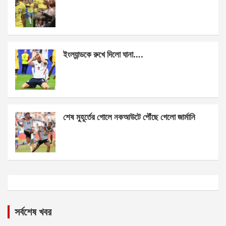
ইংল্যান্ডকে রুখে দিলো ঘানা….
শেষ মুহূর্তের গোলে নকআউটে পৌঁছে গেলো জার্মানি
সর্বশেষ খবর