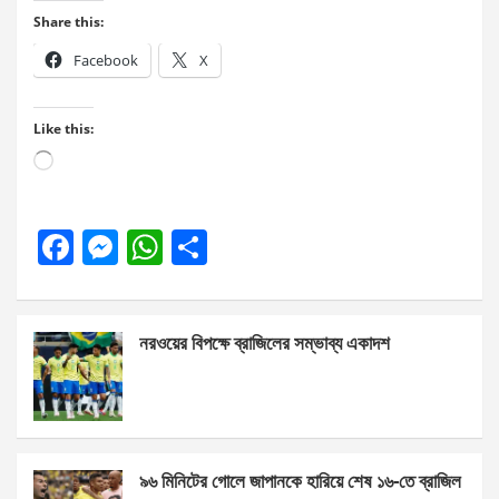
Share this:
Facebook
X
Like this:
Loading…
F
M
W
S
a
es
h
h
ce
se
at
ar
নরওয়ের বিপক্ষে ব্রাজিলের সম্ভাব্য একাদশ
b
n
s
e
o
g
A
o
er
p
k
p
৯৬ মিনিটের গোলে জাপানকে হারিয়ে শেষ ১৬-তে ব্রাজিল