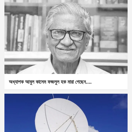
অধ্যাপক আবুল কাসেম ফজলুল হক মারা গেছেন….