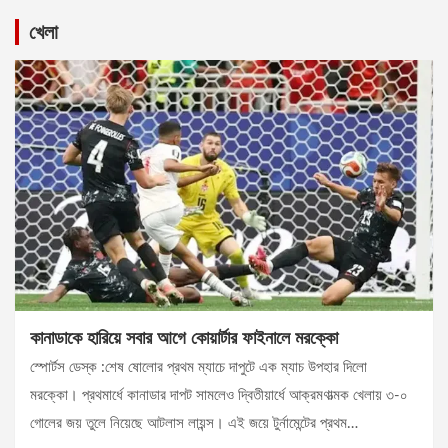
খেলা
কানাডাকে হারিয়ে সবার আগে কোয়ার্টার ফাইনালে মরক্কো
স্পোর্টস ডেস্ক :শেষ ষোলোর প্রথম ম্যাচে দাপুটে এক ম্যাচ উপহার দিলো
মরক্কো। প্রথমার্ধে কানাডার দাপট সামলেও দ্বিতীয়ার্ধে আক্রমণাত্মক খেলায় ৩-০
গোলের জয় তুলে নিয়েছে আটলাস লায়ন্স। এই জয়ে টুর্নামেন্টের প্রথম…