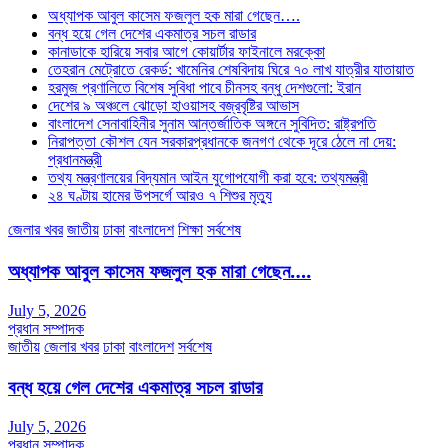
অধ্যাপক আবুল কাসেম ফজলুল হক মারা গেছেন….
বন্ধ হয়ে গেল দেশের একমাত্র সচল রাডার
কানাডাকে হারিয়ে সবার আগে কোয়ার্টার ফাইনালে মরক্কো
তেহরান মেট্রোতে রেকর্ড: খামেনির শেষবিদায় ঘিরে ৭০ লাখ যাত্রীর যাতায়াত
হরমুজ প্রণালিতে বিশেষ সুবিধা পাবে চীনসহ বন্ধু দেশগুলো: ইরান
দেশের ৯ অঞ্চলে ঝোড়ো হাওয়াসহ বজ্রবৃষ্টির আভাস
বাংলাদেশ সেনাবাহিনীর সুনাম আন্তর্জাতিক অঙ্গনে সুবিদিত: রাষ্ট্রপতি
নিরাপত্তা কৌশল যেন সরকারপ্রধানকে জনগণ থেকে দূরে ঠেলে না দেয়:
প্রধানমন্ত্রী
তথ্য মন্ত্রণালয়ের বিদ্যমান আইন যুগোপযোগী করা হবে: তথ্যমন্ত্রী
২৪ ঘণ্টায় হামের উপসর্গে আরও ৭ শিশুর মৃত্যু
জেলার খবর
জাতীয়
ঢাকা
বাংলাদেশ
শিক্ষা
সর্বশেষ
অধ্যাপক আবুল কাসেম ফজলুল হক মারা গেছেন….
July 5, 2026
প্রধান সম্পাদক
জাতীয়
জেলার খবর
ঢাকা
বাংলাদেশ
সর্বশেষ
বন্ধ হয়ে গেল দেশের একমাত্র সচল রাডার
July 5, 2026
প্রধান সম্পাদক