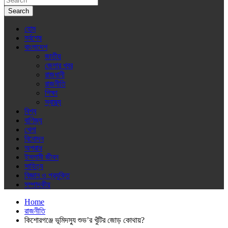
Search
হোম
সর্বশেষ
বাংলাদেশ
জাতীয়
জেলার খবর
রাজধানী
রাজনীতি
শিক্ষা
স্বাস্থ্য
বিশ্ব
বাণিজ্য
খেলা
বিনোদন
অপরাধ
ইসলামী জীবন
সাহিত্য
বিজ্ঞান ও প্রযুক্তি
সম্পাদকীয়
Home
রাজনীতি
কিশোরগঞ্জে ভূমিদস্যু শুভ’র খুঁটির জোড় কোথায়?