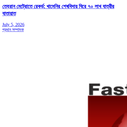
তেহরান মেট্রোতে রেকর্ড: খামেনির শেষবিদায় ঘিরে ৭০ লাখ যাত্রীর
যাতায়াত
July 5, 2026
প্রধান সম্পাদক