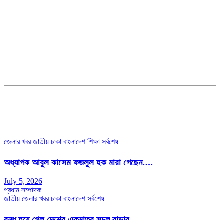
সম্পাদক ও ব্যবস্থাপনা পরিচালকঃ এস.এম.এ মনসুর মাসুদ
সম্পাদক ও প্রকাশকঃ কামরুননাহার
ব্যবস্থাপনা সম্পাদকঃ মোঃ আবু নাছের ইকবাল চৌধুরী
ডেপুটি এডিটরঃ মোঃ মোস্তাফিজুর রহমান খান
জয়েন্ট এডিটরঃ মোঃ রবিউল ইসলাম
সহকারী সম্পাদকঃ শাহ রাশিদুল ইসলাম রাসেল
৩৮ মা ভবন (তৃতীয় তলা) বীর মুক্তিযোদ্ধা কুতুবউদ্দিন রোড, সেক্টর #৮ আব্দুল্লাহপুর
উত্তরা পূর্ব, ঢাকা-১২৩০।
অফিস ফোন নম্বরঃ ০২-৪৪৮৯১০১৮, মোবাঃ০১৯৭০৫৭২৯৩৪, ০১৭১৩৩৯৪৭৯৯
ইমেইলঃ channel7bd@gmail.com, অফিসঃ ০২-৪৪৮৯১০১৮
জেলার খবর
জাতীয়
ঢাকা
বাংলাদেশ
শিক্ষা
সর্বশেষ
অধ্যাপক আবুল কাসেম ফজলুল হক মারা গেছেন….
July 5, 2026
প্রধান সম্পাদক
জাতীয়
জেলার খবর
ঢাকা
বাংলাদেশ
সর্বশেষ
বন্ধ হয়ে গেল দেশের একমাত্র সচল রাডার