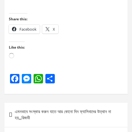
Share this:
Facebook
X
Like this:
Loading…
F
M
W
S
a
es
h
h
ce
se
at
ar
b
n
s
e
Post
এমনভাবে সংস্কার করুন যাতে আর কোনো দিন ফ্যাসিবাদের উত্থান না
o
g
A
navigation
হয়,,,রিজভী
o
er
p