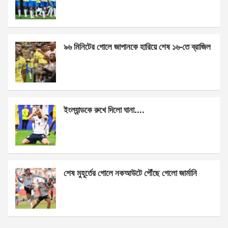
o
g
A
o
er
p
k
p
৯৬ মিনিটের গোলে জাপানকে হারিয়ে শেষ ১৬-তে ব্রাজিল
ইংল্যান্ডকে রুখে দিলো ঘানা….
শেষ মুহূর্তের গোলে নকআউটে পৌঁছে গেলো জার্মানি