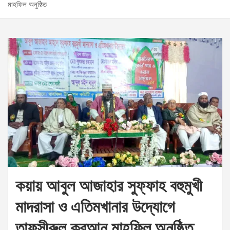
মাহফিল অনুষ্ঠিত
কয়ায় আবুল আজাহার সুফ্ফাহ বহুমুখী
মাদরাসা ও এতিমখানার উদ্যোগে
তাফসীরুল কুরআন মাহফিল অনুষ্ঠিত