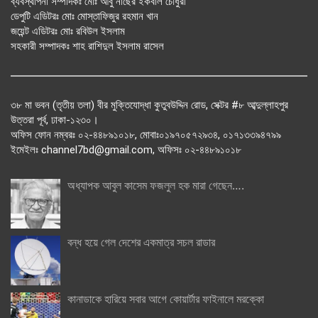
ব্যবস্থাপনা সম্পাদকঃ মোঃ আবু নাছের ইকবাল চৌধুরী
ডেপুটি এডিটরঃ মোঃ মোস্তাফিজুর রহমান খান
জয়েন্ট এডিটরঃ মোঃ রবিউল ইসলাম
সহকারী সম্পাদকঃ শাহ রাশিদুল ইসলাম রাসেল
৩৮ মা ভবন (তৃতীয় তলা) বীর মুক্তিযোদ্ধা কুতুবউদ্দিন রোড, সেক্টর #৮ আব্দুল্লাহপুর
উত্তরা পূর্ব, ঢাকা-১২৩০।
অফিস ফোন নম্বরঃ ০২-৪৪৮৯১০১৮, মোবাঃ০১৯৭০৫৭২৯৩৪, ০১৭১৩৩৯৪৭৯৯
ইমেইলঃ channel7bd@gmail.com, অফিসঃ ০২-৪৪৮৯১০১৮
অধ্যাপক আবুল কাসেম ফজলুল হক মারা গেছেন….
বন্ধ হয়ে গেল দেশের একমাত্র সচল রাডার
কানাডাকে হারিয়ে সবার আগে কোয়ার্টার ফাইনালে মরক্কো