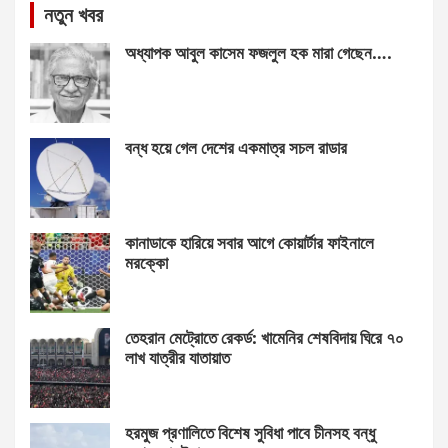
নতুন খবর
অধ্যাপক আবুল কাসেম ফজলুল হক মারা গেছেন….
বন্ধ হয়ে গেল দেশের একমাত্র সচল রাডার
কানাডাকে হারিয়ে সবার আগে কোয়ার্টার ফাইনালে
মরক্কো
তেহরান মেট্রোতে রেকর্ড: খামেনির শেষবিদায় ঘিরে ৭০
লাখ যাত্রীর যাতায়াত
হরমুজ প্রণালিতে বিশেষ সুবিধা পাবে চীনসহ বন্ধু