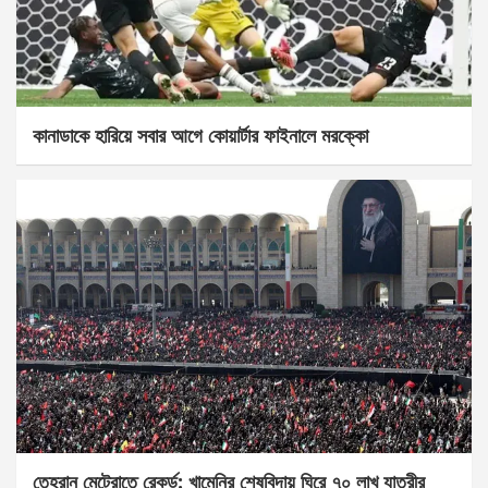
কানাডাকে হারিয়ে সবার আগে কোয়ার্টার ফাইনালে মরক্কো
তেহরান মেট্রোতে রেকর্ড: খামেনির শেষবিদায় ঘিরে ৭০ লাখ যাত্রীর