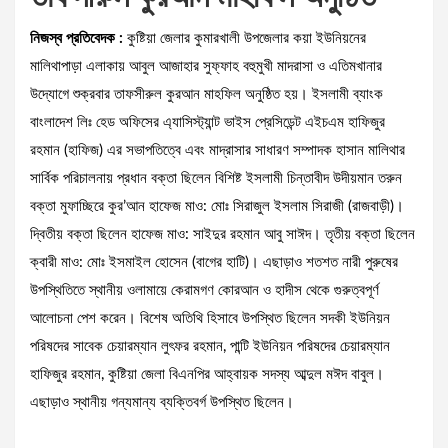
নিজস্ব প্রতিবেদক :
কুষ্টিয়া জেলার কুমারখালী উপজেলার কয়া ইউনিয়নের
মালিথাপাড়া এলাকায় আবুল আজাহার সুফ্ফাহ বহুমুখী মাদরাসা ও এতিমখানার
উদ্যোগে শুক্রবার তাফসীরুল কুরআন মাহফিল অনুষ্ঠিত হয়। ইসলামী ব্যাংক
বাংলাদেশ লিঃ হেড অফিসের এ্যাসিস্ট্যান্ট ভাইস প্রেসিডেন্ট এইচএম হাফিজুর
রহমান (হাফিজ) এর সভাপতিত্বে এবং মাদ্রাসার সাধারণ সম্পাদক হাসান মালিথার
সার্বিক পরিচালনায় প্রধান বক্তা ছিলেন বিশিষ্ট ইসলামী চিন্তাবীদ উদীয়মান তরুন
বক্তা মুফাচ্ছিরে কুর’আন হাফেজ মাও: মোঃ সিরাজুল ইসলাম সিরাজী (রাজবাড়ী)।
দ্বিতীয় বক্তা ছিলেন হাফেজ মাও: সাইদুর রহমান আবু সাঈদ। তৃতীয় বক্তা ছিলেন
ক্বারী মাও: মোঃ ইসমাইল হোসেন (বাগের হাটি)। এছাড়াও শতশত নারী পুরুষের
উপস্থিতিতে স্থানীয় ওলামায়ে কেরামগণ কোরআন ও হাদীস থেকে গুরুত্বপূর্ণ
আলোচনা পেশ করেন। বিশেষ অতিথি হিসাবে উপস্থিত ছিলেন সদকী ইউনিয়ন
পরিষদের সাবেক চেয়ারম্যান লুৎফর রহমান, পান্টি ইউনিয়ন পরিষদের চেয়ারম্যান
হাফিজুর রহমান, কুষ্টিয়া জেলা বিএনপির আহ্বায়ক সদস্য আব্দুল মঈদ বাবুল।
এছাড়াও স্থানীয় গন্যমান্য ব্যক্তিবর্গ উপস্থিত ছিলেন।