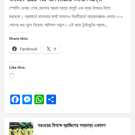
স্পোর্টস ডেস্ক :শেষ ষোলোর প্রথম ম্যাচে দাপুটে এক ম্যাচ উপহার দিলো
মরক্কো। প্রথমার্ধে কানাডার দাপট সামলেও দ্বিতীয়ার্ধে আক্রমণাত্মক খেলায় ৩-০
গোলের জয় তুলে নিয়েছে আটলাস লায়ন্স। এই জয়ে টুর্নামেন্টের প্রথম…
Share this:
Facebook
X
Like this:
Loading…
F
M
W
S
a
es
h
h
ce
se
at
ar
নরওয়ের বিপক্ষে ব্রাজিলের সম্ভাব্য একাদশ
b
n
s
e