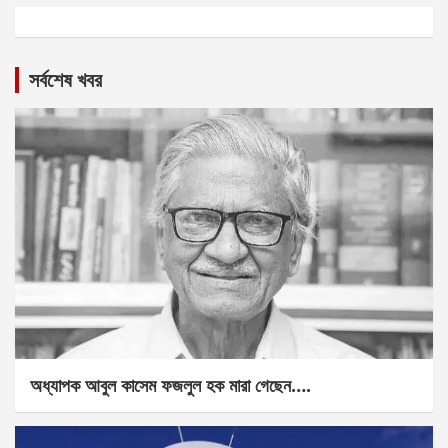
সর্বশেষ খবর
অধ্যাপক আবুল কাসেম ফজলুল হক মারা গেছেন….