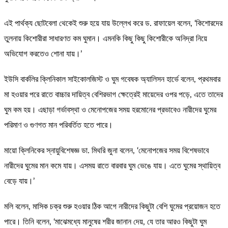
এই পার্থক্য ছোটবেলা থেকেই শুরু হয়ে যায় উল্লেখ করে ড. রাফায়েল বলেন, ‘কিশোরদের
তুলনায় কিশোরীরা সাধারণত কম ঘুমান। এমনকি কিছু কিছু কিশোরীকে অনিদ্রা নিয়ে
অভিযোগ করতেও শোনা যায়।’
ইউসি বার্কলির ক্লিনিকাল সাইকোলজিস্ট ও ঘুম গবেষক অ্যালিসন হার্ভে বলেন, প্রথমবার
মা হওয়ার পরে রাতে বাচ্চার দায়িত্ব বেশিরভাগ ক্ষেত্রেই মায়েদের ওপর পড়ে, এতে তাদের
ঘুম কম হয়। এছাড়া গর্ভাবস্থা ও মেনোপজের সময় হরমোনের প্রভাবেও নারীদের ঘুমের
পরিমাণ ও গুণগত মান পরিবর্তিত হতে পারে।
মায়ো ক্লিনিকের স্নায়ুবিশেষজ্ঞ ডা. মিথরি জুনা বলেন, ‘মেনোপজের সময় বিশেষভাবে
নারীদের ঘুমের মান কমে যায়। এসময় রাতে বারবার ঘুম ভেঙে যায়। এতে ঘুমের স্থায়িত্ব
বেড়ে যায়।’
মলি বলেন, মাসিক চক্র শুরু হওয়ার ঠিক আগে নারীদের কিছুটা বেশি ঘুমের প্রয়োজন হতে
পারে। তিনি বলেন, ‘মাঝেমধ্যে মানুষের শরীর জানান দেয়, যে তার আরও কিছুটা ঘুম