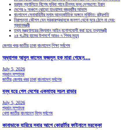
হরমুজ প্রণালিতে বিশেষ সুবিধা পাবে চীনসহ বন্ধু দেশগুলো: ইরান
দেশের ৯ অঞ্চলে ঝোড়ো হাওয়াসহ বজ্রবৃষ্টির আভাস
বাংলাদেশ সেনাবাহিনীর সুনাম আন্তর্জাতিক অঙ্গনে সুবিদিত: রাষ্ট্রপতি
নিরাপত্তা কৌশল যেন সরকারপ্রধানকে জনগণ থেকে দূরে ঠেলে না দেয়:
প্রধানমন্ত্রী
তথ্য মন্ত্রণালয়ের বিদ্যমান আইন যুগোপযোগী করা হবে: তথ্যমন্ত্রী
২৪ ঘণ্টায় হামের উপসর্গে আরও ৭ শিশুর মৃত্যু
জেলার খবর
জাতীয়
ঢাকা
বাংলাদেশ
শিক্ষা
সর্বশেষ
অধ্যাপক আবুল কাসেম ফজলুল হক মারা গেছেন….
July 5, 2026
প্রধান সম্পাদক
জাতীয়
জেলার খবর
ঢাকা
বাংলাদেশ
সর্বশেষ
বন্ধ হয়ে গেল দেশের একমাত্র সচল রাডার
July 5, 2026
প্রধান সম্পাদক
খেলা
জাতীয়
বাংলাদেশ
বিশ্ব
সর্বশেষ
কানাডাকে হারিয়ে সবার আগে কোয়ার্টার ফাইনালে মরক্কো