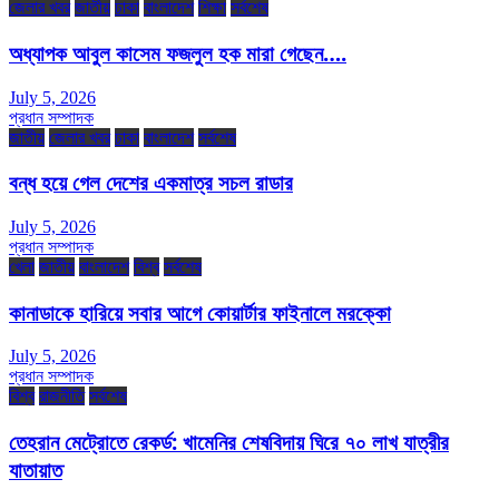
জেলার খবর
জাতীয়
ঢাকা
বাংলাদেশ
শিক্ষা
সর্বশেষ
অধ্যাপক আবুল কাসেম ফজলুল হক মারা গেছেন….
July 5, 2026
প্রধান সম্পাদক
জাতীয়
জেলার খবর
ঢাকা
বাংলাদেশ
সর্বশেষ
বন্ধ হয়ে গেল দেশের একমাত্র সচল রাডার
July 5, 2026
প্রধান সম্পাদক
খেলা
জাতীয়
বাংলাদেশ
বিশ্ব
সর্বশেষ
কানাডাকে হারিয়ে সবার আগে কোয়ার্টার ফাইনালে মরক্কো
July 5, 2026
প্রধান সম্পাদক
বিশ্ব
রাজনীতি
সর্বশেষ
তেহরান মেট্রোতে রেকর্ড: খামেনির শেষবিদায় ঘিরে ৭০ লাখ যাত্রীর
যাতায়াত