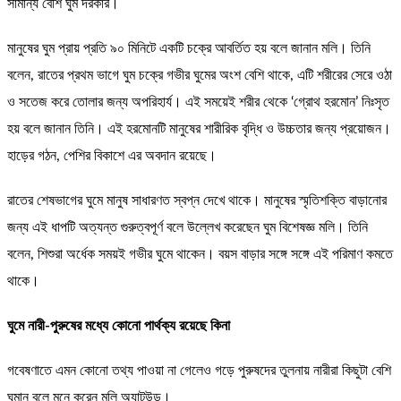
সামান্য বেশি ঘুম দরকার।
মানুষের ঘুম প্রায় প্রতি ৯০ মিনিটে একটি চক্রে আবর্তিত হয় বলে জানান মলি। তিনি
বলেন, রাতের প্রথম ভাগে ঘুম চক্রে গভীর ঘুমের অংশ বেশি থাকে, এটি শরীরের সেরে ওঠা
ও সতেজ করে তোলার জন্য অপরিহার্য। এই সময়েই শরীর থেকে ‘গ্রোথ হরমোন’ নিঃসৃত
হয় বলে জানান তিনি। এই হরমোনটি মানুষের শারীরিক বৃদ্ধি ও উচ্চতার জন্য প্রয়োজন।
হাড়ের গঠন, পেশির বিকাশে এর অবদান রয়েছে।
রাতের শেষভাগের ঘুমে মানুষ সাধারণত স্বপ্ন দেখে থাকে। মানুষের স্মৃতিশক্তি বাড়ানোর
জন্য এই ধাপটি অত্যন্ত গুরুত্বপূর্ণ বলে উল্লেখ করেছেন ঘুম বিশেষজ্ঞ মলি। তিনি
বলেন, শিশুরা অর্ধেক সময়ই গভীর ঘুমে থাকেন। বয়স বাড়ার সঙ্গে সঙ্গে এই পরিমাণ কমতে
থাকে।
ঘুমে নারী-পুরুষের মধ্যে কোনো পার্থক্য রয়েছে কিনা
গবেষণাতে এমন কোনো তথ্য পাওয়া না গেলেও গড়ে পুরুষদের তুলনায় নারীরা কিছুটা বেশি
ঘুমান বলে মনে করেন মলি অ্যাটউড।