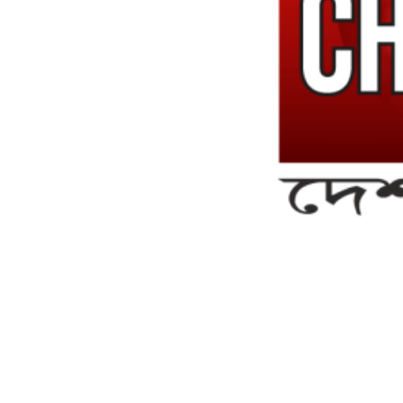
সম্পাদক ও ব্যবস্থাপনা পরিচালকঃ এস.এম.এ মনসুর মাসুদ