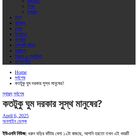
রাজনীতি
শিক্ষা
স্বাস্থ্য
বিশ্ব
বাণিজ্য
খেলা
বিনোদন
অপরাধ
ইসলামী জীবন
সাহিত্য
বিজ্ঞান ও প্রযুক্তি
সম্পাদকীয়
Home
সর্বশেষ
কতটুকু ঘুম দরকার সুস্থ মানুষের?
স্বাস্থ্য
সর্বশেষ
কতটুকু ঘুম দরকার সুস্থ মানুষের?
April 6, 2025
অনলাইন ডেস্ক
ইউএনবি নিউজ:
ধরুন ঘড়ির কাঁটায় বেলা ১২টা বাজছে, আপনি হয়তো তখন এই খবরটি