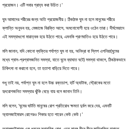
প্রয়োজন। এটি সবার গ্রাহ্য করা উচিত।’
ঘুম আমাদের শরীরের জন্য অতি প্রয়োজনীয়। ঠিকঠাক ঘুম না হলে মানুষের শরীরে
ক্লান্তি অনুভব হয়, মেজাজে বিরক্তি আসে, অমনোযোগী হয়ে ওঠেন তারা। দীর্ঘমেয়াদে
এই সমস্যাগুলো মারাত্বক হয়ে উঠতে পারে, এমনকি প্রাণঘাতিও হয়ে উঠতে পারে।
মলি জানান, যদি কোনো ব্যক্তির পর্যাপ্ত ঘুম না হয়, অনিদ্রা বা স্লিপ এপনিয়া(ঘুমের
মধ্যে শ্বাস-প্রশ্বাসজনিত সমস্যা, যাতে ঘুমে ব্যাঘাত ঘটে) সমস্যা থাকলে, ঠিকঠাকভাবে
চিকিৎসা না করানো হলে, তা হতাশা বাড়িয়ে দিতে পারে।
শুধু তাই নয়, পর্যাপ্ত ঘুম না হলে উচ্চ রক্তচাপ, হার্ট অ্যাটাক, স্ট্রোকের মতো
হৃদরোগজনিত সমস্যার ঝুঁকি বেড়ে যায় বলে জানান তিনি।
মলি বলেন, ‘ঘুমের ঘাটতি মানুষের রোগ প্রতিরোধ ক্ষমতা দুর্বল করে দেয়, এমনটি
অ্যালজাইমারস রোগেরও শিকার হতে পারেন কেউ কেউ।’