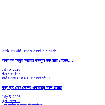
সম্পাদক ও প্রকাশকঃ কামরুননাহার
ব্যবস্থাপনা সম্পাদকঃ মোঃ আবু নাছের ইকবাল চৌধুরী
ডেপুটি এডিটরঃ মোঃ মোস্তাফিজুর রহমান খান
জয়েন্ট এডিটরঃ মোঃ রবিউল ইসলাম
সহকারী সম্পাদকঃ শাহ রাশিদুল ইসলাম রাসেল
৩৮ মা ভবন (তৃতীয় তলা) বীর মুক্তিযোদ্ধা কুতুবউদ্দিন রোড, সেক্টর #৮ আব্দুল্লাহপুর
উত্তরা পূর্ব, ঢাকা-১২৩০।
অফিস ফোন নম্বরঃ ০২-৪৪৮৯১০১৮, মোবাঃ০১৯৭০৫৭২৯৩৪, ০১৭১৩৩৯৪৭৯৯
ইমেইলঃ channel7bd@gmail.com, অফিসঃ ০২-৪৪৮৯১০১৮
জেলার খবর
জাতীয়
ঢাকা
বাংলাদেশ
শিক্ষা
সর্বশেষ
অধ্যাপক আবুল কাসেম ফজলুল হক মারা গেছেন….
July 5, 2026
প্রধান সম্পাদক
জাতীয়
জেলার খবর
ঢাকা
বাংলাদেশ
সর্বশেষ
বন্ধ হয়ে গেল দেশের একমাত্র সচল রাডার
July 5, 2026
প্রধান সম্পাদক