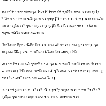
নেওয়ার সবচেয়ে স্বাভাবিক একটি পন্থা।’
জন হপকিংস হাসপাতালের ঘুম বিষয়ক চিকিৎসক মলি অ্যাটউড বলেন, ‘একজন ব্যক্তি
দৈনিক সাত থেকে নয় ঘণ্টা ঘুমালে তার স্বাস্থ্যঝুঁকি সবচেয়ে কম থাকে। আবার ছয় ঘণ্টার
কম বা নয় ঘন্টার বেশি ঘুমালে মানুষের স্বাস্থ্যঝুঁকি ধীরে ধীরে বাড়তে থাকে। যদিও সব
মানুষের শারীরিক অবস্থা একরকম নয়।
বিহেভিয়ারাল স্লিপ মেডিসিন নিয়ে কাজ করেন এই গবেষক। মানে ঘুমের সমস্যা, ঘুম-
সংক্রান্ত বিভিন্ন লক্ষণ ও অনিদ্রার চিকিৎসা দিয়ে আসছেন তিনি।
তবে সাত কিংবা নয় ঘণ্টা ঘুমালেই হবে না, ঘুম ভালো হওয়াটা দরকারি বলে মত দিয়েছেন
ড. রাফায়েল। তিনি বলেন, ‘আপনি কত ঘণ্টা ঘুমিয়েছেন, তার থেকে গুরুত্বপূর্ণ হলো—ঘুম
থেকে উঠে আপনি সতেজ বোধ করছেন কি না।’
অনেকক্ষণ ঘুমানোর পরেও যদি কেউ শরীরে ক্লান্তি অনুভব করেন, তাহলে নিশ্চয়ই ওই
ব্যক্তির ঘুমে কোনো সমস্যা থাকতে পারে বলে ড. রাফায়েলের ধারণা।