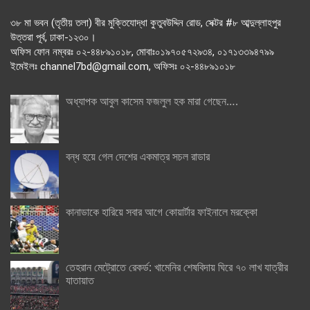
৩৮ মা ভবন (তৃতীয় তলা) বীর মুক্তিযোদ্ধা কুতুবউদ্দিন রোড, সেক্টর #৮ আব্দুল্লাহপুর
উত্তরা পূর্ব, ঢাকা-১২৩০।
অফিস ফোন নম্বরঃ ০২-৪৪৮৯১০১৮, মোবাঃ০১৯৭০৫৭২৯৩৪, ০১৭১৩৩৯৪৭৯৯
ইমেইলঃ channel7bd@gmail.com, অফিসঃ ০২-৪৪৮৯১০১৮
অধ্যাপক আবুল কাসেম ফজলুল হক মারা গেছেন….
বন্ধ হয়ে গেল দেশের একমাত্র সচল রাডার
কানাডাকে হারিয়ে সবার আগে কোয়ার্টার ফাইনালে মরক্কো
তেহরান মেট্রোতে রেকর্ড: খামেনির শেষবিদায় ঘিরে ৭০ লাখ যাত্রীর
যাতায়াত