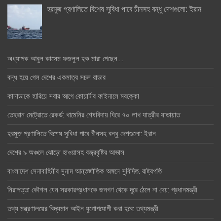
হরমুজ প্রণালিতে বিশেষ সুবিধা পাবে চীনসহ বন্ধু দেশগুলো: ইরান
অধ্যাপক আবুল কাসেম ফজলুল হক মারা গেছেন….
বন্ধ হয়ে গেল দেশের একমাত্র সচল রাডার
কানাডাকে হারিয়ে সবার আগে কোয়ার্টার ফাইনালে মরক্কো
তেহরান মেট্রোতে রেকর্ড: খামেনির শেষবিদায় ঘিরে ৭০ লাখ যাত্রীর যাতায়াত
হরমুজ প্রণালিতে বিশেষ সুবিধা পাবে চীনসহ বন্ধু দেশগুলো: ইরান
দেশের ৯ অঞ্চলে ঝোড়ো হাওয়াসহ বজ্রবৃষ্টির আভাস
বাংলাদেশ সেনাবাহিনীর সুনাম আন্তর্জাতিক অঙ্গনে সুবিদিত: রাষ্ট্রপতি
নিরাপত্তা কৌশল যেন সরকারপ্রধানকে জনগণ থেকে দূরে ঠেলে না দেয়: প্রধানমন্ত্রী
তথ্য মন্ত্রণালয়ের বিদ্যমান আইন যুগোপযোগী করা হবে: তথ্যমন্ত্রী