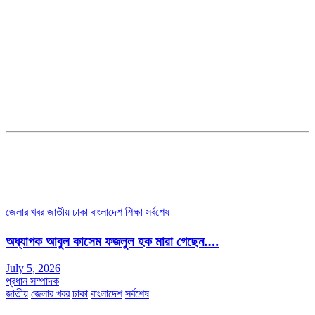
সম্পাদক ও ব্যবস্থাপনা পরিচালকঃ এস.এম.এ মনসুর মাসুদ
সম্পাদক ও প্রকাশকঃ কামরুননাহার
ব্যবস্থাপনা সম্পাদকঃ মোঃ আবু নাছের ইকবাল চৌধুরী
ডেপুটি এডিটরঃ মোঃ মোস্তাফিজুর রহমান খান
জয়েন্ট এডিটরঃ মোঃ রবিউল ইসলাম
সহকারী সম্পাদকঃ শাহ রাশিদুল ইসলাম রাসেল
৩৮ মা ভবন (তৃতীয় তলা) বীর মুক্তিযোদ্ধা কুতুবউদ্দিন রোড, সেক্টর #৮ আব্দুল্লাহপুর
উত্তরা পূর্ব, ঢাকা-১২৩০।
অফিস ফোন নম্বরঃ ০২-৪৪৮৯১০১৮, মোবাঃ০১৯৭০৫৭২৯৩৪, ০১৭১৩৩৯৪৭৯৯
ইমেইলঃ channel7bd@gmail.com, অফিসঃ ০২-৪৪৮৯১০১৮
জেলার খবর
জাতীয়
ঢাকা
বাংলাদেশ
শিক্ষা
সর্বশেষ
অধ্যাপক আবুল কাসেম ফজলুল হক মারা গেছেন….
July 5, 2026
প্রধান সম্পাদক
জাতীয়
জেলার খবর
ঢাকা
বাংলাদেশ
সর্বশেষ