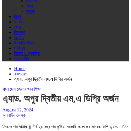
রাজনীতি
শিক্ষা
স্বাস্থ্য
বিশ্ব
বাণিজ্য
খেলা
বিনোদন
অপরাধ
ইসলামী জীবন
সাহিত্য
বিজ্ঞান ও প্রযুক্তি
সম্পাদকীয়
Home
বাংলাদেশ
এ্যাড. অপুর দ্বিতীয় এম,এ ডিগ্রি অর্জন
বাংলাদেশ
জেলার খবর
শিক্ষা
এ্যাড. অপুর দ্বিতীয় এম,এ ডিগ্রি অর্জন
August 12, 2024
অনলাইন ডেস্ক
নিজস্ব প্রতিনিধি ॥ দীর্ঘ ২৮ বছর পর কুষ্টিয়া সরকারী কলেজের সাবেক ভিপি এ্যাড. শামিম