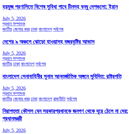
হরমুজ প্রণালিতে বিশেষ সুবিধা পাবে চীনসহ বন্ধু দেশগুলো: ইরান
July 5, 2026
প্রধান সম্পাদক
জাতীয়
জেলার খবর
ঢাকা
বাংলাদেশ
সর্বশেষ
দেশের ৯ অঞ্চলে ঝোড়ো হাওয়াসহ বজ্রবৃষ্টির আভাস
July 5, 2026
প্রধান সম্পাদক
জাতীয়
ঢাকা
বাংলাদেশ
সর্বশেষ
বাংলাদেশ সেনাবাহিনীর সুনাম আন্তর্জাতিক অঙ্গনে সুবিদিত: রাষ্ট্রপতি
July 5, 2026
প্রধান সম্পাদক
জাতীয়
জেলার খবর
ঢাকা
বাংলাদেশ
রাজনীতি
সর্বশেষ
নিরাপত্তা কৌশল যেন সরকারপ্রধানকে জনগণ থেকে দূরে ঠেলে না দেয়:
প্রধানমন্ত্রী
July 5, 2026