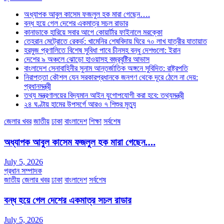
অধ্যাপক আবুল কাসেম ফজলুল হক মারা গেছেন….
বন্ধ হয়ে গেল দেশের একমাত্র সচল রাডার
কানাডাকে হারিয়ে সবার আগে কোয়ার্টার ফাইনালে মরক্কো
তেহরান মেট্রোতে রেকর্ড: খামেনির শেষবিদায় ঘিরে ৭০ লাখ যাত্রীর যাতায়াত
হরমুজ প্রণালিতে বিশেষ সুবিধা পাবে চীনসহ বন্ধু দেশগুলো: ইরান
দেশের ৯ অঞ্চলে ঝোড়ো হাওয়াসহ বজ্রবৃষ্টির আভাস
বাংলাদেশ সেনাবাহিনীর সুনাম আন্তর্জাতিক অঙ্গনে সুবিদিত: রাষ্ট্রপতি
নিরাপত্তা কৌশল যেন সরকারপ্রধানকে জনগণ থেকে দূরে ঠেলে না দেয়:
প্রধানমন্ত্রী
তথ্য মন্ত্রণালয়ের বিদ্যমান আইন যুগোপযোগী করা হবে: তথ্যমন্ত্রী
২৪ ঘণ্টায় হামের উপসর্গে আরও ৭ শিশুর মৃত্যু
জেলার খবর
জাতীয়
ঢাকা
বাংলাদেশ
শিক্ষা
সর্বশেষ
অধ্যাপক আবুল কাসেম ফজলুল হক মারা গেছেন….
July 5, 2026
প্রধান সম্পাদক
জাতীয়
জেলার খবর
ঢাকা
বাংলাদেশ
সর্বশেষ
বন্ধ হয়ে গেল দেশের একমাত্র সচল রাডার
July 5, 2026