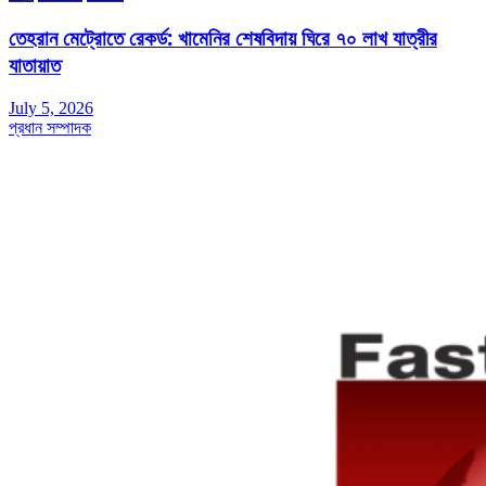
তেহরান মেট্রোতে রেকর্ড: খামেনির শেষবিদায় ঘিরে ৭০ লাখ যাত্রীর
যাতায়াত
July 5, 2026
প্রধান সম্পাদক