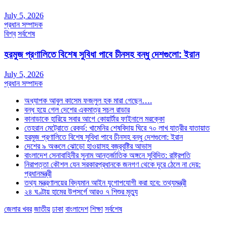
July 5, 2026
প্রধান সম্পাদক
বিশ্ব
সর্বশেষ
হরমুজ প্রণালিতে বিশেষ সুবিধা পাবে চীনসহ বন্ধু দেশগুলো: ইরান
July 5, 2026
প্রধান সম্পাদক
অধ্যাপক আবুল কাসেম ফজলুল হক মারা গেছেন….
বন্ধ হয়ে গেল দেশের একমাত্র সচল রাডার
কানাডাকে হারিয়ে সবার আগে কোয়ার্টার ফাইনালে মরক্কো
তেহরান মেট্রোতে রেকর্ড: খামেনির শেষবিদায় ঘিরে ৭০ লাখ যাত্রীর যাতায়াত
হরমুজ প্রণালিতে বিশেষ সুবিধা পাবে চীনসহ বন্ধু দেশগুলো: ইরান
দেশের ৯ অঞ্চলে ঝোড়ো হাওয়াসহ বজ্রবৃষ্টির আভাস
বাংলাদেশ সেনাবাহিনীর সুনাম আন্তর্জাতিক অঙ্গনে সুবিদিত: রাষ্ট্রপতি
নিরাপত্তা কৌশল যেন সরকারপ্রধানকে জনগণ থেকে দূরে ঠেলে না দেয়:
প্রধানমন্ত্রী
তথ্য মন্ত্রণালয়ের বিদ্যমান আইন যুগোপযোগী করা হবে: তথ্যমন্ত্রী
২৪ ঘণ্টায় হামের উপসর্গে আরও ৭ শিশুর মৃত্যু
জেলার খবর
জাতীয়
ঢাকা
বাংলাদেশ
শিক্ষা
সর্বশেষ