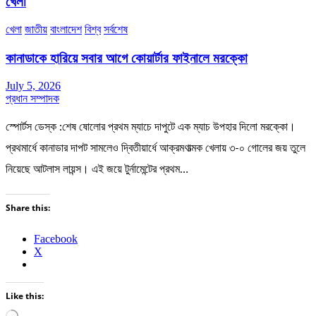
খেলা
খেলা
জাতীয়
বাংলাদেশ
বিশ্ব
সর্বশেষ
কানাডাকে হারিয়ে সবার আগে কোয়ার্টার ফাইনালে মরক্কো
July 5, 2026
প্রধান সম্পাদক
স্পোর্টস ডেস্ক :শেষ ষোলোর প্রথম ম্যাচে দাপুটে এক ম্যাচ উপহার দিলো মরক্কো।
প্রথমার্ধে কানাডার দাপট সামলেও দ্বিতীয়ার্ধে আক্রমণাত্মক খেলায় ৩-০ গোলের জয় তুলে
নিয়েছে আটলাস লায়ন্স। এই জয়ে টুর্নামেন্টের প্রথম…
Share this:
Facebook
X
Like this: