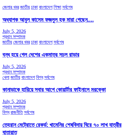
জেলার খবর
জাতীয়
ঢাকা
বাংলাদেশ
শিক্ষা
সর্বশেষ
অধ্যাপক আবুল কাসেম ফজলুল হক মারা গেছেন….
July 5, 2026
প্রধান সম্পাদক
জাতীয়
জেলার খবর
ঢাকা
বাংলাদেশ
সর্বশেষ
বন্ধ হয়ে গেল দেশের একমাত্র সচল রাডার
July 5, 2026
প্রধান সম্পাদক
খেলা
জাতীয়
বাংলাদেশ
বিশ্ব
সর্বশেষ
কানাডাকে হারিয়ে সবার আগে কোয়ার্টার ফাইনালে মরক্কো
July 5, 2026
প্রধান সম্পাদক
বিশ্ব
রাজনীতি
সর্বশেষ
তেহরান মেট্রোতে রেকর্ড: খামেনির শেষবিদায় ঘিরে ৭০ লাখ যাত্রীর
যাতায়াত