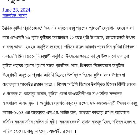
June 23, 2024
অনলাইন ডেস্ক
দৈনিক কুষ্টিয়া প্রতিবেদক/ “৯৯ এর বন্ধনে বন্ধু প্রাণের স্পন্দনে” স্লোগান হৃদয়ে ধারণ
করে এসএসসি ৯৯ ব্যাচ কুষ্টিয়ার আয়োজনে ২৫ বছর পূর্তী উপলক্ষে, রজতজয়ন্তী উৎসব
ও বন্ধু আড্ডা-২০২৪ অনুষ্ঠিত হয়েছে। পবিত্র ঈদুল আযহার পরের দিন কুষ্টিয়া শিল্পকলা
একাডেমি মিলনায়তনে দিনব্যাপী অনুষ্ঠিত উৎসবের শুরুতে বর্ণাঢ্য উৎসব শোভাযাত্রা
কুষ্টিয়া শহরের প্রধান প্রধান সড়ক প্রদক্ষিন শেষে, শিল্পকলা মিলনায়তনে অনুষ্ঠিত
উদ্বোধনী অনুষ্ঠানে প্রধান অতিথি হিসেবে উপস্থিত ছিলেন কুষ্টিয়া সদর উপজেলা
চেয়ারম্যান আতাউর রহমান আতা। বিশেষ অতিথি হিসেবে উপস্থিত ছিলেন বিশিষ্ট লেখক
ও গবেষক ড. আমানুর আমান, কুষ্টিয়া জেলা আওয়ামীলীগের সাংগাঠনিক সম্পাদক
মাজহারুল আলম সুমন। অনুষ্ঠানে স্বাগত বক্তব্য রাখেন, ৯৯ রজতজয়ন্তী উৎসব ও বন্ধু
আড্ডা-২০২৪ এর আহবায়ক এস.এম. শামীম রানা, শুভেচ্ছা বক্তব্য রাখেন আয়োজক
কমিটির সদস্য সচিব সেলিম চৌধুরী। সদস্য রেজভী হাসান মাহমুদ হিরন, শহিদুল ইসলাম.
আরিফ হোসেন, রাজু আহমেদ, এমএইচ রাসেল ।