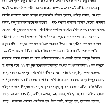
হয়। উপস্থিত বন্ধুরা আগামী ২ বছর মানবিক চলমান রাখার জন্য ৯৯ বন্ধু সেলিম
চৌধুরীকে সভাপতি ও শামীম রানাকে সাধারন সম্পাদক করে একটি কমিটি গঠন করেন।
কমিটির অন্যান্য সদস্য হচ্ছেন সহ সভাপতি শহিদুল ইসলাম, শাহিনুর রহমান, এমএইচ
রাসেল, রাজু আহম্মেদ,মাহাফুজুর রহমান, । যুগ্ম-সাধারন সম্পাদক আরিফ হোসেন, নাজমুল
হোসেন, সাইফুর রহমান সাগর। সাংগাঠনিক সম্পাদক রাশেদুর রশিদ রুবেল, মেহেদী হাসান,
বাপ্পি আহম্মেদ। অর্থ সম্পাদক শহিদুল ইসলাম। প্রচার সম্পাদক আশরাফ হোসেন ও
মামুনার রশিদ। দপ্তর সম্পাদক সামিউল কাওসার রিপন। সাংস্কৃতিক সম্পাদক আকাশ
চক্রবর্তী ও আব্বাস উদ্দিন। মহিলা বিষয়ক সম্পাদক সানজিদা পারভিন জয়া ও শাম্মি
আক্তার, সমাজ কল্যান সম্পাদক শামীম আহম্মেদ এবং রেজভী হাসান মাহামুদ হিরনকে ১
নং সদস্য করে ৯৯ বন্ধুদের মধ্যে রজতজয়ন্তী উৎসবে অংশগ্রহনকারী ৯১ জন বন্ধুকে
সদস্য করে ১১১ সদস্য বিশিষ্ট কমিটি গঠন করা হয়। কমিটির অন্যান্য সদস্য হচ্ছেন,
আমিনুর রহমান, ওয়াহিদুর রহমান আরিফ, আতিয়ার রহমান, কায়েস, মোস্তাফিজুর রহমান,
শরিফুল ইসলাম, বিল্লাল হোসেন, আবু সালেহ মুসা, জুয়েল, বোরহান উদ্দিন, কবির উদ্দিন,
নাজমুল ইসলাম, সালেহীন, আনিসুর রহমান, আবু হাসান, মফিজুর রহমান, তৌহিদুল ইসলাম
সোহাগ. আলতাফ হোসেন, তৌহিদুল হক, রিপন আলী, সাইনুল হক, ছানোয়ার হোসেন,