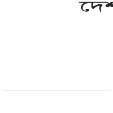
সম্পাদক ও ব্যবস্থাপনা পরিচালকঃ এস.এম.এ মনসুর মাসুদ
সম্পাদক ও প্রকাশকঃ কামরুননাহার
ব্যবস্থাপনা সম্পাদকঃ মোঃ আবু নাছের ইকবাল চৌধুরী
ডেপুটি এডিটরঃ মোঃ মোস্তাফিজুর রহমান খান
জয়েন্ট এডিটরঃ মোঃ রবিউল ইসলাম
সহকারী সম্পাদকঃ শাহ রাশিদুল ইসলাম রাসেল
৩৮ মা ভবন (তৃতীয় তলা) বীর মুক্তিযোদ্ধা কুতুবউদ্দিন রোড, সেক্টর #৮ আব্দুল্লাহপুর
উত্তরা পূর্ব, ঢাকা-১২৩০।
অফিস ফোন নম্বরঃ ০২-৪৪৮৯১০১৮, মোবাঃ০১৯৭০৫৭২৯৩৪, ০১৭১৩৩৯৪৭৯৯
ইমেইলঃ channel7bd@gmail.com, অফিসঃ ০২-৪৪৮৯১০১৮