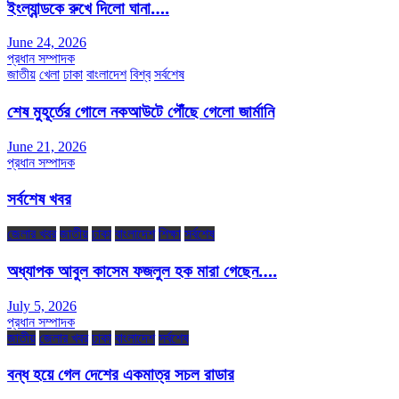
ইংল্যান্ডকে রুখে দিলো ঘানা….
June 24, 2026
প্রধান সম্পাদক
জাতীয়
খেলা
ঢাকা
বাংলাদেশ
বিশ্ব
সর্বশেষ
শেষ মুহূর্তের গোলে নকআউটে পৌঁছে গেলো জার্মানি
June 21, 2026
প্রধান সম্পাদক
সর্বশেষ খবর
জেলার খবর
জাতীয়
ঢাকা
বাংলাদেশ
শিক্ষা
সর্বশেষ
অধ্যাপক আবুল কাসেম ফজলুল হক মারা গেছেন….
July 5, 2026
প্রধান সম্পাদক
জাতীয়
জেলার খবর
ঢাকা
বাংলাদেশ
সর্বশেষ
বন্ধ হয়ে গেল দেশের একমাত্র সচল রাডার