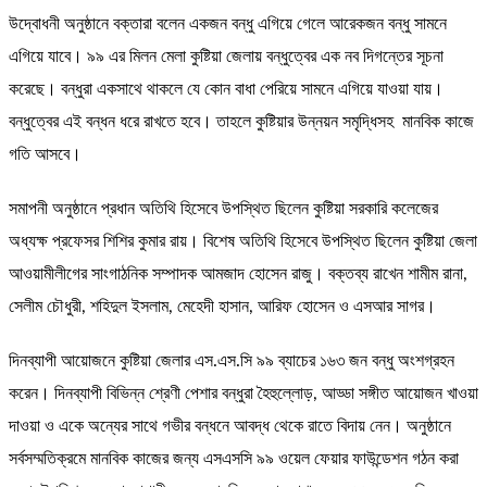
উদ্বোধনী অনুষ্ঠানে বক্তারা বলেন একজন বন্ধু এগিয়ে গেলে আরেকজন বন্ধু সামনে
এগিয়ে যাবে। ৯৯ এর মিলন মেলা কুষ্টিয়া জেলায় বন্ধুত্বের এক নব দিগন্তের সূচনা
করেছে। বন্ধুরা একসাথে থাকলে যে কোন বাধা পেরিয়ে সামনে এগিয়ে যাওয়া যায়।
বন্ধুত্বের এই বন্ধন ধরে রাখতে হবে। তাহলে কুষ্টিয়ার উন্নয়ন সমৃদ্ধিসহ মানবিক কাজে
গতি আসবে।
সমাপনী অনুষ্ঠানে প্রধান অতিথি হিসেবে উপস্থিত ছিলেন কুষ্টিয়া সরকারি কলেজের
অধ্যক্ষ প্রফেসর শিশির কুমার রায়। বিশেষ অতিথি হিসেবে উপস্থিত ছিলেন কুষ্টিয়া জেলা
আওয়ামীলীগের সাংগাঠনিক সম্পাদক আমজাদ হোসেন রাজু। বক্তব্য রাখেন শামীম রানা,
সেলীম চৌধুরী, শহিদুল ইসলাম, মেহেদী হাসান, আরিফ হোসেন ও এসআর সাগর।
দিনব্যাপী আয়োজনে কুষ্টিয়া জেলার এস.এস.সি ৯৯ ব্যাচের ১৬৩ জন বন্ধু অংশগ্রহন
করেন। দিনব্যাপী বিভিন্ন শ্রেণী পেশার বন্ধুরা হৈহুল্লোড়, আড্ডা সঙ্গীত আয়োজন খাওয়া
দাওয়া ও একে অন্যের সাথে গভীর বন্ধনে আবদ্ধ থেকে রাতে বিদায় নেন। অনুষ্ঠানে
সর্বসম্মতিক্রমে মানবিক কাজের জন্য এসএসসি ৯৯ ওয়েল ফেয়ার ফাউন্ডেশন গঠন করা