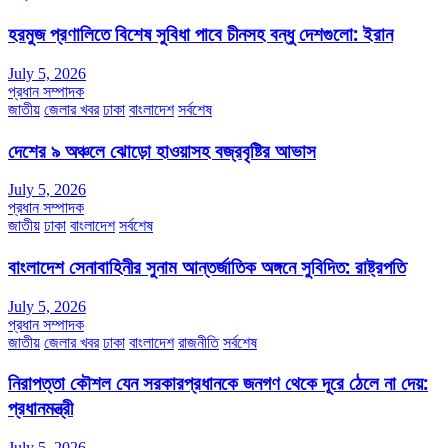
হরমুজ প্রণালিতে বিশেষ সুবিধা পাবে চীনসহ বন্ধু দেশগুলো: ইরান
July 5, 2026
প্রধান সম্পাদক
জাতীয়
জেলার খবর
ঢাকা
বাংলাদেশ
সর্বশেষ
দেশের ৯ অঞ্চলে ঝোড়ো হাওয়াসহ বজ্রবৃষ্টির আভাস
July 5, 2026
প্রধান সম্পাদক
জাতীয়
ঢাকা
বাংলাদেশ
সর্বশেষ
বাংলাদেশ সেনাবাহিনীর সুনাম আন্তর্জাতিক অঙ্গনে সুবিদিত: রাষ্ট্রপতি
July 5, 2026
প্রধান সম্পাদক
জাতীয়
জেলার খবর
ঢাকা
বাংলাদেশ
রাজনীতি
সর্বশেষ
নিরাপত্তা কৌশল যেন সরকারপ্রধানকে জনগণ থেকে দূরে ঠেলে না দেয়:
প্রধানমন্ত্রী
July 5, 2026