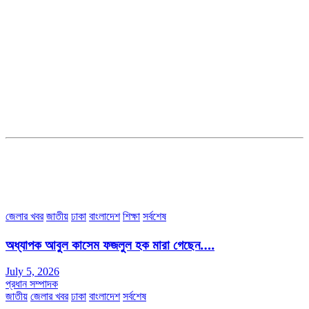
সম্পাদক ও ব্যবস্থাপনা পরিচালকঃ এস.এম.এ মনসুর মাসুদ
সম্পাদক ও প্রকাশকঃ কামরুননাহার
ব্যবস্থাপনা সম্পাদকঃ মোঃ আবু নাছের ইকবাল চৌধুরী
ডেপুটি এডিটরঃ মোঃ মোস্তাফিজুর রহমান খান
জয়েন্ট এডিটরঃ মোঃ রবিউল ইসলাম
সহকারী সম্পাদকঃ শাহ রাশিদুল ইসলাম রাসেল
৩৮ মা ভবন (তৃতীয় তলা) বীর মুক্তিযোদ্ধা কুতুবউদ্দিন রোড, সেক্টর #৮ আব্দুল্লাহপুর
উত্তরা পূর্ব, ঢাকা-১২৩০।
অফিস ফোন নম্বরঃ ০২-৪৪৮৯১০১৮, মোবাঃ০১৯৭০৫৭২৯৩৪, ০১৭১৩৩৯৪৭৯৯
ইমেইলঃ channel7bd@gmail.com, অফিসঃ ০২-৪৪৮৯১০১৮
জেলার খবর
জাতীয়
ঢাকা
বাংলাদেশ
শিক্ষা
সর্বশেষ
অধ্যাপক আবুল কাসেম ফজলুল হক মারা গেছেন….
July 5, 2026
প্রধান সম্পাদক
জাতীয়
জেলার খবর
ঢাকা
বাংলাদেশ
সর্বশেষ