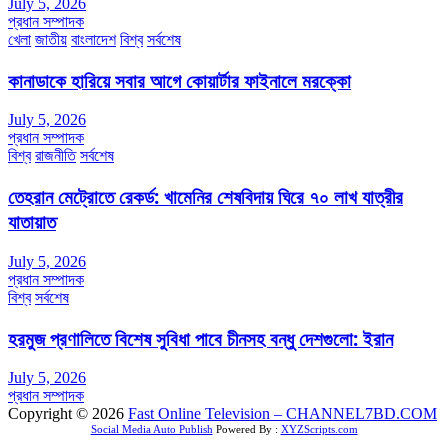
July 5, 2026
প্রধান সম্পাদক
খেলা
জাতীয়
বাংলাদেশ
বিশ্ব
সর্বশেষ
কানাডাকে হারিয়ে সবার আগে কোয়ার্টার ফাইনালে মরক্কো
July 5, 2026
প্রধান সম্পাদক
বিশ্ব
রাজনীতি
সর্বশেষ
তেহরান মেট্রোতে রেকর্ড: খামেনির শেষবিদায় ঘিরে ৭০ লাখ যাত্রীর
যাতায়াত
July 5, 2026
প্রধান সম্পাদক
বিশ্ব
সর্বশেষ
হরমুজ প্রণালিতে বিশেষ সুবিধা পাবে চীনসহ বন্ধু দেশগুলো: ইরান
July 5, 2026
প্রধান সম্পাদক
Copyright © 2026
Fast Online Television – CHANNEL7BD.COM
Social Media Auto Publish
Powered By :
XYZScripts.com