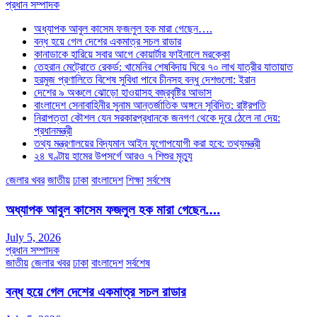
প্রধান সম্পাদক
অধ্যাপক আবুল কাসেম ফজলুল হক মারা গেছেন….
বন্ধ হয়ে গেল দেশের একমাত্র সচল রাডার
কানাডাকে হারিয়ে সবার আগে কোয়ার্টার ফাইনালে মরক্কো
তেহরান মেট্রোতে রেকর্ড: খামেনির শেষবিদায় ঘিরে ৭০ লাখ যাত্রীর যাতায়াত
হরমুজ প্রণালিতে বিশেষ সুবিধা পাবে চীনসহ বন্ধু দেশগুলো: ইরান
দেশের ৯ অঞ্চলে ঝোড়ো হাওয়াসহ বজ্রবৃষ্টির আভাস
বাংলাদেশ সেনাবাহিনীর সুনাম আন্তর্জাতিক অঙ্গনে সুবিদিত: রাষ্ট্রপতি
নিরাপত্তা কৌশল যেন সরকারপ্রধানকে জনগণ থেকে দূরে ঠেলে না দেয়:
প্রধানমন্ত্রী
তথ্য মন্ত্রণালয়ের বিদ্যমান আইন যুগোপযোগী করা হবে: তথ্যমন্ত্রী
২৪ ঘণ্টায় হামের উপসর্গে আরও ৭ শিশুর মৃত্যু
জেলার খবর
জাতীয়
ঢাকা
বাংলাদেশ
শিক্ষা
সর্বশেষ
অধ্যাপক আবুল কাসেম ফজলুল হক মারা গেছেন….
July 5, 2026
প্রধান সম্পাদক
জাতীয়
জেলার খবর
ঢাকা
বাংলাদেশ
সর্বশেষ
বন্ধ হয়ে গেল দেশের একমাত্র সচল রাডার