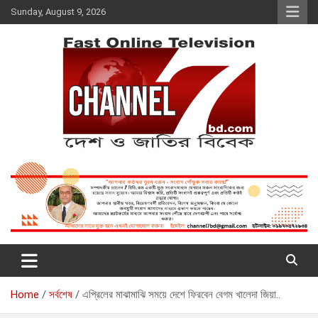
Skip
Sunday, August 9, 2026
to
content
Fast Online Television –
দেশ ও জাতির বিবেক
CHANNEL7BD.COM
Home
সর্বশেষ
এপ্রিলের মাঝামাঝি সময়ে দেশে ফিরবেন বেগম খালেদা জিয়া..