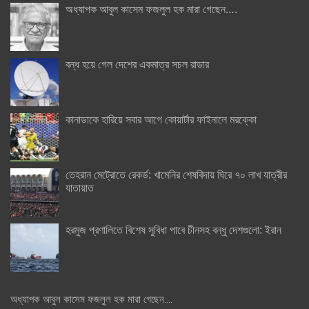
অধ্যাপক আবুল কাসেম ফজলুল হক মারা গেছেন….
বন্ধ হয়ে গেল দেশের একমাত্র সচল রাডার
কানাডাকে হারিয়ে সবার আগে কোয়ার্টার ফাইনালে মরক্কো
তেহরান মেট্রোতে রেকর্ড: খামেনির শেষবিদায় ঘিরে ৭০ লাখ যাত্রীর
যাতায়াত
হরমুজ প্রণালিতে বিশেষ সুবিধা পাবে চীনসহ বন্ধু দেশগুলো: ইরান
অধ্যাপক আবুল কাসেম ফজলুল হক মারা গেছেন….