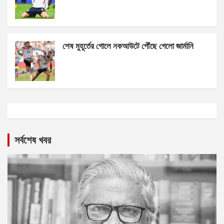
শেষ মুহূর্তের গোলে নকআউটে পৌঁছে গেলো জার্মানি
সর্বশেষ খবর