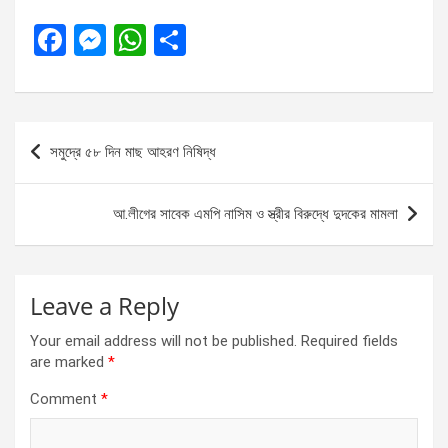
F
M
W
S
a
es
h
h
ce
se
at
ar
b
n
s
e
Post
সমুদ্রে ৫৮ দিন মাছ আহরণ নিষিদ্ধ
o
g
A
navigation
o
er
p
আ.লীগের সাবেক এমপি নাসিম ও স্ত্রীর বিরুদ্ধে দুদকের মামলা
k
p
Leave a Reply
Your email address will not be published.
Required fields
are marked
*
Comment
*