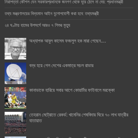
নিরাপত্তা কৌশল যেন সরকারপ্রধানকে জনগণ থেকে দূরে ঠেলে না দেয়: প্রধানমন্ত্রী
তথ্য মন্ত্রণালয়ের বিদ্যমান আইন যুগোপযোগী করা হবে: তথ্যমন্ত্রী
২৪ ঘণ্টায় হামের উপসর্গে আরও ৭ শিশুর মৃত্যু
অধ্যাপক আবুল কাসেম ফজলুল হক মারা গেছেন….
বন্ধ হয়ে গেল দেশের একমাত্র সচল রাডার
কানাডাকে হারিয়ে সবার আগে কোয়ার্টার ফাইনালে মরক্কো
তেহরান মেট্রোতে রেকর্ড: খামেনির শেষবিদায় ঘিরে ৭০ লাখ যাত্রীর
যাতায়াত