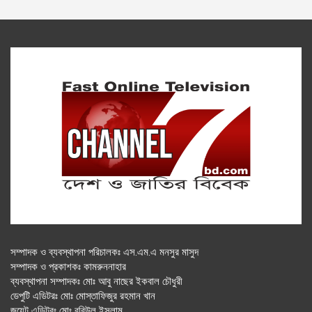
সম্পাদক ও ব্যবস্থাপনা পরিচালকঃ এস.এম.এ মনসুর মাসুদ
সম্পাদক ও প্রকাশকঃ কামরুননাহার
ব্যবস্থাপনা সম্পাদকঃ মোঃ আবু নাছের ইকবাল চৌধুরী
ডেপুটি এডিটরঃ মোঃ মোস্তাফিজুর রহমান খান
জয়েন্ট এডিটরঃ মোঃ রবিউল ইসলাম