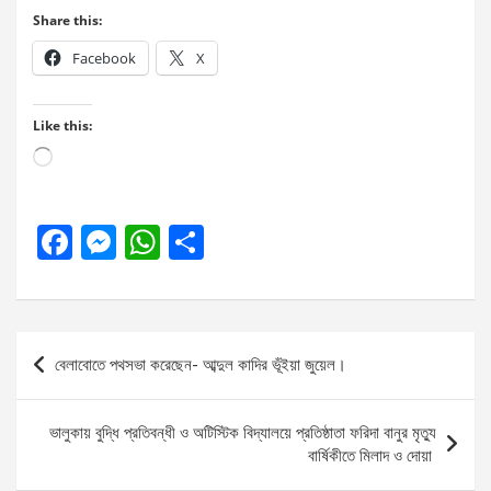
Share this:
Facebook
X
Like this:
Loading…
F
M
W
S
a
es
h
h
ce
se
at
ar
b
n
s
e
Post
বেলাবোতে পথসভা করেছেন- আব্দুল কাদির ভূঁইয়া জুয়েল।
o
g
A
navigation
o
er
p
ভালুকায় বুদ্ধি প্রতিবন্ধী ও অটিস্টিক বিদ্যালয়ে প্রতিষ্ঠাতা ফরিদা বানুর মৃত্যু
k
p
বার্ষিকীতে মিলাদ ও দোয়া