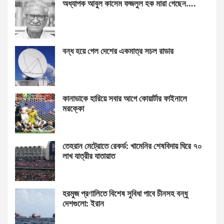
অধ্যাপক আবুল কাসেম ফজলুল হক মারা গেছেন….
বন্ধ হয়ে গেল দেশের একমাত্র সচল রাডার
কানাডাকে হারিয়ে সবার আগে কোয়ার্টার ফাইনালে
মরক্কো
তেহরান মেট্রোতে রেকর্ড: খামেনির শেষবিদায় ঘিরে ৭০
লাখ যাত্রীর যাতায়াত
হরমুজ প্রণালিতে বিশেষ সুবিধা পাবে চীনসহ বন্ধু
দেশগুলো: ইরান