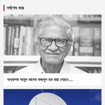
সর্বশেষ খবর
অধ্যাপক আবুল কাসেম ফজলুল হক মারা গেছেন….