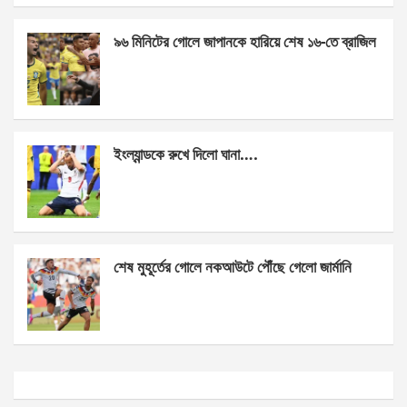
k
p
৯৬ মিনিটের গোলে জাপানকে হারিয়ে শেষ ১৬-তে ব্রাজিল
ইংল্যান্ডকে রুখে দিলো ঘানা….
শেষ মুহূর্তের গোলে নকআউটে পৌঁছে গেলো জার্মানি