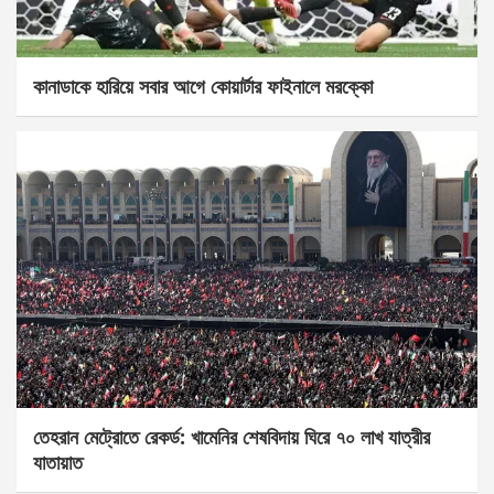
কানাডাকে হারিয়ে সবার আগে কোয়ার্টার ফাইনালে মরক্কো
তেহরান মেট্রোতে রেকর্ড: খামেনির শেষবিদায় ঘিরে ৭০ লাখ যাত্রীর
যাতায়াত