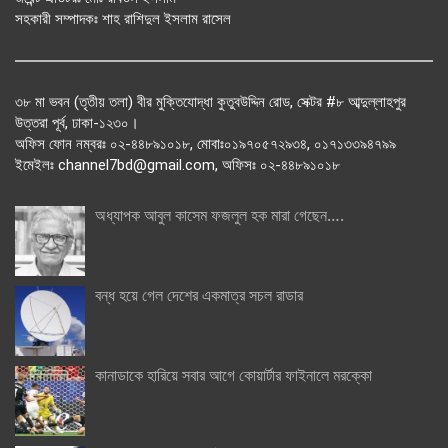
সহকারী সম্পাদকঃ শাহ রাশিদুল ইসলাম রাসেল
৩৮ মা ভবন (তৃতীয় তলা) বীর মুক্তিযোদ্ধা কুতুবউদ্দিন রোড, সেক্টর #৮ আব্দুল্লাহপুর
উত্তরা পূর্ব, ঢাকা-১২৩০।
অফিস ফোন নম্বরঃ ০২-৪৪৮৯১০১৮, মোবাঃ০১৯৭০৫৭২৯৩৪, ০১৭১৩৩৯৪৭৯৯
ইমেইলঃ channel7bd@gmail.com, অফিসঃ ০২-৪৪৮৯১০১৮
অধ্যাপক আবুল কাসেম ফজলুল হক মারা গেছেন….
বন্ধ হয়ে গেল দেশের একমাত্র সচল রাডার
কানাডাকে হারিয়ে সবার আগে কোয়ার্টার ফাইনালে মরক্কো