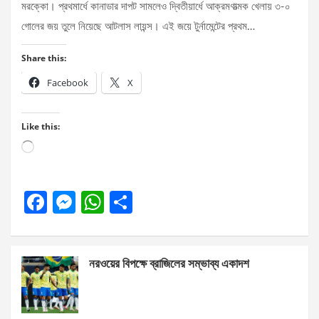
মরক্কো। প্রথমার্ধে কানাডার দাপট সামলেও দ্বিতীয়ার্ধে আক্রমণাত্মক খেলায় ৩-০
গোলের জয় তুলে নিয়েছে আটলাস লায়ন্স। এই জয়ে টুর্নামেন্টের প্রথম…
Share this:
Facebook
X
Like this:
Loading…
F
M
W
S
a
es
h
h
ce
se
at
ar
নরওয়ের বিপক্ষে ব্রাজিলের সম্ভাব্য একাদশ
b
n
s
e
o
g
A
o
er
p