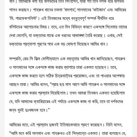
খান। তাদেরকে বলা হয় বলিউডের তিন সিংহাসন, যারা গত তিন দশক ধরে বলিউড
শাসন করছেন। শাহরুখ খানের তকমা ‘বাদশাহ’, সালমানের ‘ভাইজান’ এবং আমিরের
‘মি. পারফেকশনিস্ট’। এই তিনজনের মধ্যে বন্ধুত্বপূর্ণ সম্পর্ক দীর্ঘদিন ধরে
বলিউডের আলোচনার বিষয়। তবে, এত দিন বিভিন্ন কারণে একসঙ্গে সিনেমায় তাদের
দেখা মেলেনি, যা ভক্তদের মাঝে এক ধরনের আকাঙ্ক্ষা তৈরি করেছে। এবার, সেই
ভক্তদের প্রত্যাশা পূরণের পথে এক বড় ঘোষণা দিয়েছেন আমির খান।
সম্প্রতি, রেড সি ফিল্ম ফেস্টিভ্যালে এক বক্তৃতায় আমির খান জানিয়েছেন, শাহরুখ
ও সালমানের সঙ্গে একসঙ্গে কাজ করার ব্যাপারে তারা একমত হয়েছেন। তবে,
একসঙ্গে কাজ করতে হলে সঠিক চিত্রনাট্যের প্রয়োজন, এবং তা পাওয়ার অপেক্ষায়
আছেন তারা। আমির বলেন, “প্রায় ছয় মাস আগে আমি শাহরুখ ও সালমানের সঙ্গে
একসঙ্গে কাজ করার প্রস্তাব দিয়েছিলাম। তখন আমরা তিনজন একমত হয়েছিলাম
যে, যদি আমাদের ক্যারিয়ারের এই পর্যায়ে একসঙ্গে কাজ না করি, তবে তা দর্শকদের
জন্য খুবই দুঃখজনক হবে।”
আমিরের মতে, এই প্রস্তাব দুজনই ইতিবাচকভাবে গ্রহণ করেছেন। তিনি বলেন,
“আমি মনে করি সালমান এবং শাহরুখও এই সিদ্ধান্তে একমত। তারা বলেছেন যে,