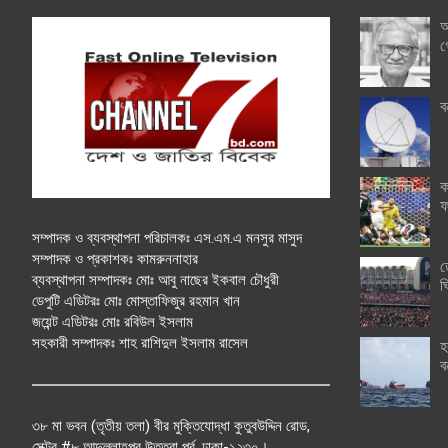
অ
গ
ব
ক
ফ
সম্পাদক ও ব্যবস্থাপনা পরিচালকঃ এস.এম.এ মনসুর মাসুদ
সম্পাদক ও প্রকাশকঃ কামরুননাহার
ত
ব্যবস্থাপনা সম্পাদকঃ মোঃ আবু নাছের ইকবাল চৌধুরী
ঘ
ডেপুটি এডিটরঃ মোঃ মোস্তাফিজুর রহমান খান
জয়েন্ট এডিটরঃ মোঃ রবিউল ইসলাম
সহকারী সম্পাদকঃ শাহ রাশিদুল ইসলাম রাসেল
হ
ব
৩৮ মা ভবন (তৃতীয় তলা) বীর মুক্তিযোদ্ধা কুতুবউদ্দিন রোড,
সেক্টর #৮ আব্দুল্লাহপুর উত্তরা পূর্ব, ঢাকা-১২৩০।