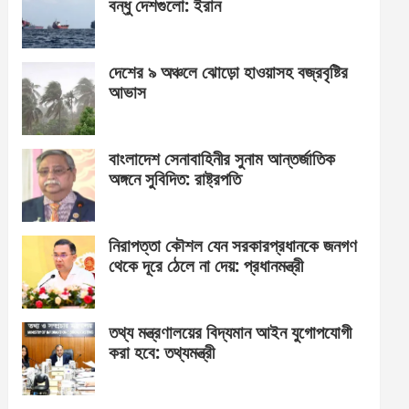
বন্ধু দেশগুলো: ইরান
দেশের ৯ অঞ্চলে ঝোড়ো হাওয়াসহ বজ্রবৃষ্টির
আভাস
বাংলাদেশ সেনাবাহিনীর সুনাম আন্তর্জাতিক
অঙ্গনে সুবিদিত: রাষ্ট্রপতি
নিরাপত্তা কৌশল যেন সরকারপ্রধানকে জনগণ
থেকে দূরে ঠেলে না দেয়: প্রধানমন্ত্রী
তথ্য মন্ত্রণালয়ের বিদ্যমান আইন যুগোপযোগী
করা হবে: তথ্যমন্ত্রী