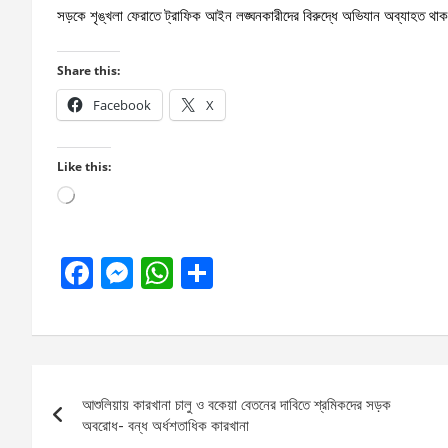
সড়কে শৃঙ্খলা ফেরাতে ট্রাফিক আইন লঙ্ঘনকারীদের বিরুদ্ধে অভিযান অব্যাহত থ
Share this:
Facebook
X
Like this:
Loading…
F
M
W
S
a
es
h
h
ce
se
at
ar
b
n
s
e
Post
o
g
A
আশুলিয়ায় কারখানা চালু ও বকেয়া বেতনের দাবিতে শ্রমিকদের সড়ক
navigation
o
er
p
অবরোধ- বন্ধ অর্ধশতাধিক কারখানা