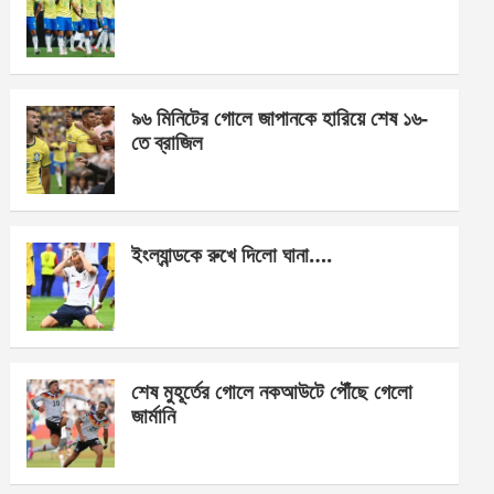
o
g
A
o
er
p
k
p
৯৬ মিনিটের গোলে জাপানকে হারিয়ে শেষ ১৬-
তে ব্রাজিল
ইংল্যান্ডকে রুখে দিলো ঘানা….
শেষ মুহূর্তের গোলে নকআউটে পৌঁছে গেলো
জার্মানি