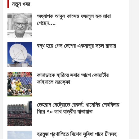
নতুন খবর
অধ্যাপক আবুল কাসেম ফজলুল হক মারা
গেছেন….
বন্ধ হয়ে গেল দেশের একমাত্র সচল রাডার
কানাডাকে হারিয়ে সবার আগে কোয়ার্টার
ফাইনালে মরক্কো
তেহরান মেট্রোতে রেকর্ড: খামেনির শেষবিদায়
ঘিরে ৭০ লাখ যাত্রীর যাতায়াত
হরমুজ প্রণালিতে বিশেষ সুবিধা পাবে চীনসহ