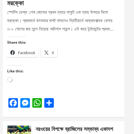
মরক্কো
স্পোর্টস ডেস্ক :শেষ ষোলোর প্রথম ম্যাচে দাপুটে এক ম্যাচ উপহার দিলো
মরক্কো। প্রথমার্ধে কানাডার দাপট সামলেও দ্বিতীয়ার্ধে আক্রমণাত্মক খেলায়
৩-০ গোলের জয় তুলে নিয়েছে আটলাস লায়ন্স। এই জয়ে টুর্নামেন্টের প্রথম…
Share this:
Facebook
X
Like this:
Loading…
F
M
W
S
a
es
h
h
ce
se
at
ar
নরওয়ের বিপক্ষে ব্রাজিলের সম্ভাব্য একাদশ
b
n
s
e