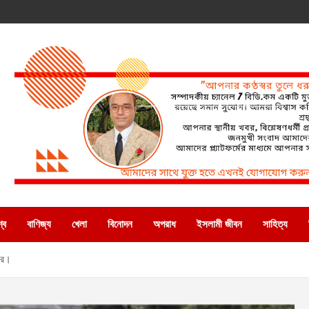
্ব
বাণিজ্য
খেলা
বিনোদন
অপরাধ
ইসলামী জীবন
সাহিত্য
জার।