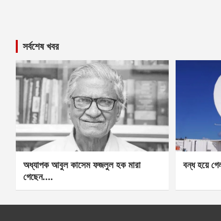
সর্বশেষ খবর
অধ্যাপক আবুল কাসেম ফজলুল হক মারা
বন্ধ হয়ে গ
গেছেন….