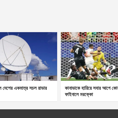
েল দেশের একমাত্র সচল রাডার
কানাডাকে হারিয়ে সবার আগে কোয়া
ফাইনালে মরক্কো