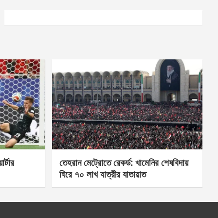
র্টার
তেহরান মেট্রোতে রেকর্ড: খামেনির শেষবিদায়
ঘিরে ৭০ লাখ যাত্রীর যাতায়াত