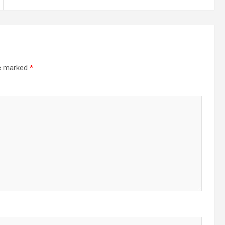
re marked
*