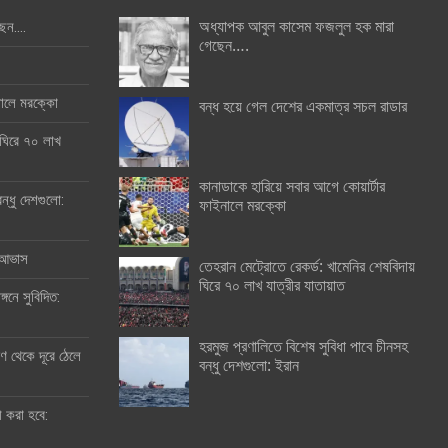
অধ্যাপক আবুল কাসেম ফজলুল হক মারা
ছেন….
গেছেন….
ইনালে মরক্কো
বন্ধ হয়ে গেল দেশের একমাত্র সচল রাডার
 ঘিরে ৭০ লাখ
কানাডাকে হারিয়ে সবার আগে কোয়ার্টার
ন্ধু দেশগুলো:
ফাইনালে মরক্কো
র আভাস
তেহরান মেট্রোতে রেকর্ড: খামেনির শেষবিদায়
ঘিরে ৭০ লাখ যাত্রীর যাতায়াত
্গনে সুবিদিত:
হরমুজ প্রণালিতে বিশেষ সুবিধা পাবে চীনসহ
 থেকে দূরে ঠেলে
বন্ধু দেশগুলো: ইরান
ী করা হবে: