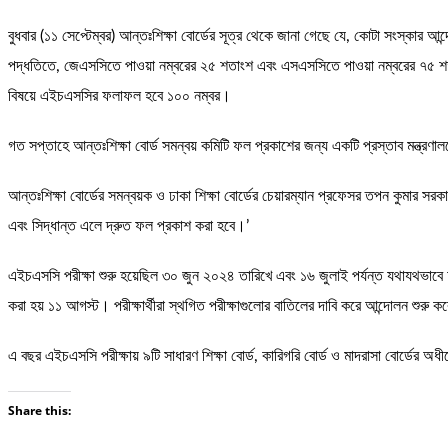
বুধবার (১১ সেপ্টেম্বর) আন্তঃশিক্ষা বোর্ডের সূত্র থেকে জানা গেছে যে, কোটা সংস্কার আন
পদ্ধতিতে, জেএসসিতে পাওয়া নম্বরের ২৫ শতাংশ এবং এসএসসিতে পাওয়া নম্বরের ৭৫ শতাং
বিষয়ে এইচএসসির ফলাফল হবে ১০০ নম্বর।
গত সপ্তাহে আন্তঃশিক্ষা বোর্ড সমন্বয় কমিটি ফল প্রকাশের জন্য একটি প্রস্তাব মন্ত্রণালয়
আন্তঃশিক্ষা বোর্ডের সমন্বয়ক ও ঢাকা শিক্ষা বোর্ডের চেয়ারম্যান প্রফেসর তপন কুমার সরকা
এবং সিদ্ধান্ত এলে দ্রুত ফল প্রকাশ করা হবে।’
এইচএসসি পরীক্ষা শুরু হয়েছিল ৩০ জুন ২০২৪ তারিখে এবং ১৬ জুলাই পর্যন্ত যথাযথভাবে অন
করা হয় ১১ আগস্ট। পরীক্ষার্থীরা স্থগিত পরীক্ষাগুলোর বাতিলের দাবি করে আন্দোলন শুরু ক
এ বছর এইচএসসি পরীক্ষায় ৯টি সাধারণ শিক্ষা বোর্ড, কারিগরি বোর্ড ও মাদরাসা বোর্ডের
Share this: