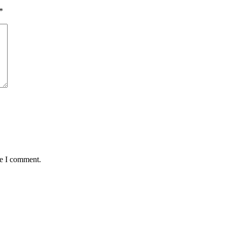
*
me I comment.