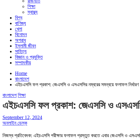
রাজনীতি
শিক্ষা
স্বাস্থ্য
বিশ্ব
বাণিজ্য
খেলা
বিনোদন
অপরাধ
ইসলামী জীবন
সাহিত্য
বিজ্ঞান ও প্রযুক্তি
সম্পাদকীয়
Home
বাংলাদেশ
এইচএসসি ফল প্রকাশ: জেএসসি ও এসএসসির নম্বরের সমন্বয়ে ফলাফল নির্ধারণ
বাংলাদেশ
শিক্ষা
এইচএসসি ফল প্রকাশ: জেএসসি ও এসএসসির 
September 12, 2024
অনলাইন ডেস্ক
নিজস্ব প্রতিবেদক: এইচএসসি পরীক্ষার ফলাফল প্রস্তুত করতে এবার জেএসসি ও এসএসসি পরী