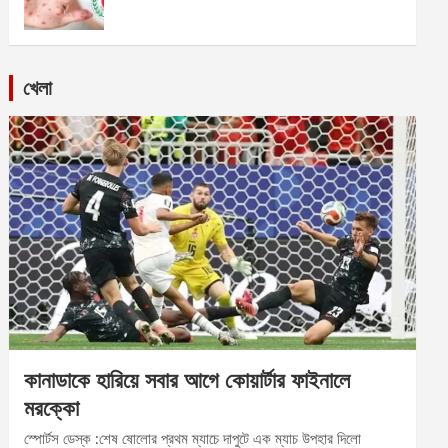
খেলা
কানাডাকে হারিয়ে সবার আগে কোয়ার্টার ফাইনালে
মরক্কো
স্পোর্টস ডেস্ক :শেষ ষোলোর প্রথম ম্যাচে দাপুটে এক ম্যাচ উপহার দিলো