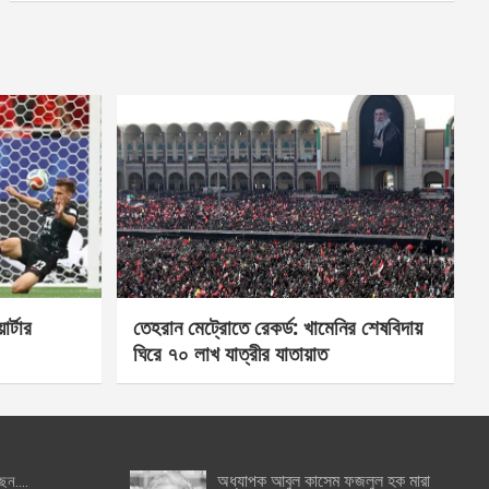
র্টার
তেহরান মেট্রোতে রেকর্ড: খামেনির শেষবিদায়
ঘিরে ৭০ লাখ যাত্রীর যাতায়াত
অধ্যাপক আবুল কাসেম ফজলুল হক মারা
ছেন….