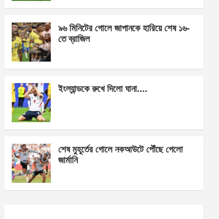
o
er
p
k
p
৯৬ মিনিটের গোলে জাপানকে হারিয়ে শেষ ১৬-
তে ব্রাজিল
ইংল্যান্ডকে রুখে দিলো ঘানা….
শেষ মুহূর্তের গোলে নকআউটে পৌঁছে গেলো
জার্মানি