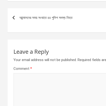
ce
se
at
ar
b
n
s
e
Post
o
g
A
আন্দোলনের সময় সংঘাতে ৪৪ পুলিশ সদস্য নিহত
navigation
o
er
p
k
p
Leave a Reply
Your email address will not be published.
Required fields a
Comment
*