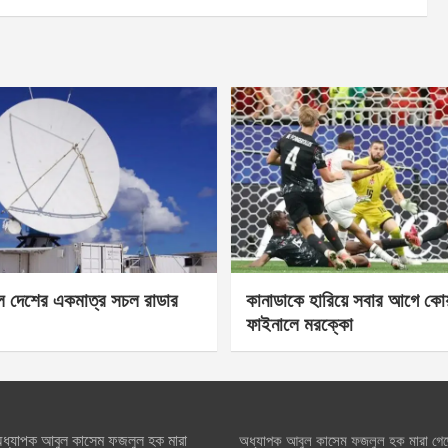
েল দেশের একমাত্র সচল রাডার
কানাডাকে হারিয়ে সবার আগে কোয়া
ফাইনালে মরক্কো
ধ্যাপক আবুল কাসেম ফজলুল হক মারা
অধ্যাপক আবুল কাসেম ফজলুল হক মারা গে