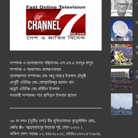
গ
ব
ক
ফ
সম্পাদক ও ব্যবস্থাপনা পরিচালকঃ এস.এম.এ মনসুর মাসুদ
সম্পাদক ও প্রকাশকঃ কামরুননাহার
ত
ব্যবস্থাপনা সম্পাদকঃ মোঃ আবু নাছের ইকবাল চৌধুরী
ঘ
ডেপুটি এডিটরঃ মোঃ মোস্তাফিজুর রহমান খান
জয়েন্ট এডিটরঃ মোঃ রবিউল ইসলাম
সহকারী সম্পাদকঃ শাহ রাশিদুল ইসলাম রাসেল
হ
ব
৩৮ মা ভবন (তৃতীয় তলা) বীর মুক্তিযোদ্ধা কুতুবউদ্দিন রোড,
সেক্টর #৮ আব্দুল্লাহপুর উত্তরা পূর্ব, ঢাকা-১২৩০।
অফিস ফোন নম্বরঃ ০২-৪৪৮৯১০১৮, মোবাঃ০১৯৭০৫৭২৯৩৪,