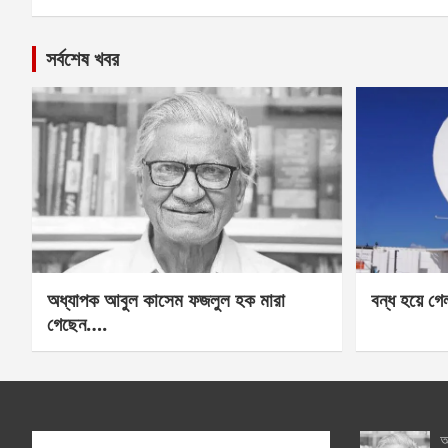
সর্বশেষ খবর
অধ্যাপক আবুল কাসেম ফজলুল হক মারা
বন্ধ হয়ে গ
গেছেন….
অ