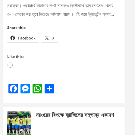
মরক্কো। প্রথমার্ধে কানাডার দাপট সামলেও দ্বিতীয়ার্ধে আক্রমণাত্মক খেলায়
৩-০ গোলের জয় তুলে নিয়েছে আটলাস লায়ন্স। এই জয়ে টুর্নামেন্টের প্রথম…
Share this:
Facebook
X
Like this:
Loading…
F
M
W
S
a
es
h
h
ce
se
at
ar
নরওয়ের বিপক্ষে ব্রাজিলের সম্ভাব্য একাদশ
b
n
s
e
o
g
A