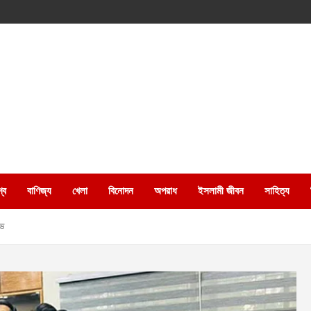
্ব
বাণিজ্য
খেলা
বিনোদন
অপরাধ
ইসলামী জীবন
সাহিত্য
োভ