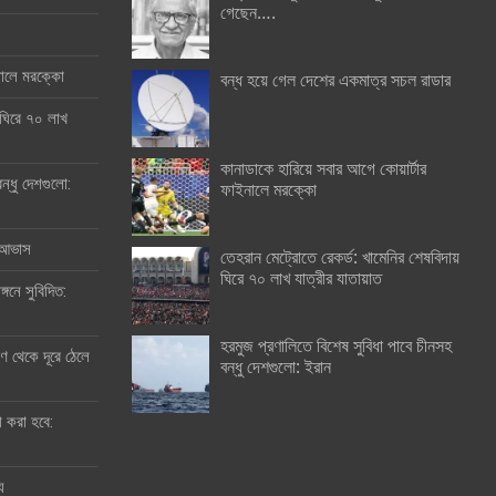
গেছেন….
ইনালে মরক্কো
বন্ধ হয়ে গেল দেশের একমাত্র সচল রাডার
 ঘিরে ৭০ লাখ
কানাডাকে হারিয়ে সবার আগে কোয়ার্টার
ন্ধু দেশগুলো:
ফাইনালে মরক্কো
র আভাস
তেহরান মেট্রোতে রেকর্ড: খামেনির শেষবিদায়
ঘিরে ৭০ লাখ যাত্রীর যাতায়াত
্গনে সুবিদিত:
হরমুজ প্রণালিতে বিশেষ সুবিধা পাবে চীনসহ
 থেকে দূরে ঠেলে
বন্ধু দেশগুলো: ইরান
ী করা হবে:
ু