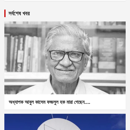
সর্বশেষ খবর
অধ্যাপক আবুল কাসেম ফজলুল হক মারা গেছেন….