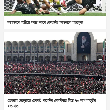
কানাডাকে হারিয়ে সবার আগে কোয়ার্টার ফাইনালে মরক্কো
তেহরান মেট্রোতে রেকর্ড: খামেনির শেষবিদায় ঘিরে ৭০ লাখ যাত্রীর
যাতায়াত