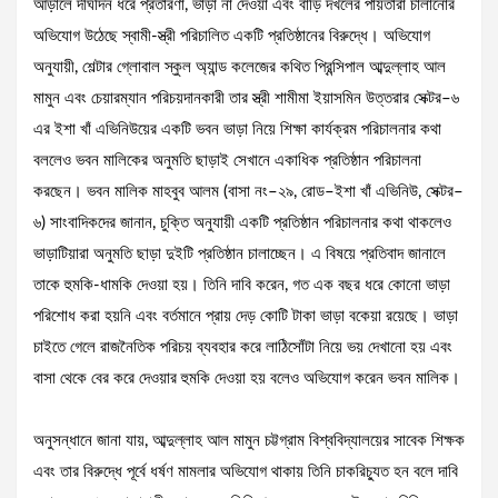
আড়ালে দীর্ঘদিন ধরে প্রতারণা, ভাড়া না দেওয়া এবং বাড়ি দখলের পাঁয়তারা চালানোর
অভিযোগ উঠেছে স্বামী-স্ত্রী পরিচালিত একটি প্রতিষ্ঠানের বিরুদ্ধে। অভিযোগ
অনুযায়ী, শেল্টার গ্লোবাল স্কুল অ্যান্ড কলেজের কথিত প্রিন্সিপাল আব্দুল্লাহ আল
মামুন এবং চেয়ারম্যান পরিচয়দানকারী তার স্ত্রী শামীমা ইয়াসমিন উত্তরার সেক্টর–৬
এর ইশা খাঁ এভিনিউয়ের একটি ভবন ভাড়া নিয়ে শিক্ষা কার্যক্রম পরিচালনার কথা
বললেও ভবন মালিকের অনুমতি ছাড়াই সেখানে একাধিক প্রতিষ্ঠান পরিচালনা
করছেন। ভবন মালিক মাহবুব আলম (বাসা নং–২৯, রোড–ইশা খাঁ এভিনিউ, সেক্টর–
৬) সাংবাদিকদের জানান, চুক্তি অনুযায়ী একটি প্রতিষ্ঠান পরিচালনার কথা থাকলেও
ভাড়াটিয়ারা অনুমতি ছাড়া দুইটি প্রতিষ্ঠান চালাচ্ছেন। এ বিষয়ে প্রতিবাদ জানালে
তাকে হুমকি-ধামকি দেওয়া হয়। তিনি দাবি করেন, গত এক বছর ধরে কোনো ভাড়া
পরিশোধ করা হয়নি এবং বর্তমানে প্রায় দেড় কোটি টাকা ভাড়া বকেয়া রয়েছে। ভাড়া
চাইতে গেলে রাজনৈতিক পরিচয় ব্যবহার করে লাঠিসোঁটা নিয়ে ভয় দেখানো হয় এবং
বাসা থেকে বের করে দেওয়ার হুমকি দেওয়া হয় বলেও অভিযোগ করেন ভবন মালিক।
অনুসন্ধানে জানা যায়, আব্দুল্লাহ আল মামুন চট্টগ্রাম বিশ্ববিদ্যালয়ের সাবেক শিক্ষক
এবং তার বিরুদ্ধে পূর্বে ধর্ষণ মামলার অভিযোগ থাকায় তিনি চাকরিচ্যুত হন বলে দাবি