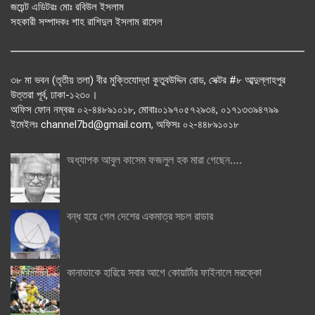
জয়েন্ট এডিটরঃ মোঃ রবিউল ইসলাম
সহকারী সম্পাদকঃ শাহ রাশিদুল ইসলাম রাসেল
৩৮ মা ভবন (তৃতীয় তলা) বীর মুক্তিযোদ্ধা কুতুবউদ্দিন রোড, সেক্টর #৮ আব্দুল্লাহপুর
উত্তরা পূর্ব, ঢাকা-১২৩০।
অফিস ফোন নম্বরঃ ০২-৪৪৮৯১০১৮, মোবাঃ০১৯৭০৫৭২৯৩৪, ০১৭১৩৩৯৪৭৯৯
ইমেইলঃ channel7bd@gmail.com, অফিসঃ ০২-৪৪৮৯১০১৮
অধ্যাপক আবুল কাসেম ফজলুল হক মারা গেছেন….
বন্ধ হয়ে গেল দেশের একমাত্র সচল রাডার
কানাডাকে হারিয়ে সবার আগে কোয়ার্টার ফাইনালে মরক্কো