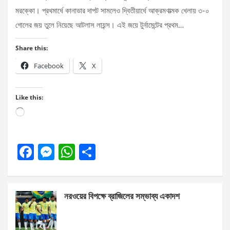
মরক্কো। প্রথমার্ধে কানাডার দাপট সামলেও দ্বিতীয়ার্ধে আক্রমণাত্মক খেলায় ৩-০
গোলের জয় তুলে নিয়েছে আটলাস লায়ন্স। এই জয়ে টুর্নামেন্টের প্রথম…
Share this:
Facebook
X
Like this:
Loading…
F
M
W
S
a
es
h
h
ce
se
at
ar
নরওয়ের বিপক্ষে ব্রাজিলের সম্ভাব্য একাদশ
b
n
s
e
o
g
A