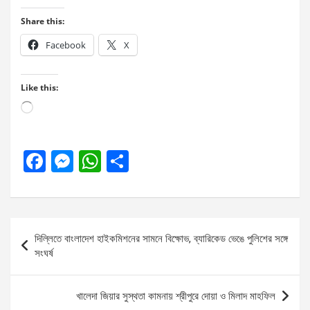
Share this:
Facebook
X
Like this:
Loading…
F
M
W
S
a
es
h
h
ce
se
at
ar
b
n
s
e
Post
দিল্লিতে বাংলাদেশ হাইকমিশনের সামনে বিক্ষোভ, ব্যারিকেড ভেঙে পুলিশের সঙ্গে
o
g
A
navigation
সংঘর্ষ
o
er
p
k
p
খালেদা জিয়ার সুস্থতা কামনায় শ্রীপুরে দোয়া ও মিলাদ মাহফিল