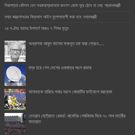
নিরাপত্তা কৌশল যেন সরকারপ্রধানকে জনগণ থেকে দূরে ঠেলে না দেয়: প্রধানমন্ত্রী
তথ্য মন্ত্রণালয়ের বিদ্যমান আইন যুগোপযোগী করা হবে: তথ্যমন্ত্রী
২৪ ঘণ্টায় হামের উপসর্গে আরও ৭ শিশুর মৃত্যু
অধ্যাপক আবুল কাসেম ফজলুল হক মারা গেছেন….
বন্ধ হয়ে গেল দেশের একমাত্র সচল রাডার
কানাডাকে হারিয়ে সবার আগে কোয়ার্টার ফাইনালে মরক্কো
তেহরান মেট্রোতে রেকর্ড: খামেনির শেষবিদায় ঘিরে ৭০ লাখ যাত্রীর
যাতায়াত