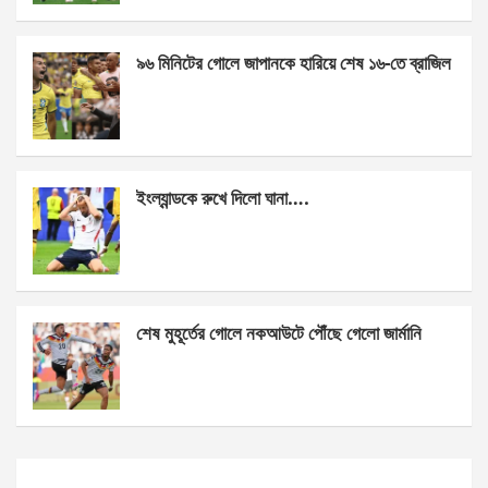
o
er
p
k
p
৯৬ মিনিটের গোলে জাপানকে হারিয়ে শেষ ১৬-তে ব্রাজিল
ইংল্যান্ডকে রুখে দিলো ঘানা….
শেষ মুহূর্তের গোলে নকআউটে পৌঁছে গেলো জার্মানি