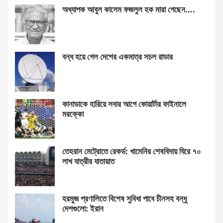
অধ্যাপক আবুল কাসেম ফজলুল হক মারা গেছেন….
বন্ধ হয়ে গেল দেশের একমাত্র সচল রাডার
কানাডাকে হারিয়ে সবার আগে কোয়ার্টার ফাইনালে
মরক্কো
তেহরান মেট্রোতে রেকর্ড: খামেনির শেষবিদায় ঘিরে ৭০
লাখ যাত্রীর যাতায়াত
হরমুজ প্রণালিতে বিশেষ সুবিধা পাবে চীনসহ বন্ধু
দেশগুলো: ইরান