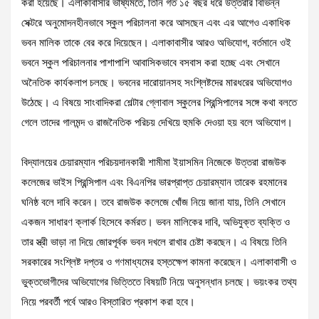
করা হয়েছে। এলাকাবাসীর ভাষ্যমতে, তিনি গত ১৫ বছর ধরে উত্তরার বিভিন্ন
সেক্টরে অনুমোদনহীনভাবে স্কুল পরিচালনা করে আসছেন এবং এর আগেও একাধিক
ভবন মালিক তাকে বের করে দিয়েছেন। এলাকাবাসীর আরও অভিযোগ, বর্তমানে ওই
ভবনে স্কুল পরিচালনার পাশাপাশি আবাসিকভাবে বসবাস করা হচ্ছে এবং সেখানে
অনৈতিক কার্যকলাপ চলছে। ভবনের দারোয়ানসহ সংশ্লিষ্টদের মারধরের অভিযোগও
উঠেছে। এ বিষয়ে সাংবাদিকরা শেল্টার গ্লোবাল স্কুলের প্রিন্সিপালের সঙ্গে কথা বলতে
গেলে তাদের গালমন্দ ও রাজনৈতিক পরিচয় দেখিয়ে হুমকি দেওয়া হয় বলে অভিযোগ।
বিদ্যালয়ের চেয়ারম্যান পরিচয়দানকারী শামীমা ইয়াসমিন নিজেকে উত্তরা রাজউক
কলেজের ভাইস প্রিন্সিপাল এবং বিএনপির ভারপ্রাপ্ত চেয়ারম্যান তারেক রহমানের
ঘনিষ্ঠ বলে দাবি করেন। তবে রাজউক কলেজে খোঁজ নিয়ে জানা যায়, তিনি সেখানে
একজন সাধারণ ক্লার্ক হিসেবে কর্মরত। ভবন মালিকের দাবি, অভিযুক্ত ব্যক্তি ও
তার স্ত্রী ভাড়া না দিয়ে জোরপূর্বক ভবন দখলে রাখার চেষ্টা করছেন। এ বিষয়ে তিনি
সরকারের সংশ্লিষ্ট দপ্তর ও গণমাধ্যমের হস্তক্ষেপ কামনা করেছেন। এলাকাবাসী ও
ভুক্তভোগীদের অভিযোগের ভিত্তিতে বিষয়টি নিয়ে অনুসন্ধান চলছে। ভয়ংকর তথ্য
নিয়ে পরবর্তী পর্বে আরও বিস্তারিত প্রকাশ করা হবে।