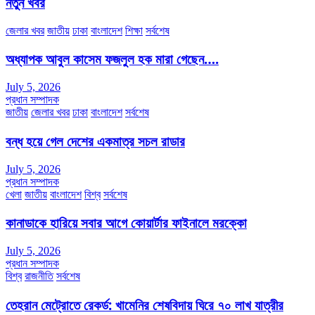
নতুন খবর
জেলার খবর
জাতীয়
ঢাকা
বাংলাদেশ
শিক্ষা
সর্বশেষ
অধ্যাপক আবুল কাসেম ফজলুল হক মারা গেছেন….
July 5, 2026
প্রধান সম্পাদক
জাতীয়
জেলার খবর
ঢাকা
বাংলাদেশ
সর্বশেষ
বন্ধ হয়ে গেল দেশের একমাত্র সচল রাডার
July 5, 2026
প্রধান সম্পাদক
খেলা
জাতীয়
বাংলাদেশ
বিশ্ব
সর্বশেষ
কানাডাকে হারিয়ে সবার আগে কোয়ার্টার ফাইনালে মরক্কো
July 5, 2026
প্রধান সম্পাদক
বিশ্ব
রাজনীতি
সর্বশেষ
তেহরান মেট্রোতে রেকর্ড: খামেনির শেষবিদায় ঘিরে ৭০ লাখ যাত্রীর