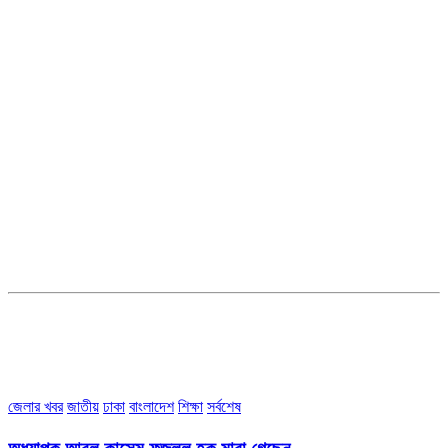
সম্পাদক ও ব্যবস্থাপনা পরিচালকঃ এস.এম.এ মনসুর মাসুদ
সম্পাদক ও প্রকাশকঃ কামরুননাহার
ব্যবস্থাপনা সম্পাদকঃ মোঃ আবু নাছের ইকবাল চৌধুরী
ডেপুটি এডিটরঃ মোঃ মোস্তাফিজুর রহমান খান
জয়েন্ট এডিটরঃ মোঃ রবিউল ইসলাম
সহকারী সম্পাদকঃ শাহ রাশিদুল ইসলাম রাসেল
৩৮ মা ভবন (তৃতীয় তলা) বীর মুক্তিযোদ্ধা কুতুবউদ্দিন রোড, সেক্টর #৮ আব্দুল্লাহপুর
উত্তরা পূর্ব, ঢাকা-১২৩০।
অফিস ফোন নম্বরঃ ০২-৪৪৮৯১০১৮, মোবাঃ০১৯৭০৫৭২৯৩৪, ০১৭১৩৩৯৪৭৯৯
ইমেইলঃ channel7bd@gmail.com, অফিসঃ ০২-৪৪৮৯১০১৮
জেলার খবর
জাতীয়
ঢাকা
বাংলাদেশ
শিক্ষা
সর্বশেষ
অধ্যাপক আবুল কাসেম ফজলুল হক মারা গেছেন….