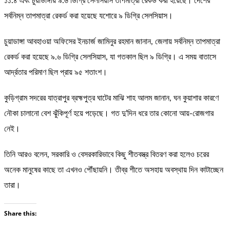
১১.৪ এবং চুয়াডাঙ্গায় ৯.৬ ডিগ্রি সেলসিয়াস তাপমাত্রা রেকর্ড করা হয়েছে। দেশের
সর্বনিম্ন তাপমাত্রা রেকর্ড করা হয়েছে যশোরে ৯ ডিগ্রি সেলসিয়াস।
চুয়াডাঙ্গা আবহাওয়া অফিসের ইনচার্জ জামিনুর রহমান জানান, জেলায় সর্বনিম্ন তাপমাত্রা
রেকর্ড করা হয়েছে ৯.৬ ডিগ্রি সেলসিয়াস, যা গতকাল ছিল ৯ ডিগ্রি। এ সময় বাতাসে
আর্দ্রতার পরিমাণ ছিল প্রায় ৯৫ শতাংশ।
কুড়িগ্রাম সদরের যাত্রাপুর ব্রহ্মপুত্র ঘাটের মাঝি শাহ আলম জানান, ঘন কুয়াশার কারণে
নৌকা চালানো বেশ ঝুঁকিপূর্ণ হয়ে পড়েছে। গত দু’দিন ধরে তার কোনো আয়-রোজগার
নেই।
তিনি আরও বলেন, সরকারি ও বেসরকারিভাবে কিছু শীতবস্ত্র বিতরণ করা হলেও চরের
অনেক মানুষের কাছে তা এখনও পৌঁছায়নি। তীব্র শীতে অসহায় অবস্থায় দিন কাটাচ্ছেন
তারা।
Share this: