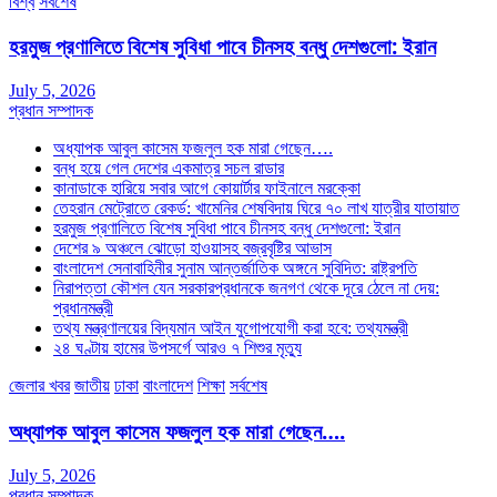
বিশ্ব
সর্বশেষ
হরমুজ প্রণালিতে বিশেষ সুবিধা পাবে চীনসহ বন্ধু দেশগুলো: ইরান
July 5, 2026
প্রধান সম্পাদক
অধ্যাপক আবুল কাসেম ফজলুল হক মারা গেছেন….
বন্ধ হয়ে গেল দেশের একমাত্র সচল রাডার
কানাডাকে হারিয়ে সবার আগে কোয়ার্টার ফাইনালে মরক্কো
তেহরান মেট্রোতে রেকর্ড: খামেনির শেষবিদায় ঘিরে ৭০ লাখ যাত্রীর যাতায়াত
হরমুজ প্রণালিতে বিশেষ সুবিধা পাবে চীনসহ বন্ধু দেশগুলো: ইরান
দেশের ৯ অঞ্চলে ঝোড়ো হাওয়াসহ বজ্রবৃষ্টির আভাস
বাংলাদেশ সেনাবাহিনীর সুনাম আন্তর্জাতিক অঙ্গনে সুবিদিত: রাষ্ট্রপতি
নিরাপত্তা কৌশল যেন সরকারপ্রধানকে জনগণ থেকে দূরে ঠেলে না দেয়:
প্রধানমন্ত্রী
তথ্য মন্ত্রণালয়ের বিদ্যমান আইন যুগোপযোগী করা হবে: তথ্যমন্ত্রী
২৪ ঘণ্টায় হামের উপসর্গে আরও ৭ শিশুর মৃত্যু
জেলার খবর
জাতীয়
ঢাকা
বাংলাদেশ
শিক্ষা
সর্বশেষ
অধ্যাপক আবুল কাসেম ফজলুল হক মারা গেছেন….
July 5, 2026
প্রধান সম্পাদক