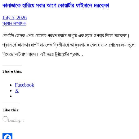
কানাডাকে হারিয়ে সবার আগে কোয়ার্টার ফাইনালে মরক্কো
July 5, 2026
প্রধান সম্পাদক
স্পোর্টস ডেস্ক :শেষ ষোলোর প্রথম ম্যাচে দাপুটে এক ম্যাচ উপহার দিলো মরক্কো।
প্রথমার্ধে কানাডার দাপট সামলেও দ্বিতীয়ার্ধে আক্রমণাত্মক খেলায় ৩-০ গোলের জয় তুলে
নিয়েছে আটলাস লায়ন্স। এই জয়ে টুর্নামেন্টের প্রথম…
Share this:
Facebook
X
Like this:
Loading…