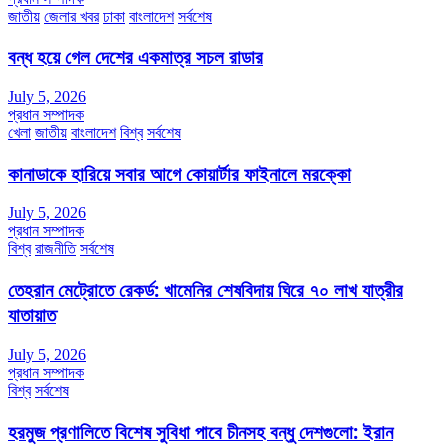
জাতীয়
জেলার খবর
ঢাকা
বাংলাদেশ
সর্বশেষ
বন্ধ হয়ে গেল দেশের একমাত্র সচল রাডার
July 5, 2026
প্রধান সম্পাদক
খেলা
জাতীয়
বাংলাদেশ
বিশ্ব
সর্বশেষ
কানাডাকে হারিয়ে সবার আগে কোয়ার্টার ফাইনালে মরক্কো
July 5, 2026
প্রধান সম্পাদক
বিশ্ব
রাজনীতি
সর্বশেষ
তেহরান মেট্রোতে রেকর্ড: খামেনির শেষবিদায় ঘিরে ৭০ লাখ যাত্রীর
যাতায়াত
July 5, 2026
প্রধান সম্পাদক
বিশ্ব
সর্বশেষ
হরমুজ প্রণালিতে বিশেষ সুবিধা পাবে চীনসহ বন্ধু দেশগুলো: ইরান