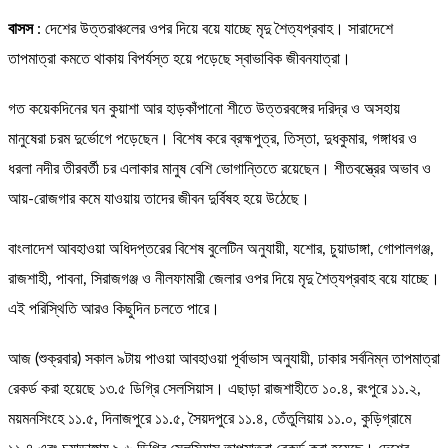
বাসস
: দেশের উত্তরাঞ্চলের ওপর দিয়ে বয়ে যাচ্ছে মৃদু শৈত্যপ্রবাহ। সারাদেশে
তাপমাত্রা কমতে থাকায় বিপর্যস্ত হয়ে পড়েছে স্বাভাবিক জীবনযাত্রা।
গত কয়েকদিনের ঘন কুয়াশা আর হাড়কাঁপানো শীতে উত্তরবঙ্গের দরিদ্র ও অসহায়
মানুষেরা চরম দুর্ভোগে পড়েছেন। বিশেষ করে ব্রহ্মপুত্র, তিস্তা, দুধকুমার, গঙ্গাধর ও
ধরলা নদীর তীরবর্তী চর এলাকার মানুষ বেশি ভোগান্তিতে রয়েছেন। শীতবস্ত্রের অভাব ও
আয়-রোজগার কমে যাওয়ায় তাদের জীবন দুর্বিষহ হয়ে উঠেছে।
বাংলাদেশ আবহাওয়া অধিদপ্তরের বিশেষ বুলেটিন অনুযায়ী, যশোর, চুয়াডাঙ্গা, গোপালগঞ্জ,
রাজশাহী, পাবনা, সিরাজগঞ্জ ও নীলফামারী জেলার ওপর দিয়ে মৃদু শৈত্যপ্রবাহ বয়ে যাচ্ছে।
এই পরিস্থিতি আরও কিছুদিন চলতে পারে।
আজ (শুক্রবার) সকাল ৯টায় পাওয়া আবহাওয়া পূর্বাভাস অনুযায়ী, ঢাকার সর্বনিম্ন তাপমাত্রা
রেকর্ড করা হয়েছে ১৩.৫ ডিগ্রি সেলসিয়াস। এছাড়া রাজশাহীতে ১০.৪, রংপুরে ১১.২,
ময়মনসিংহে ১১.৫, দিনাজপুরে ১১.৫, সৈয়দপুরে ১১.৪, তেঁতুলিয়ায় ১১.০, কুড়িগ্রামে