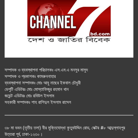
সম্পাদক ও ব্যবস্থাপনা পরিচালকঃ এস.এম.এ মনসুর মাসুদ
সম্পাদক ও প্রকাশকঃ কামরুননাহার
ব্যবস্থাপনা সম্পাদকঃ মোঃ আবু নাছের ইকবাল চৌধুরী
ডেপুটি এডিটরঃ মোঃ মোস্তাফিজুর রহমান খান
জয়েন্ট এডিটরঃ মোঃ রবিউল ইসলাম
সহকারী সম্পাদকঃ শাহ রাশিদুল ইসলাম রাসেল
৩৮ মা ভবন (তৃতীয় তলা) বীর মুক্তিযোদ্ধা কুতুবউদ্দিন রোড, সেক্টর #৮ আব্দুল্লাহপুর
উত্তরা পূর্ব, ঢাকা-১২৩০।