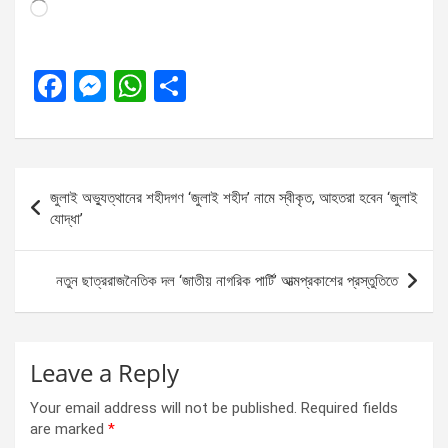
Loading…
F
M
W
S
a
es
h
h
ce
se
at
ar
b
n
s
e
Post
জুলাই অভ্যুত্থানের শহীদগণ ‘জুলাই শহীদ’ নামে স্বীকৃত, আহতরা হবেন ‘জুলাই
o
g
A
navigation
যোদ্ধা’
o
er
p
k
p
নতুন ছাত্ররাজনৈতিক দল ‘জাতীয় নাগরিক পার্টি’ আত্মপ্রকাশের প্রস্তুতিতে
Leave a Reply
Your email address will not be published.
Required fields
are marked
*