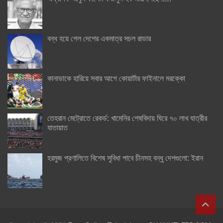
বন্ধ হয়ে গেল দেশের একমাত্র সচল রাডার
কানাডাকে হারিয়ে সবার আগে কোয়ার্টার ফাইনালে মরক্কো
তেহরান মেট্রোতে রেকর্ড: খামেনির শেষবিদায় ঘিরে ৭০ লাখ যাত্রীর
যাতায়াত
হরমুজ প্রণালিতে বিশেষ সুবিধা পাবে চীনসহ বন্ধু দেশগুলো: ইরান