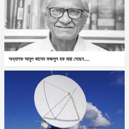
অধ্যাপক আবুল কাসেম ফজলুল হক মারা গেছেন….