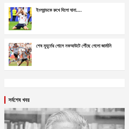
ইংল্যান্ডকে রুখে দিলো ঘানা….
শেষ মুহূর্তের গোলে নকআউটে পৌঁছে গেলো জার্মানি
সর্বশেষ খবর