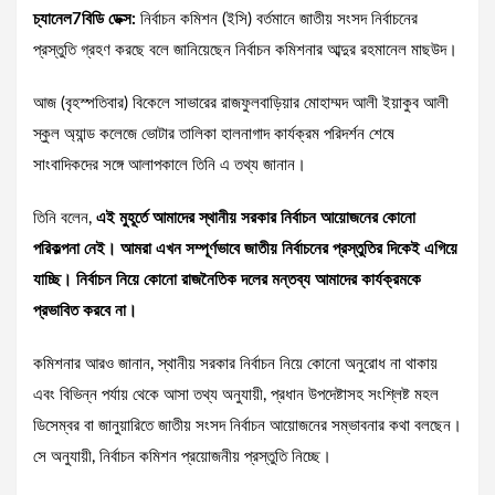
চ্যানেল7বিডি ডেক্স:
নির্বাচন কমিশন (ইসি) বর্তমানে জাতীয় সংসদ নির্বাচনের
প্রস্তুতি গ্রহণ করছে বলে জানিয়েছেন নির্বাচন কমিশনার আব্দুর রহমানেল মাছউদ।
আজ (বৃহস্পতিবার) বিকেলে সাভারের রাজফুলবাড়িয়ার মোহাম্মদ আলী ইয়াকুব আলী
স্কুল অ্যান্ড কলেজে ভোটার তালিকা হালনাগাদ কার্যক্রম পরিদর্শন শেষে
সাংবাদিকদের সঙ্গে আলাপকালে তিনি এ তথ্য জানান।
তিনি বলেন,
এই মুহূর্তে আমাদের স্থানীয় সরকার নির্বাচন আয়োজনের কোনো
পরিকল্পনা নেই। আমরা এখন সম্পূর্ণভাবে জাতীয় নির্বাচনের প্রস্তুতির দিকেই এগিয়ে
যাচ্ছি। নির্বাচন নিয়ে কোনো রাজনৈতিক দলের মন্তব্য আমাদের কার্যক্রমকে
প্রভাবিত করবে না।
কমিশনার আরও জানান, স্থানীয় সরকার নির্বাচন নিয়ে কোনো অনুরোধ না থাকায়
এবং বিভিন্ন পর্যায় থেকে আসা তথ্য অনুযায়ী, প্রধান উপদেষ্টাসহ সংশ্লিষ্ট মহল
ডিসেম্বর বা জানুয়ারিতে জাতীয় সংসদ নির্বাচন আয়োজনের সম্ভাবনার কথা বলছেন।
সে অনুযায়ী, নির্বাচন কমিশন প্রয়োজনীয় প্রস্তুতি নিচ্ছে।