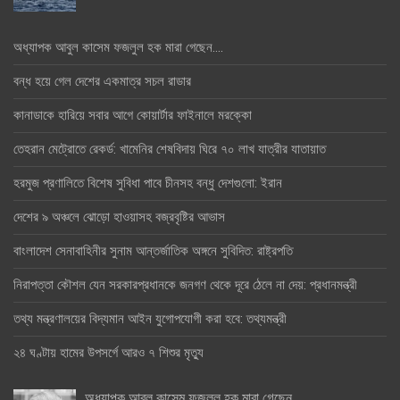
অধ্যাপক আবুল কাসেম ফজলুল হক মারা গেছেন….
বন্ধ হয়ে গেল দেশের একমাত্র সচল রাডার
কানাডাকে হারিয়ে সবার আগে কোয়ার্টার ফাইনালে মরক্কো
তেহরান মেট্রোতে রেকর্ড: খামেনির শেষবিদায় ঘিরে ৭০ লাখ যাত্রীর যাতায়াত
হরমুজ প্রণালিতে বিশেষ সুবিধা পাবে চীনসহ বন্ধু দেশগুলো: ইরান
দেশের ৯ অঞ্চলে ঝোড়ো হাওয়াসহ বজ্রবৃষ্টির আভাস
বাংলাদেশ সেনাবাহিনীর সুনাম আন্তর্জাতিক অঙ্গনে সুবিদিত: রাষ্ট্রপতি
নিরাপত্তা কৌশল যেন সরকারপ্রধানকে জনগণ থেকে দূরে ঠেলে না দেয়: প্রধানমন্ত্রী
তথ্য মন্ত্রণালয়ের বিদ্যমান আইন যুগোপযোগী করা হবে: তথ্যমন্ত্রী
২৪ ঘণ্টায় হামের উপসর্গে আরও ৭ শিশুর মৃত্যু
অধ্যাপক আবুল কাসেম ফজলুল হক মারা গেছেন….