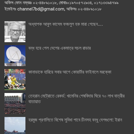
অফিস ফোন নম্বরঃ ০২-৪৪৮৯১০১৮, মোবাঃ০১৯৭০৫৭২৯৩৪, ০১৭১৩৩৯৪৭৯৯
ইমেইলঃ channel7bd@gmail.com, অফিসঃ ০২-৪৪৮৯১০১৮
অধ্যাপক আবুল কাসেম ফজলুল হক মারা গেছেন….
বন্ধ হয়ে গেল দেশের একমাত্র সচল রাডার
কানাডাকে হারিয়ে সবার আগে কোয়ার্টার ফাইনালে মরক্কো
তেহরান মেট্রোতে রেকর্ড: খামেনির শেষবিদায় ঘিরে ৭০ লাখ যাত্রীর
যাতায়াত
হরমুজ প্রণালিতে বিশেষ সুবিধা পাবে চীনসহ বন্ধু দেশগুলো: ইরান