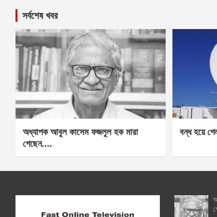
সর্বশেষ খবর
অধ্যাপক আবুল কাসেম ফজলুল হক মারা
বন্ধ হয়ে গ
গেছেন….
অ
গ