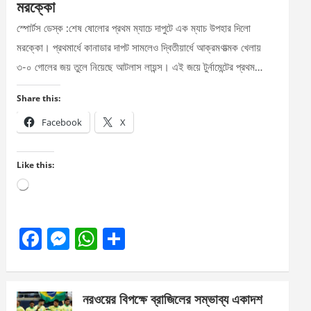
মরক্কো
স্পোর্টস ডেস্ক :শেষ ষোলোর প্রথম ম্যাচে দাপুটে এক ম্যাচ উপহার দিলো
মরক্কো। প্রথমার্ধে কানাডার দাপট সামলেও দ্বিতীয়ার্ধে আক্রমণাত্মক খেলায়
৩-০ গোলের জয় তুলে নিয়েছে আটলাস লায়ন্স। এই জয়ে টুর্নামেন্টের প্রথম…
Share this:
Facebook
X
Like this:
Loading…
F
M
W
S
a
es
h
h
ce
se
at
ar
নরওয়ের বিপক্ষে ব্রাজিলের সম্ভাব্য একাদশ
b
n
s
e