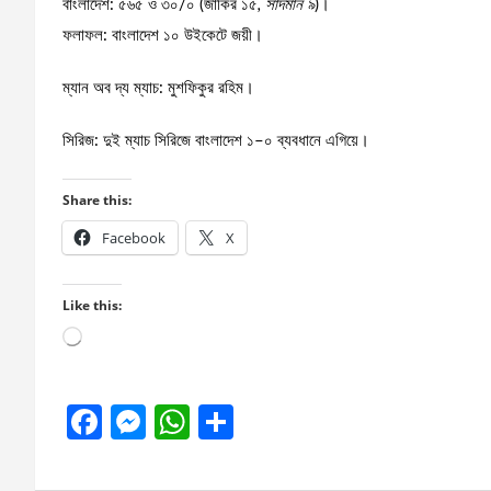
বাংলাদেশ: ৫৬৫ ও ৩০/০ (জাকির ১৫
, সাদমান ৯
)।
ফলাফল: বাংলাদেশ ১০ উইকেটে জয়ী।
ম্যান অব দ্য ম্যাচ: মুশফিকুর রহিম।
সিরিজ: দুই ম্যাচ সিরিজে বাংলাদেশ ১–০ ব্যবধানে এগিয়ে।
Share this:
Facebook
X
Like this:
Loading…
F
M
W
S
a
es
h
h