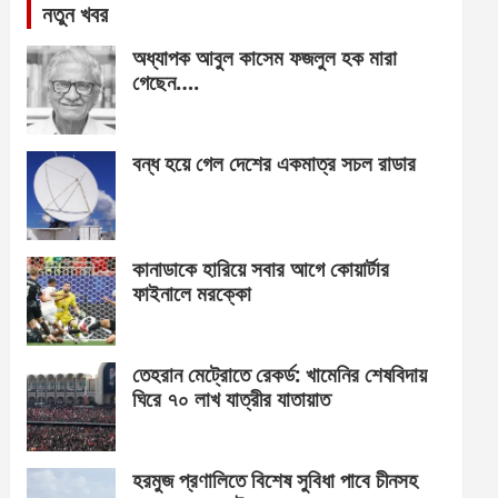
নতুন খবর
অধ্যাপক আবুল কাসেম ফজলুল হক মারা
গেছেন….
বন্ধ হয়ে গেল দেশের একমাত্র সচল রাডার
কানাডাকে হারিয়ে সবার আগে কোয়ার্টার
ফাইনালে মরক্কো
তেহরান মেট্রোতে রেকর্ড: খামেনির শেষবিদায়
ঘিরে ৭০ লাখ যাত্রীর যাতায়াত
হরমুজ প্রণালিতে বিশেষ সুবিধা পাবে চীনসহ