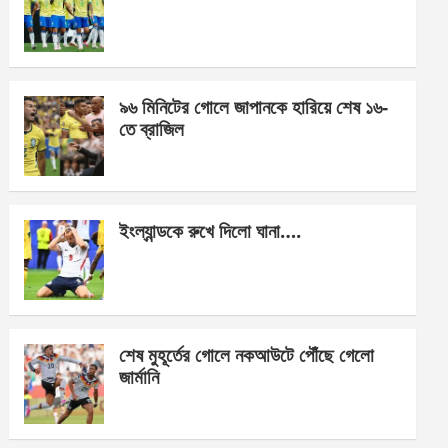
o
g
A
o
er
p
k
p
৯৬ মিনিটের গোলে জাপানকে হারিয়ে শেষ ১৬-
তে ব্রাজিল
ইংল্যান্ডকে রুখে দিলো ঘানা….
শেষ মুহূর্তের গোলে নকআউটে পৌঁছে গেলো
জার্মানি