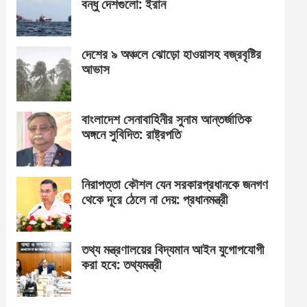
বন্ধু দেশগুলো: ইরান
দেশের ৯ অঞ্চলে ঝোড়ো হাওয়াসহ বজ্রবৃষ্টির
আভাস
বাংলাদেশ সেনাবাহিনীর সুনাম আন্তর্জাতিক
অঙ্গনে সুবিদিত: রাষ্ট্রপতি
নিরাপত্তা কৌশল যেন সরকারপ্রধানকে জনগণ
থেকে দূরে ঠেলে না দেয়: প্রধানমন্ত্রী
তথ্য মন্ত্রণালয়ের বিদ্যমান আইন যুগোপযোগী
করা হবে: তথ্যমন্ত্রী