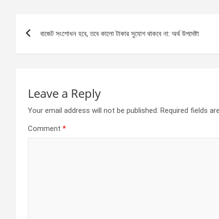
ce
se
at
ar
b
n
s
e
Post
o
g
A
বাজেট সংশোধন হবে, তবে কালো টাকার সুযোগ থাকবে না: অর্থ উপদেষ্টা
navigation
o
er
p
k
p
Leave a Reply
Your email address will not be published.
Required fields a
Comment
*