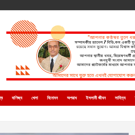
্ব
বাণিজ্য
খেলা
বিনোদন
অপরাধ
ইসলামী জীবন
সাহিত্য