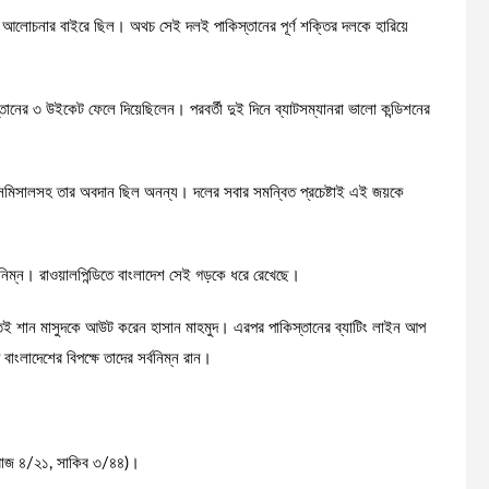
দল আলোচনার বাইরে ছিল। অথচ সেই দলই পাকিস্তানের পূর্ণ শক্তির দলকে হারিয়ে
্তানের ৩ উইকেট ফেলে দিয়েছিলেন। পরবর্তী দুই দিনে ব্যাটসম্যানরা ভালো কন্ডিশনের
৬টি ডিসমিসালসহ তার অবদান ছিল অনন্য। দলের সবার সমন্বিত প্রচেষ্টাই এই জয়কে
বনিম্ন। রাওয়ালপিন্ডিতে বাংলাদেশ সেই গড়কে ধরে রেখেছে।
রুতেই শান মাসুদকে আউট করেন হাসান মাহমুদ। এরপর পাকিস্তানের ব্যাটিং লাইন আপ
ংলাদেশের বিপক্ষে তাদের সর্বনিম্ন রান।
িরাজ ৪/২১, সাকিব ৩/৪৪)।