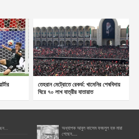
র্টার
তেহরান মেট্রোতে রেকর্ড: খামেনির শেষবিদায়
ঘিরে ৭০ লাখ যাত্রীর যাতায়াত
অধ্যাপক আবুল কাসেম ফজলুল হক মারা
ছেন….
গেছেন….