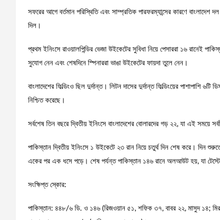
সফরের আগে বর্তমান পরিস্থিতি এবং সাম্প্রতিক পারফরম্যান্সের কারণে বাংলাদেশ 
দিল।
প্রথম ইনিংসে রাওয়ালপিন্ডির ভেজা উইকেটের সুবিধা নিয়ে পেসাররা ১৬ রানেই পাকিস
সুযোগ নেন এবং শেষদিনে স্পিনাররা ভাঙা উইকেটের ফায়দা তুলে নেন।
বাংলাদেশের ফিল্ডিংও ছিল দুর্দান্ত। লিটন দাসের দুর্দান্ত ফিল্ডিংয়ের পাশাপাশি 
নিশ্চিত করেছে।
সর্বশেষ তিন বছরে দ্বিতীয় ইনিংসে বাংলাদেশের বোলারদের গড় ২২, যা এই সময়ে সর্
পাকিস্তান দ্বিতীয় ইনিংসে ১ উইকেটে ২৩ রান নিয়ে চতুর্থ দিন শেষ করে। দিন শু
একের পর এক ধসে পড়ে। শেষ পর্যন্ত পাকিস্তান ১৪৬ রানে অলআউট হয়, যা টেস্টে বা
সংক্ষিপ্ত স্কোর:
পাকিস্তান: ৪৪৮/৬ ডি. ও ১৪৬ (রিজওয়ান ৫১, শফিক ৩৭, বাবর ২২, মাসুদ ১৪; ম