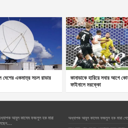
েল দেশের একমাত্র সচল রাডার
কানাডাকে হারিয়ে সবার আগে কোয়া
ফাইনালে মরক্কো
ধ্যাপক আবুল কাসেম ফজলুল হক মারা
অধ্যাপক আবুল কাসেম ফজলুল হক মারা গে
েছেন….