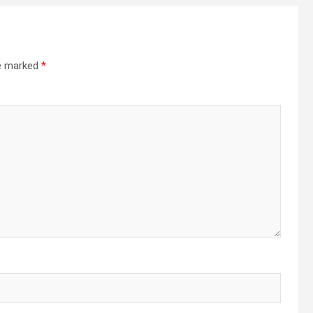
re marked
*