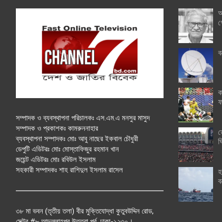
অ
গ
ব
ক
ফ
সম্পাদক ও ব্যবস্থাপনা পরিচালকঃ এস.এম.এ মনসুর মাসুদ
সম্পাদক ও প্রকাশকঃ কামরুননাহার
ত
ব্যবস্থাপনা সম্পাদকঃ মোঃ আবু নাছের ইকবাল চৌধুরী
ঘ
ডেপুটি এডিটরঃ মোঃ মোস্তাফিজুর রহমান খান
জয়েন্ট এডিটরঃ মোঃ রবিউল ইসলাম
সহকারী সম্পাদকঃ শাহ রাশিদুল ইসলাম রাসেল
হ
ব
৩৮ মা ভবন (তৃতীয় তলা) বীর মুক্তিযোদ্ধা কুতুবউদ্দিন রোড,
সেক্টর #৮ আব্দুল্লাহপুর উত্তরা পূর্ব, ঢাকা-১২৩০।