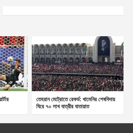
র্টার
তেহরান মেট্রোতে রেকর্ড: খামেনির শেষবিদায়
ঘিরে ৭০ লাখ যাত্রীর যাতায়াত