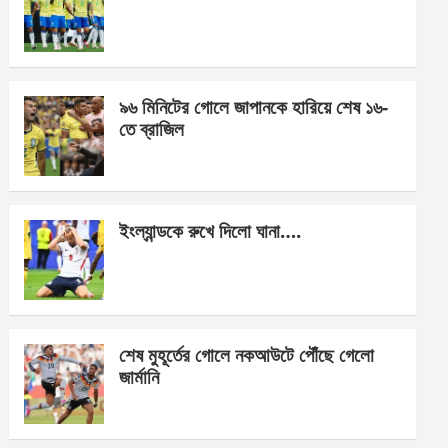
o
g
A
o
er
p
k
p
৯৬ মিনিটের গোলে জাপানকে হারিয়ে শেষ ১৬-
তে ব্রাজিল
ইংল্যান্ডকে রুখে দিলো ঘানা….
শেষ মুহূর্তের গোলে নকআউটে পৌঁছে গেলো
জার্মানি