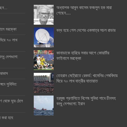
অধ্যাপক আবুল কাসেম ফজলুল হক মারা
ছেন….
গেছেন….
ইনালে মরক্কো
বন্ধ হয়ে গেল দেশের একমাত্র সচল রাডার
 ঘিরে ৭০ লাখ
কানাডাকে হারিয়ে সবার আগে কোয়ার্টার
ন্ধু দেশগুলো:
ফাইনালে মরক্কো
র আভাস
তেহরান মেট্রোতে রেকর্ড: খামেনির শেষবিদায়
ঘিরে ৭০ লাখ যাত্রীর যাতায়াত
্গনে সুবিদিত:
হরমুজ প্রণালিতে বিশেষ সুবিধা পাবে চীনসহ
 থেকে দূরে ঠেলে
বন্ধু দেশগুলো: ইরান
ী করা হবে: