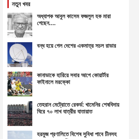
নতুন খবর
অধ্যাপক আবুল কাসেম ফজলুল হক মারা
গেছেন….
বন্ধ হয়ে গেল দেশের একমাত্র সচল রাডার
কানাডাকে হারিয়ে সবার আগে কোয়ার্টার
ফাইনালে মরক্কো
তেহরান মেট্রোতে রেকর্ড: খামেনির শেষবিদায়
ঘিরে ৭০ লাখ যাত্রীর যাতায়াত
হরমুজ প্রণালিতে বিশেষ সুবিধা পাবে চীনসহ