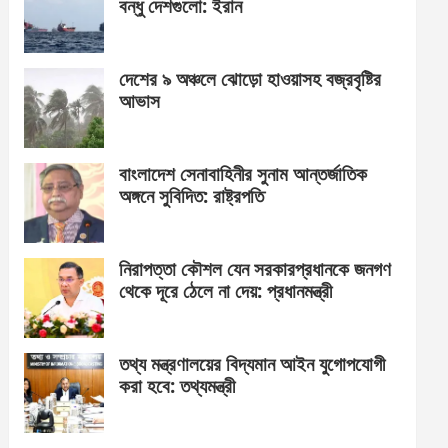
বন্ধু দেশগুলো: ইরান
দেশের ৯ অঞ্চলে ঝোড়ো হাওয়াসহ বজ্রবৃষ্টির
আভাস
বাংলাদেশ সেনাবাহিনীর সুনাম আন্তর্জাতিক
অঙ্গনে সুবিদিত: রাষ্ট্রপতি
নিরাপত্তা কৌশল যেন সরকারপ্রধানকে জনগণ
থেকে দূরে ঠেলে না দেয়: প্রধানমন্ত্রী
তথ্য মন্ত্রণালয়ের বিদ্যমান আইন যুগোপযোগী
করা হবে: তথ্যমন্ত্রী