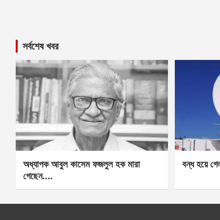
সর্বশেষ খবর
অধ্যাপক আবুল কাসেম ফজলুল হক মারা
বন্ধ হয়ে গ
গেছেন….