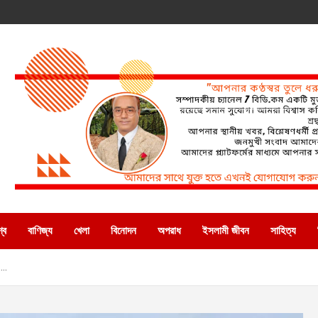
্ব
বাণিজ্য
খেলা
বিনোদন
অপরাধ
ইসলামী জীবন
সাহিত্য
….