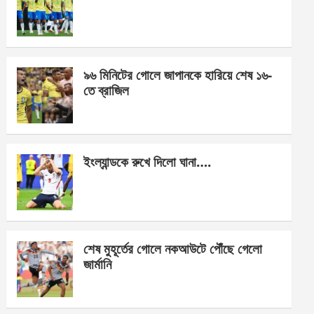
o
g
A
o
er
p
k
p
৯৬ মিনিটের গোলে জাপানকে হারিয়ে শেষ ১৬-
তে ব্রাজিল
ইংল্যান্ডকে রুখে দিলো ঘানা….
শেষ মুহূর্তের গোলে নকআউটে পৌঁছে গেলো
জার্মানি