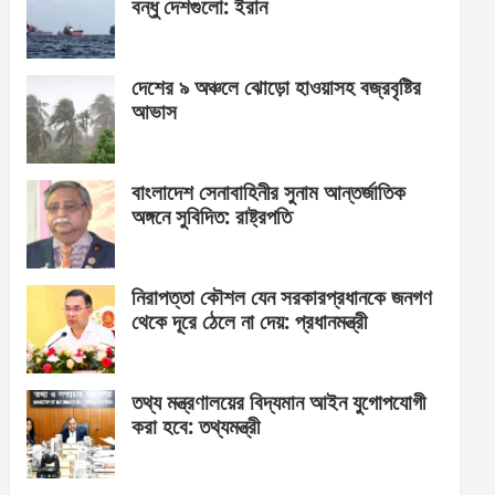
বন্ধু দেশগুলো: ইরান
দেশের ৯ অঞ্চলে ঝোড়ো হাওয়াসহ বজ্রবৃষ্টির
আভাস
বাংলাদেশ সেনাবাহিনীর সুনাম আন্তর্জাতিক
অঙ্গনে সুবিদিত: রাষ্ট্রপতি
নিরাপত্তা কৌশল যেন সরকারপ্রধানকে জনগণ
থেকে দূরে ঠেলে না দেয়: প্রধানমন্ত্রী
তথ্য মন্ত্রণালয়ের বিদ্যমান আইন যুগোপযোগী
করা হবে: তথ্যমন্ত্রী