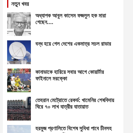
নতুন খবর
অধ্যাপক আবুল কাসেম ফজলুল হক মারা
গেছেন….
বন্ধ হয়ে গেল দেশের একমাত্র সচল রাডার
কানাডাকে হারিয়ে সবার আগে কোয়ার্টার
ফাইনালে মরক্কো
তেহরান মেট্রোতে রেকর্ড: খামেনির শেষবিদায়
ঘিরে ৭০ লাখ যাত্রীর যাতায়াত
হরমুজ প্রণালিতে বিশেষ সুবিধা পাবে চীনসহ