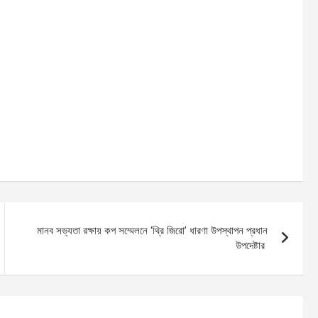
মানব সভ্যতা রক্ষায় কপ সম্মেলনে ‘থ্রি জিরো’ ধারণা উপস্থাপন প্রধান
উপদেষ্টার