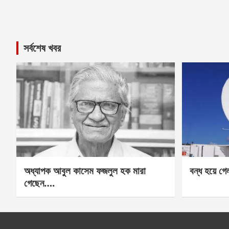
সর্বশেষ খবর
অধ্যাপক আবুল কাসেম ফজলুল হক মারা
বন্ধ হয়ে গ
গেছেন….