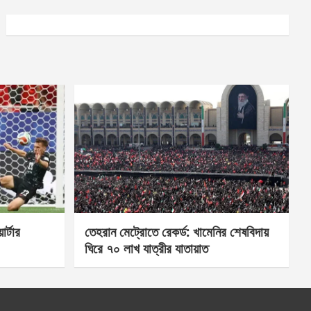
র্টার
তেহরান মেট্রোতে রেকর্ড: খামেনির শেষবিদায়
ঘিরে ৭০ লাখ যাত্রীর যাতায়াত