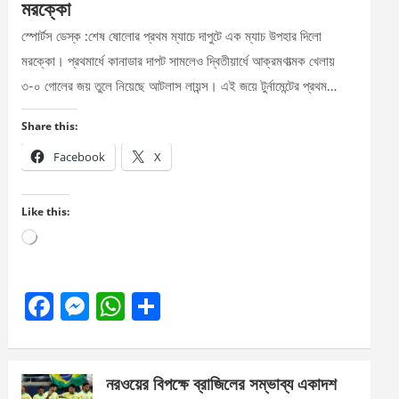
মরক্কো
স্পোর্টস ডেস্ক :শেষ ষোলোর প্রথম ম্যাচে দাপুটে এক ম্যাচ উপহার দিলো
মরক্কো। প্রথমার্ধে কানাডার দাপট সামলেও দ্বিতীয়ার্ধে আক্রমণাত্মক খেলায়
৩-০ গোলের জয় তুলে নিয়েছে আটলাস লায়ন্স। এই জয়ে টুর্নামেন্টের প্রথম…
Share this:
Facebook
X
Like this:
Loading…
F
M
W
S
a
es
h
h
ce
se
at
ar
নরওয়ের বিপক্ষে ব্রাজিলের সম্ভাব্য একাদশ
b
n
s
e