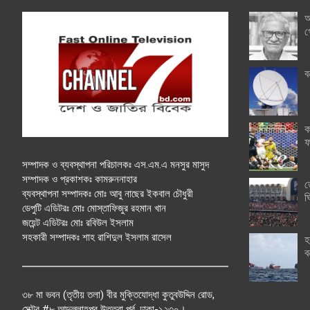
অ
গ
ব
ক
ফ
সম্পাদক ও ব্যবস্থাপনা পরিচালকঃ এস.এম.এ মনসুর মাসুদ
সম্পাদক ও প্রকাশকঃ কামরুননাহার
ত
ব্যবস্থাপনা সম্পাদকঃ মোঃ আবু নাছের ইকবাল চৌধুরী
ঘ
ডেপুটি এডিটরঃ মোঃ মোস্তাফিজুর রহমান খান
জয়েন্ট এডিটরঃ মোঃ রবিউল ইসলাম
সহকারী সম্পাদকঃ শাহ রাশিদুল ইসলাম রাসেল
হ
ব
৩৮ মা ভবন (তৃতীয় তলা) বীর মুক্তিযোদ্ধা কুতুবউদ্দিন রোড,
সেক্টর #৮ আব্দুল্লাহপুর উত্তরা পূর্ব, ঢাকা-১২৩০।