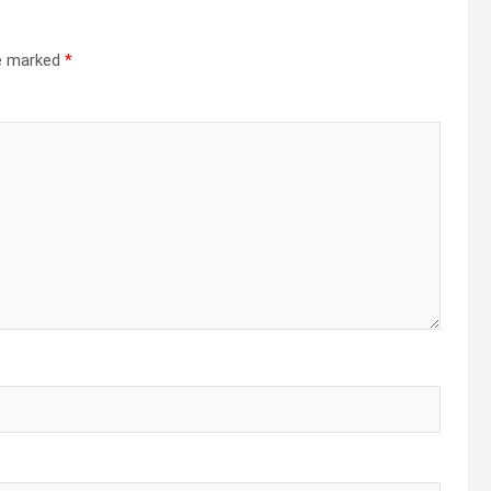
re marked
*