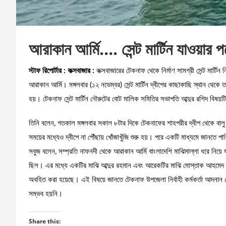
আরাকান আর্মি…. সেন্ট মার্টিন যাওয়ার
স্টাফ রিপোর্টার : কক্সবাজার :
কক্সবাজারের টেকনাফ থেকে নির্মাণ সামগ্রী সেন্ট মার্টিন 
আরাকান আর্মি। মঙ্গলবার (১২ নভেম্বর) সেন্ট মার্টিন দ্বীপের কাছাকাছি স্থান থেকে ত
হয়। টেকনাফ সেন্ট মার্টিন নৌরুটের বোট মালিক সমিতির সভাপতি আব্দুর রশিদ বিষয়
তিনি বলেন, গতকাল মঙ্গলবার সকাল ৮টার দিকে টেকনাফের শাহপরীর দ্বীপ থেকে বালু আর সিম
সময়ের মধ্যেও দ্বীপে না পৌঁছায় খোঁজাখুঁজি শুরু হয়। পরে একটি মাধ্যমে জানতে পার
সবুজ বলেন, সম্প্রতি নাফনদী থেকে আরাকান আর্মি বাংলাদেশি মাঝিমাল্লা ধরে নিয়ে 
ছিল। এর মধ্যে একটির মাঝি আব্দুর রহমান এবং আরেকটির মাঝি মোস্তাক আহমেদ। ব
অবহিত করা হয়েছে। এই বিষয়ে জানতে টেকনাফ উপজেলা নির্বাহী কর্মকর্তা আদনান
সম্ভব হয়নি।
Share this: