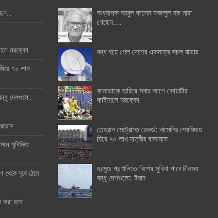
অধ্যাপক আবুল কাসেম ফজলুল হক মারা
ছেন….
গেছেন….
ইনালে মরক্কো
বন্ধ হয়ে গেল দেশের একমাত্র সচল রাডার
 ঘিরে ৭০ লাখ
কানাডাকে হারিয়ে সবার আগে কোয়ার্টার
ন্ধু দেশগুলো:
ফাইনালে মরক্কো
র আভাস
তেহরান মেট্রোতে রেকর্ড: খামেনির শেষবিদায়
ঘিরে ৭০ লাখ যাত্রীর যাতায়াত
্গনে সুবিদিত:
হরমুজ প্রণালিতে বিশেষ সুবিধা পাবে চীনসহ
 থেকে দূরে ঠেলে
বন্ধু দেশগুলো: ইরান
ী করা হবে: