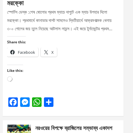
মরক্কো
স্পোর্টস ডেস্ক :শেষ ষোলোর প্রথম ম্যাচে দাপুটে এক ম্যাচ উপহার দিলো
মরক্কো। প্রথমার্ধে কানাডার দাপট সামলেও দ্বিতীয়ার্ধে আক্রমণাত্মক খেলায়
৩-০ গোলের জয় তুলে নিয়েছে আটলাস লায়ন্স। এই জয়ে টুর্নামেন্টের প্রথম…
Share this:
Facebook
X
Like this:
Loading…
F
M
W
S
a
es
h
h
ce
se
at
ar
নরওয়ের বিপক্ষে ব্রাজিলের সম্ভাব্য একাদশ
b
n
s
e