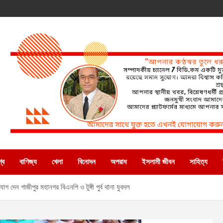
্ব
বাণিজ্য
খেলা
বিনোদন
অপরাধ
ইসলামী জীবন
সাহিত্য
গ দেন গাজীপুর মহানগর বিএনপি ও টুঙ্গী পুর্ব থানা যুবদল