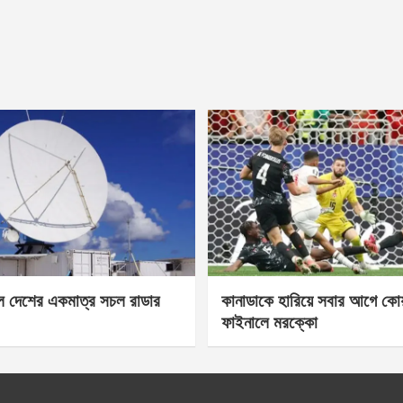
েল দেশের একমাত্র সচল রাডার
কানাডাকে হারিয়ে সবার আগে কোয়া
ফাইনালে মরক্কো