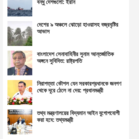
বন্ধু দেশগুলো: ইরান
দেশের ৯ অঞ্চলে ঝোড়ো হাওয়াসহ বজ্রবৃষ্টির
আভাস
বাংলাদেশ সেনাবাহিনীর সুনাম আন্তর্জাতিক
অঙ্গনে সুবিদিত: রাষ্ট্রপতি
নিরাপত্তা কৌশল যেন সরকারপ্রধানকে জনগণ
থেকে দূরে ঠেলে না দেয়: প্রধানমন্ত্রী
তথ্য মন্ত্রণালয়ের বিদ্যমান আইন যুগোপযোগী
করা হবে: তথ্যমন্ত্রী