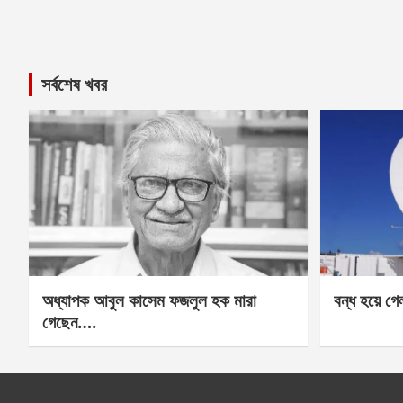
সর্বশেষ খবর
অধ্যাপক আবুল কাসেম ফজলুল হক মারা
বন্ধ হয়ে গ
গেছেন….