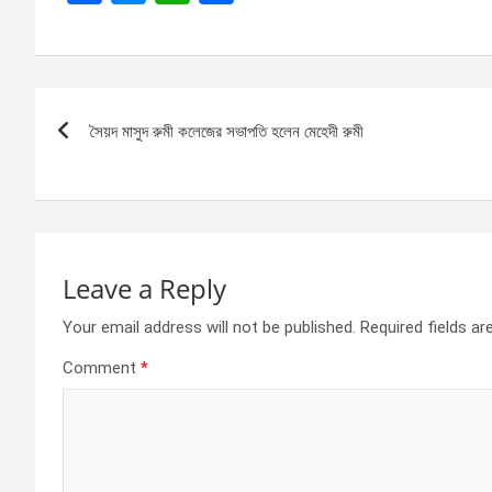
a
es
h
h
ce
se
at
ar
b
n
s
e
Post
o
g
A
সৈয়দ মাসুদ রুমী কলেজের সভাপতি হলেন মেহেদী রুমী
navigation
o
er
p
k
p
Leave a Reply
Your email address will not be published.
Required fields a
Comment
*