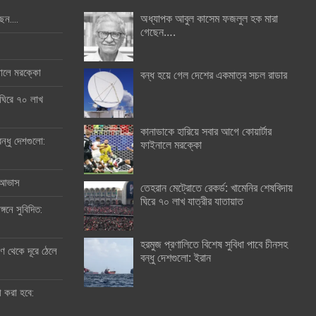
অধ্যাপক আবুল কাসেম ফজলুল হক মারা
ছেন….
গেছেন….
ইনালে মরক্কো
বন্ধ হয়ে গেল দেশের একমাত্র সচল রাডার
 ঘিরে ৭০ লাখ
কানাডাকে হারিয়ে সবার আগে কোয়ার্টার
ন্ধু দেশগুলো:
ফাইনালে মরক্কো
র আভাস
তেহরান মেট্রোতে রেকর্ড: খামেনির শেষবিদায়
ঘিরে ৭০ লাখ যাত্রীর যাতায়াত
্গনে সুবিদিত:
হরমুজ প্রণালিতে বিশেষ সুবিধা পাবে চীনসহ
 থেকে দূরে ঠেলে
বন্ধু দেশগুলো: ইরান
ী করা হবে: