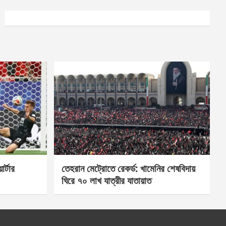
র্টার
তেহরান মেট্রোতে রেকর্ড: খামেনির শেষবিদায়
ঘিরে ৭০ লাখ যাত্রীর যাতায়াত