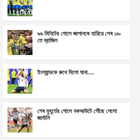
o
g
A
o
er
p
k
p
৯৬ মিনিটের গোলে জাপানকে হারিয়ে শেষ ১৬-
তে ব্রাজিল
ইংল্যান্ডকে রুখে দিলো ঘানা….
শেষ মুহূর্তের গোলে নকআউটে পৌঁছে গেলো
জার্মানি