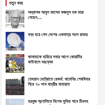
নতুন খবর
অধ্যাপক আবুল কাসেম ফজলুল হক মারা
গেছেন….
বন্ধ হয়ে গেল দেশের একমাত্র সচল রাডার
কানাডাকে হারিয়ে সবার আগে কোয়ার্টার
ফাইনালে মরক্কো
তেহরান মেট্রোতে রেকর্ড: খামেনির শেষবিদায়
ঘিরে ৭০ লাখ যাত্রীর যাতায়াত
হরমুজ প্রণালিতে বিশেষ সুবিধা পাবে চীনসহ