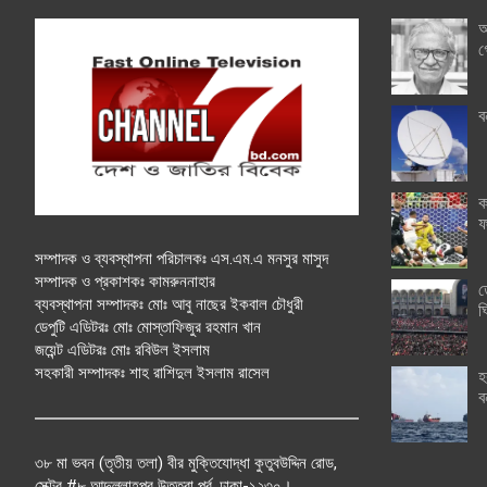
অ
গ
ব
ক
ফ
সম্পাদক ও ব্যবস্থাপনা পরিচালকঃ এস.এম.এ মনসুর মাসুদ
সম্পাদক ও প্রকাশকঃ কামরুননাহার
ত
ব্যবস্থাপনা সম্পাদকঃ মোঃ আবু নাছের ইকবাল চৌধুরী
ঘ
ডেপুটি এডিটরঃ মোঃ মোস্তাফিজুর রহমান খান
জয়েন্ট এডিটরঃ মোঃ রবিউল ইসলাম
সহকারী সম্পাদকঃ শাহ রাশিদুল ইসলাম রাসেল
হ
ব
৩৮ মা ভবন (তৃতীয় তলা) বীর মুক্তিযোদ্ধা কুতুবউদ্দিন রোড,
সেক্টর #৮ আব্দুল্লাহপুর উত্তরা পূর্ব, ঢাকা-১২৩০।