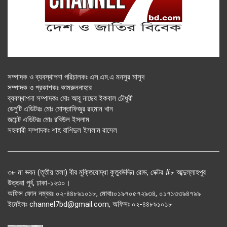
সম্পাদক ও ব্যবস্থাপনা পরিচালকঃ এস.এম.এ মনসুর মাসুদ
সম্পাদক ও প্রকাশকঃ কামরুননাহার
ব্যবস্থাপনা সম্পাদকঃ মোঃ আবু নাছের ইকবাল চৌধুরী
ডেপুটি এডিটরঃ মোঃ মোস্তাফিজুর রহমান খান
জয়েন্ট এডিটরঃ মোঃ রবিউল ইসলাম
সহকারী সম্পাদকঃ শাহ রাশিদুল ইসলাম রাসেল
৩৮ মা ভবন (তৃতীয় তলা) বীর মুক্তিযোদ্ধা কুতুবউদ্দিন রোড, সেক্টর #৮ আব্দুল্লাহপুর
উত্তরা পূর্ব, ঢাকা-১২৩০।
অফিস ফোন নম্বরঃ ০২-৪৪৮৯১০১৮, মোবাঃ০১৯৭০৫৭২৯৩৪, ০১৭১৩৩৯৪৭৯৯
ইমেইলঃ channel7bd@gmail.com, অফিসঃ ০২-৪৪৮৯১০১৮