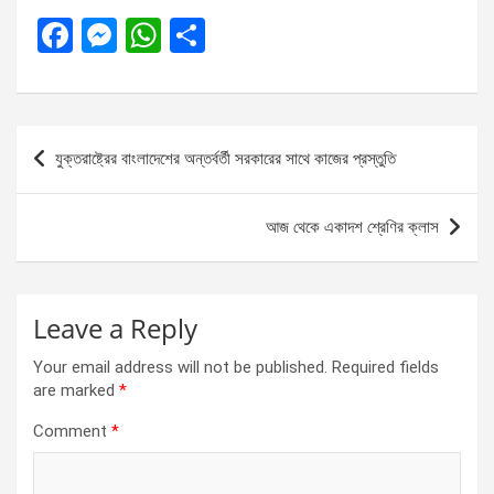
F
M
W
S
a
es
h
h
ce
se
at
ar
b
n
s
e
Post
যুক্তরাষ্ট্রের বাংলাদেশের অন্তর্বর্তী সরকারের সাথে কাজের প্রস্তুতি
o
g
A
navigation
o
er
p
আজ থেকে একাদশ শ্রেণির ক্লাস
k
p
Leave a Reply
Your email address will not be published.
Required fields
are marked
*
Comment
*