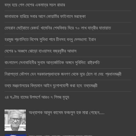
বন্ধ হয়ে গেল দেশের একমাত্র সচল রাডার
কানাডাকে হারিয়ে সবার আগে কোয়ার্টার ফাইনালে মরক্কো
তেহরান মেট্রোতে রেকর্ড: খামেনির শেষবিদায় ঘিরে ৭০ লাখ যাত্রীর যাতায়াত
হরমুজ প্রণালিতে বিশেষ সুবিধা পাবে চীনসহ বন্ধু দেশগুলো: ইরান
দেশের ৯ অঞ্চলে ঝোড়ো হাওয়াসহ বজ্রবৃষ্টির আভাস
বাংলাদেশ সেনাবাহিনীর সুনাম আন্তর্জাতিক অঙ্গনে সুবিদিত: রাষ্ট্রপতি
নিরাপত্তা কৌশল যেন সরকারপ্রধানকে জনগণ থেকে দূরে ঠেলে না দেয়: প্রধানমন্ত্রী
তথ্য মন্ত্রণালয়ের বিদ্যমান আইন যুগোপযোগী করা হবে: তথ্যমন্ত্রী
২৪ ঘণ্টায় হামের উপসর্গে আরও ৭ শিশুর মৃত্যু
অধ্যাপক আবুল কাসেম ফজলুল হক মারা গেছেন….