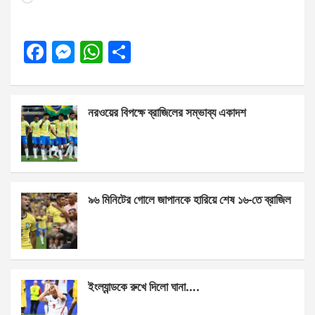
F
M
W
S
a
es
h
h
ce
se
at
ar
নরওয়ের বিপক্ষে ব্রাজিলের সম্ভাব্য একাদশ
b
n
s
e
o
g
A
o
er
p
k
p
৯৬ মিনিটের গোলে জাপানকে হারিয়ে শেষ ১৬-তে ব্রাজিল
ইংল্যান্ডকে রুখে দিলো ঘানা….