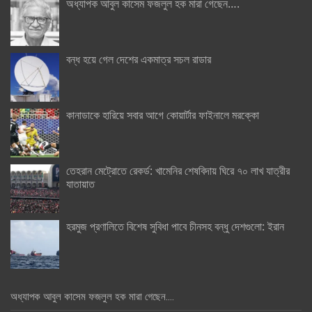
অধ্যাপক আবুল কাসেম ফজলুল হক মারা গেছেন….
বন্ধ হয়ে গেল দেশের একমাত্র সচল রাডার
কানাডাকে হারিয়ে সবার আগে কোয়ার্টার ফাইনালে মরক্কো
তেহরান মেট্রোতে রেকর্ড: খামেনির শেষবিদায় ঘিরে ৭০ লাখ যাত্রীর
যাতায়াত
হরমুজ প্রণালিতে বিশেষ সুবিধা পাবে চীনসহ বন্ধু দেশগুলো: ইরান
অধ্যাপক আবুল কাসেম ফজলুল হক মারা গেছেন….