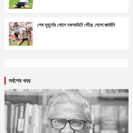
শেষ মুহূর্তের গোলে নকআউটে পৌঁছে গেলো জার্মানি
সর্বশেষ খবর