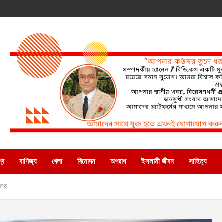
্ব
বাণিজ্য
খেলা
বিনোদন
অপরাধ
ইসলামী জীবন
সাহিত্য
লের