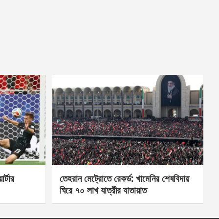
র্টার
তেহরান মেট্রোতে রেকর্ড: খামেনির শেষবিদায়
ঘিরে ৭০ লাখ যাত্রীর যাতায়াত