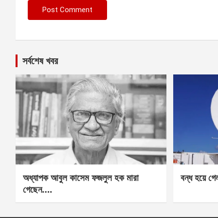
সর্বশেষ খবর
অধ্যাপক আবুল কাসেম ফজলুল হক মারা
বন্ধ হয়ে গ
গেছেন….