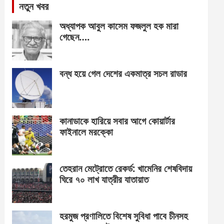
নতুন খবর
অধ্যাপক আবুল কাসেম ফজলুল হক মারা
গেছেন….
বন্ধ হয়ে গেল দেশের একমাত্র সচল রাডার
কানাডাকে হারিয়ে সবার আগে কোয়ার্টার
ফাইনালে মরক্কো
তেহরান মেট্রোতে রেকর্ড: খামেনির শেষবিদায়
ঘিরে ৭০ লাখ যাত্রীর যাতায়াত
হরমুজ প্রণালিতে বিশেষ সুবিধা পাবে চীনসহ