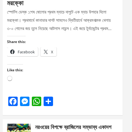
মরক্কো
স্পোর্টস ডেস্ক :শেষ ষোলোর প্রথম ম্যাচে দাপুটে এক ম্যাচ উপহার দিলো
মরক্কো। প্রথমার্ধে কানাডার দাপট সামলেও দ্বিতীয়ার্ধে আক্রমণাত্মক খেলায়
৩-০ গোলের জয় তুলে নিয়েছে আটলাস লায়ন্স। এই জয়ে টুর্নামেন্টের প্রথম…
Share this:
Facebook
X
Like this:
Loading…
F
M
W
S
a
es
h
h
ce
se
at
ar
নরওয়ের বিপক্ষে ব্রাজিলের সম্ভাব্য একাদশ
b
n
s
e