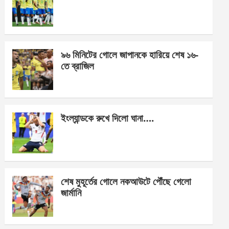
o
g
A
o
er
p
k
p
৯৬ মিনিটের গোলে জাপানকে হারিয়ে শেষ ১৬-
তে ব্রাজিল
ইংল্যান্ডকে রুখে দিলো ঘানা….
শেষ মুহূর্তের গোলে নকআউটে পৌঁছে গেলো
জার্মানি