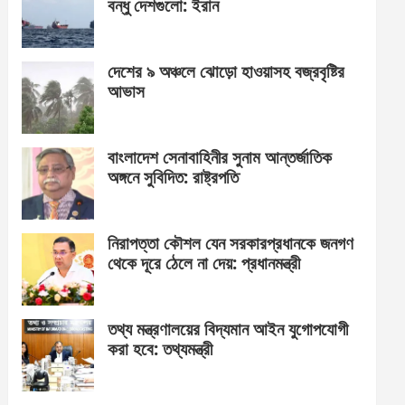
বন্ধু দেশগুলো: ইরান
দেশের ৯ অঞ্চলে ঝোড়ো হাওয়াসহ বজ্রবৃষ্টির
আভাস
বাংলাদেশ সেনাবাহিনীর সুনাম আন্তর্জাতিক
অঙ্গনে সুবিদিত: রাষ্ট্রপতি
নিরাপত্তা কৌশল যেন সরকারপ্রধানকে জনগণ
থেকে দূরে ঠেলে না দেয়: প্রধানমন্ত্রী
তথ্য মন্ত্রণালয়ের বিদ্যমান আইন যুগোপযোগী
করা হবে: তথ্যমন্ত্রী