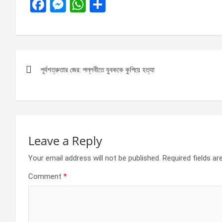
F
M
W
S
a
es
h
h
ce
se
at
ar
b
n
s
e
Post
o
g
A
পূর্বশত্রুতার জের: পল্লবীতে যুবককে কুপিয়ে হত্যা
navigation
o
er
p
k
p
Leave a Reply
Your email address will not be published.
Required fields a
Comment
*