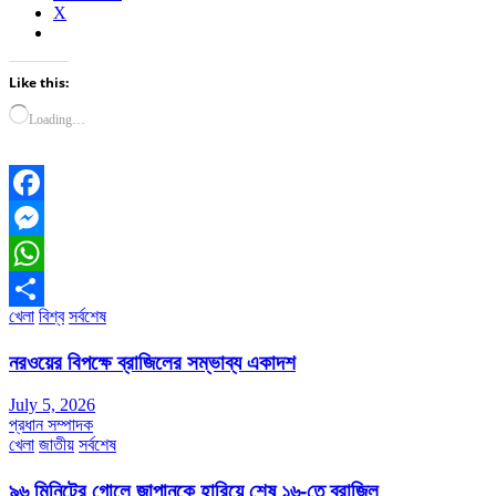
X
Like this:
Loading…
Facebook
Messenger
WhatsApp
খেলা
বিশ্ব
সর্বশেষ
Share
নরওয়ের বিপক্ষে ব্রাজিলের সম্ভাব্য একাদশ
July 5, 2026
প্রধান সম্পাদক
খেলা
জাতীয়
সর্বশেষ
৯৬ মিনিটের গোলে জাপানকে হারিয়ে শেষ ১৬-তে ব্রাজিল