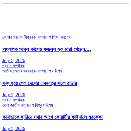
৩৮ মা ভবন (তৃতীয় তলা) বীর মুক্তিযোদ্ধা কুতুবউদ্দিন রোড, সেক্টর #৮ আব্দুল্লাহপুর
উত্তরা পূর্ব, ঢাকা-১২৩০।
অফিস ফোন নম্বরঃ ০২-৪৪৮৯১০১৮, মোবাঃ০১৯৭০৫৭২৯৩৪, ০১৭১৩৩৯৪৭৯৯
ইমেইলঃ channel7bd@gmail.com, অফিসঃ ০২-৪৪৮৯১০১৮
জেলার খবর
জাতীয়
ঢাকা
বাংলাদেশ
শিক্ষা
সর্বশেষ
অধ্যাপক আবুল কাসেম ফজলুল হক মারা গেছেন….
July 5, 2026
প্রধান সম্পাদক
জাতীয়
জেলার খবর
ঢাকা
বাংলাদেশ
সর্বশেষ
বন্ধ হয়ে গেল দেশের একমাত্র সচল রাডার
July 5, 2026
প্রধান সম্পাদক
খেলা
জাতীয়
বাংলাদেশ
বিশ্ব
সর্বশেষ
কানাডাকে হারিয়ে সবার আগে কোয়ার্টার ফাইনালে মরক্কো
July 5, 2026