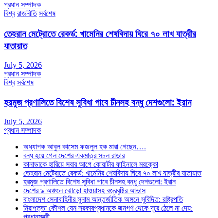
প্রধান সম্পাদক
বিশ্ব
রাজনীতি
সর্বশেষ
তেহরান মেট্রোতে রেকর্ড: খামেনির শেষবিদায় ঘিরে ৭০ লাখ যাত্রীর
যাতায়াত
July 5, 2026
প্রধান সম্পাদক
বিশ্ব
সর্বশেষ
হরমুজ প্রণালিতে বিশেষ সুবিধা পাবে চীনসহ বন্ধু দেশগুলো: ইরান
July 5, 2026
প্রধান সম্পাদক
অধ্যাপক আবুল কাসেম ফজলুল হক মারা গেছেন….
বন্ধ হয়ে গেল দেশের একমাত্র সচল রাডার
কানাডাকে হারিয়ে সবার আগে কোয়ার্টার ফাইনালে মরক্কো
তেহরান মেট্রোতে রেকর্ড: খামেনির শেষবিদায় ঘিরে ৭০ লাখ যাত্রীর যাতায়াত
হরমুজ প্রণালিতে বিশেষ সুবিধা পাবে চীনসহ বন্ধু দেশগুলো: ইরান
দেশের ৯ অঞ্চলে ঝোড়ো হাওয়াসহ বজ্রবৃষ্টির আভাস
বাংলাদেশ সেনাবাহিনীর সুনাম আন্তর্জাতিক অঙ্গনে সুবিদিত: রাষ্ট্রপতি
নিরাপত্তা কৌশল যেন সরকারপ্রধানকে জনগণ থেকে দূরে ঠেলে না দেয়:
প্রধানমন্ত্রী