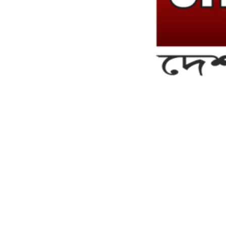
সম্পাদক ও ব্যবস্থাপনা পরিচালকঃ এস.এম.এ মনসুর মাসুদ
সম্পাদক ও প্রকাশকঃ কামরুননাহার
ব্যবস্থাপনা সম্পাদকঃ মোঃ আবু নাছের ইকবাল চৌধুরী
ডেপুটি এডিটরঃ মোঃ মোস্তাফিজুর রহমান খান
জয়েন্ট এডিটরঃ মোঃ রবিউল ইসলাম
সহকারী সম্পাদকঃ শাহ রাশিদুল ইসলাম রাসেল