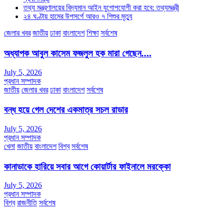
তথ্য মন্ত্রণালয়ের বিদ্যমান আইন যুগোপযোগী করা হবে: তথ্যমন্ত্রী
২৪ ঘণ্টায় হামের উপসর্গে আরও ৭ শিশুর মৃত্যু
জেলার খবর
জাতীয়
ঢাকা
বাংলাদেশ
শিক্ষা
সর্বশেষ
অধ্যাপক আবুল কাসেম ফজলুল হক মারা গেছেন….
July 5, 2026
প্রধান সম্পাদক
জাতীয়
জেলার খবর
ঢাকা
বাংলাদেশ
সর্বশেষ
বন্ধ হয়ে গেল দেশের একমাত্র সচল রাডার
July 5, 2026
প্রধান সম্পাদক
খেলা
জাতীয়
বাংলাদেশ
বিশ্ব
সর্বশেষ
কানাডাকে হারিয়ে সবার আগে কোয়ার্টার ফাইনালে মরক্কো
July 5, 2026
প্রধান সম্পাদক
বিশ্ব
রাজনীতি
সর্বশেষ