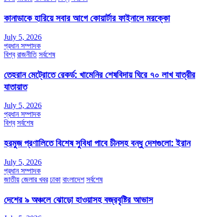
কানাডাকে হারিয়ে সবার আগে কোয়ার্টার ফাইনালে মরক্কো
July 5, 2026
প্রধান সম্পাদক
বিশ্ব
রাজনীতি
সর্বশেষ
তেহরান মেট্রোতে রেকর্ড: খামেনির শেষবিদায় ঘিরে ৭০ লাখ যাত্রীর
যাতায়াত
July 5, 2026
প্রধান সম্পাদক
বিশ্ব
সর্বশেষ
হরমুজ প্রণালিতে বিশেষ সুবিধা পাবে চীনসহ বন্ধু দেশগুলো: ইরান
July 5, 2026
প্রধান সম্পাদক
জাতীয়
জেলার খবর
ঢাকা
বাংলাদেশ
সর্বশেষ
দেশের ৯ অঞ্চলে ঝোড়ো হাওয়াসহ বজ্রবৃষ্টির আভাস