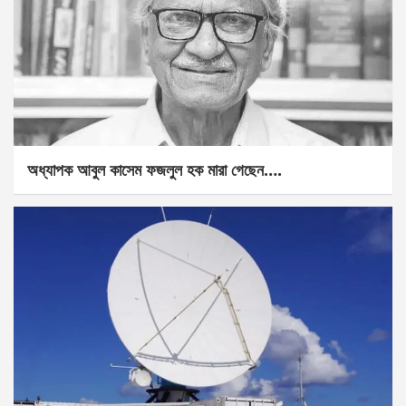
অধ্যাপক আবুল কাসেম ফজলুল হক মারা গেছেন….