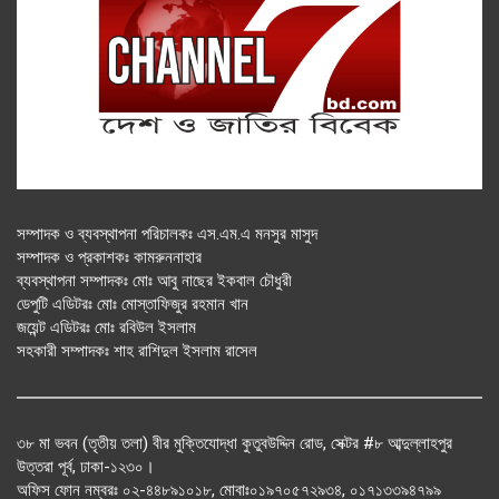
সম্পাদক ও ব্যবস্থাপনা পরিচালকঃ এস.এম.এ মনসুর মাসুদ
সম্পাদক ও প্রকাশকঃ কামরুননাহার
ব্যবস্থাপনা সম্পাদকঃ মোঃ আবু নাছের ইকবাল চৌধুরী
ডেপুটি এডিটরঃ মোঃ মোস্তাফিজুর রহমান খান
জয়েন্ট এডিটরঃ মোঃ রবিউল ইসলাম
সহকারী সম্পাদকঃ শাহ রাশিদুল ইসলাম রাসেল
৩৮ মা ভবন (তৃতীয় তলা) বীর মুক্তিযোদ্ধা কুতুবউদ্দিন রোড, সেক্টর #৮ আব্দুল্লাহপুর
উত্তরা পূর্ব, ঢাকা-১২৩০।
অফিস ফোন নম্বরঃ ০২-৪৪৮৯১০১৮, মোবাঃ০১৯৭০৫৭২৯৩৪, ০১৭১৩৩৯৪৭৯৯