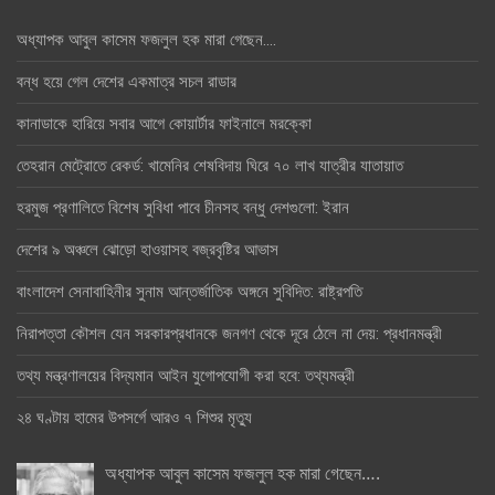
অধ্যাপক আবুল কাসেম ফজলুল হক মারা গেছেন….
বন্ধ হয়ে গেল দেশের একমাত্র সচল রাডার
কানাডাকে হারিয়ে সবার আগে কোয়ার্টার ফাইনালে মরক্কো
তেহরান মেট্রোতে রেকর্ড: খামেনির শেষবিদায় ঘিরে ৭০ লাখ যাত্রীর যাতায়াত
হরমুজ প্রণালিতে বিশেষ সুবিধা পাবে চীনসহ বন্ধু দেশগুলো: ইরান
দেশের ৯ অঞ্চলে ঝোড়ো হাওয়াসহ বজ্রবৃষ্টির আভাস
বাংলাদেশ সেনাবাহিনীর সুনাম আন্তর্জাতিক অঙ্গনে সুবিদিত: রাষ্ট্রপতি
নিরাপত্তা কৌশল যেন সরকারপ্রধানকে জনগণ থেকে দূরে ঠেলে না দেয়: প্রধানমন্ত্রী
তথ্য মন্ত্রণালয়ের বিদ্যমান আইন যুগোপযোগী করা হবে: তথ্যমন্ত্রী
২৪ ঘণ্টায় হামের উপসর্গে আরও ৭ শিশুর মৃত্যু
অধ্যাপক আবুল কাসেম ফজলুল হক মারা গেছেন….