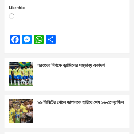
Like this:
Loading…
F
M
W
S
a
es
h
h
ce
se
at
ar
নরওয়ের বিপক্ষে ব্রাজিলের সম্ভাব্য একাদশ
b
n
s
e
o
g
A
o
er
p
k
p
৯৬ মিনিটের গোলে জাপানকে হারিয়ে শেষ ১৬-তে ব্রাজিল