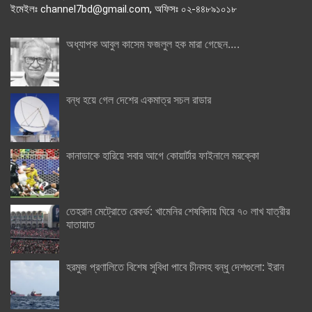
ইমেইলঃ channel7bd@gmail.com, অফিসঃ ০২-৪৪৮৯১০১৮
অধ্যাপক আবুল কাসেম ফজলুল হক মারা গেছেন….
বন্ধ হয়ে গেল দেশের একমাত্র সচল রাডার
কানাডাকে হারিয়ে সবার আগে কোয়ার্টার ফাইনালে মরক্কো
তেহরান মেট্রোতে রেকর্ড: খামেনির শেষবিদায় ঘিরে ৭০ লাখ যাত্রীর
যাতায়াত
হরমুজ প্রণালিতে বিশেষ সুবিধা পাবে চীনসহ বন্ধু দেশগুলো: ইরান