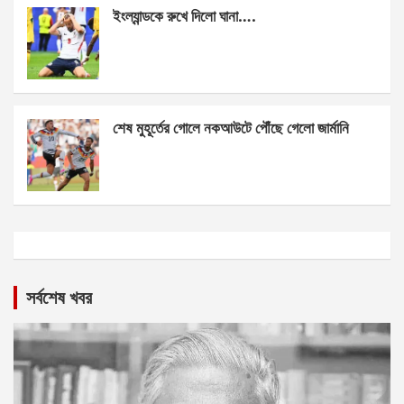
ইংল্যান্ডকে রুখে দিলো ঘানা….
শেষ মুহূর্তের গোলে নকআউটে পৌঁছে গেলো জার্মানি
সর্বশেষ খবর