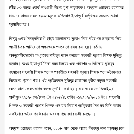
টঙ্গীর ৫৩ নম্বর ওয়ার্ড আওয়ামী লীগের যুগ্ম আহ্বায়ক। অধ্যক্ষ ওয়াদুদুর রহমানের
বিরুদ্ধে তাদের সকল ষড়যন্ত্রমূলক অভিযোগ ইতোপূর্বে কর্তৃপক্ষের তদন্তে মিথ্যা
প্রমাণিত হয়।
কিন্তু এবার বৈষম্যবিরোধী ছাত্র আন্দোলনের সুযোগ নিয়ে বহিরাগত ছাত্রদের দিয়ে
অযৌক্তিক অভিযোগে অধ্যক্ষকে পদত্যাগে বাধ্য করা হয়। বর্তমানে
অননুমোদীতভাবেই অধ্যক্ষের দায়িত্ব পালন করছেন সহকারী প্রধান শিক্ষক মুজিবুর
রহমান। অথচ ইতোপূর্বে শিক্ষা মন্ত্রণালয়ের এক পরিদর্শন ও নিরীক্ষায় মুজিবুর
রহমানের সহকারী শিক্ষক পদে ও পরবর্তীতে সহকারী প্রধান শিক্ষক পদে অবৈধভাবে
নিয়োগের প্রমাণ পায়। ওই প্রতিবেদনে মুজিবুর রহমানের গৃহীত সমুদয় সরকারি
বেতন ভাতা ফেরতযোগ্য বলেও সুপারিশ করা হয়। যার স্মারক নং-ডিআইএ/
গাজীপুর/২২১২-এস/ঢাকা ঃ ২৪৯৪/৪, তারিখ -১৯/০২/২০১৩ ইং। সহকারী
শিক্ষক ও সহকারী প্রধান শিক্ষক পদে যার নিয়োগ প্রক্রিয়াই বৈধ নয় তিনি আবার
একইভাবে অবৈধ প্রক্রিয়ায় অধ্যক্ষ পদে বসার চেষ্টা করছেন।
অধ্যক্ষ ওয়াদুদুর রহমান বলেন, ২০০৮ সাল থেকে আমার বিরুদ্ধে নানা ষড়যন্ত্র চলে