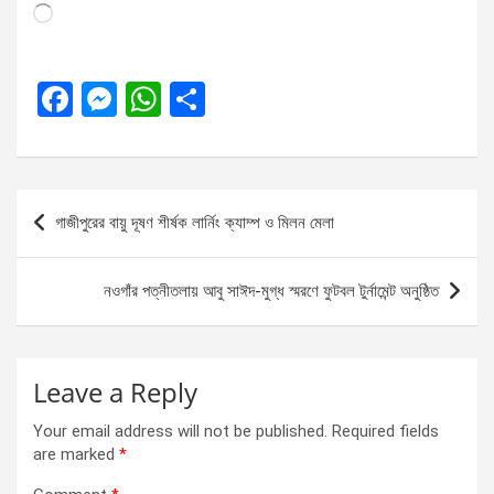
Loading…
F
M
W
S
a
es
h
h
ce
se
at
ar
b
n
s
e
Post
গাজীপুরের বায়ু দূষণ শীর্ষক লার্নিং ক্যাম্প ও মিলন মেলা
o
g
A
navigation
o
er
p
নওগাঁর পত্নীতলায় আবু সাঈদ-মুগ্ধ স্মরণে ফুটবল টুর্নামেন্ট অনুষ্ঠিত
k
p
Leave a Reply
Your email address will not be published.
Required fields
are marked
*