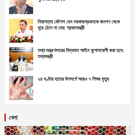
নিরাপত্তা কৌশল যেন সরকারপ্রধানকে জনগণ থেকে
দূরে ঠেলে না দেয়: প্রধানমন্ত্রী
তথ্য মন্ত্রণালয়ের বিদ্যমান আইন যুগোপযোগী করা হবে:
তথ্যমন্ত্রী
২৪ ঘণ্টায় হামের উপসর্গে আরও ৭ শিশুর মৃত্যু
খেলা