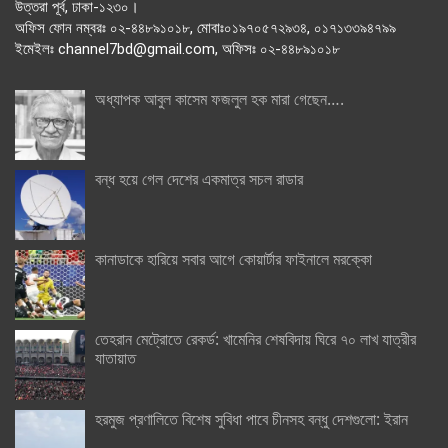
উত্তরা পূর্ব, ঢাকা-১২৩০।
অফিস ফোন নম্বরঃ ০২-৪৪৮৯১০১৮, মোবাঃ০১৯৭০৫৭২৯৩৪, ০১৭১৩৩৯৪৭৯৯
ইমেইলঃ channel7bd@gmail.com, অফিসঃ ০২-৪৪৮৯১০১৮
অধ্যাপক আবুল কাসেম ফজলুল হক মারা গেছেন….
বন্ধ হয়ে গেল দেশের একমাত্র সচল রাডার
কানাডাকে হারিয়ে সবার আগে কোয়ার্টার ফাইনালে মরক্কো
তেহরান মেট্রোতে রেকর্ড: খামেনির শেষবিদায় ঘিরে ৭০ লাখ যাত্রীর
যাতায়াত
হরমুজ প্রণালিতে বিশেষ সুবিধা পাবে চীনসহ বন্ধু দেশগুলো: ইরান