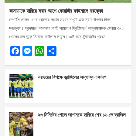
কানাডাকে হারিয়ে সবার আগে কোয়ার্টার ফাইনালে মরক্কো
স্পোর্টস ডেস্ক :শেষ ষোলোর প্রথম ম্যাচে দাপুটে এক ম্যাচ উপহার দিলো
মরক্কো। প্রথমার্ধে কানাডার দাপট সামলেও দ্বিতীয়ার্ধে আক্রমণাত্মক খেলায় ৩-০
গোলের জয় তুলে নিয়েছে আটলাস লায়ন্স। এই জয়ে টুর্নামেন্টের প্রথম…
F
M
W
S
a
es
h
h
ce
se
at
ar
নরওয়ের বিপক্ষে ব্রাজিলের সম্ভাব্য একাদশ
b
n
s
e
o
g
A
o
er
p
k
p
৯৬ মিনিটের গোলে জাপানকে হারিয়ে শেষ ১৬-তে ব্রাজিল