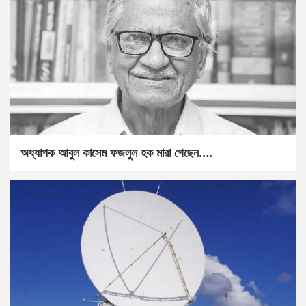
অধ্যাপক আবুল কাসেম ফজলুল হক মারা গেছেন….