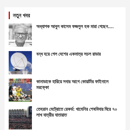
নতুন খবর
অধ্যাপক আবুল কাসেম ফজলুল হক মারা গেছেন….
বন্ধ হয়ে গেল দেশের একমাত্র সচল রাডার
কানাডাকে হারিয়ে সবার আগে কোয়ার্টার ফাইনালে
মরক্কো
তেহরান মেট্রোতে রেকর্ড: খামেনির শেষবিদায় ঘিরে ৭০
লাখ যাত্রীর যাতায়াত