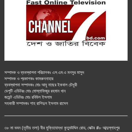
সম্পাদক ও ব্যবস্থাপনা পরিচালকঃ এস.এম.এ মনসুর মাসুদ
সম্পাদক ও প্রকাশকঃ কামরুননাহার
ব্যবস্থাপনা সম্পাদকঃ মোঃ আবু নাছের ইকবাল চৌধুরী
ডেপুটি এডিটরঃ মোঃ মোস্তাফিজুর রহমান খান
জয়েন্ট এডিটরঃ মোঃ রবিউল ইসলাম
সহকারী সম্পাদকঃ শাহ রাশিদুল ইসলাম রাসেল
৩৮ মা ভবন (তৃতীয় তলা) বীর মুক্তিযোদ্ধা কুতুবউদ্দিন রোড, সেক্টর #৮ আব্দুল্লাহপুর