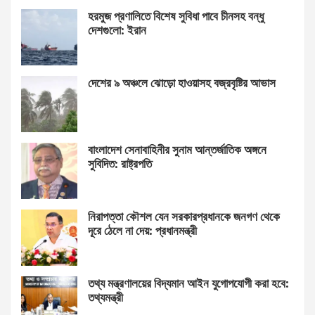
হরমুজ প্রণালিতে বিশেষ সুবিধা পাবে চীনসহ বন্ধু
দেশগুলো: ইরান
দেশের ৯ অঞ্চলে ঝোড়ো হাওয়াসহ বজ্রবৃষ্টির আভাস
বাংলাদেশ সেনাবাহিনীর সুনাম আন্তর্জাতিক অঙ্গনে
সুবিদিত: রাষ্ট্রপতি
নিরাপত্তা কৌশল যেন সরকারপ্রধানকে জনগণ থেকে
দূরে ঠেলে না দেয়: প্রধানমন্ত্রী
তথ্য মন্ত্রণালয়ের বিদ্যমান আইন যুগোপযোগী করা হবে:
তথ্যমন্ত্রী