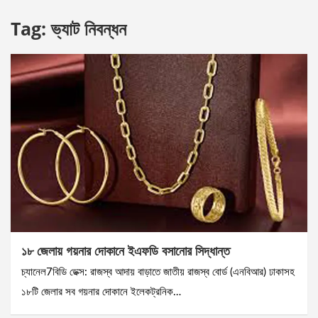
Tag:
ভ্যাট নিবন্ধন
১৮ জেলায় গয়নার দোকানে ইএফডি বসানোর সিদ্ধান্ত
চ্যানেল7বিডি ডেক্স: রাজস্ব আদায় বাড়াতে জাতীয় রাজস্ব বোর্ড (এনবিআর) ঢাকাসহ
১৮টি জেলার সব গয়নার দোকানে ইলেকট্রনিক…