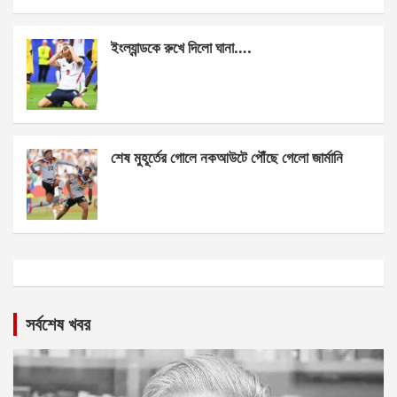
ইংল্যান্ডকে রুখে দিলো ঘানা….
শেষ মুহূর্তের গোলে নকআউটে পৌঁছে গেলো জার্মানি
সর্বশেষ খবর