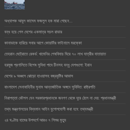
অধ্যাপক আবুল কাসেম ফজলুল হক মারা গেছেন….
বন্ধ হয়ে গেল দেশের একমাত্র সচল রাডার
কানাডাকে হারিয়ে সবার আগে কোয়ার্টার ফাইনালে মরক্কো
তেহরান মেট্রোতে রেকর্ড: খামেনির শেষবিদায় ঘিরে ৭০ লাখ যাত্রীর যাতায়াত
হরমুজ প্রণালিতে বিশেষ সুবিধা পাবে চীনসহ বন্ধু দেশগুলো: ইরান
দেশের ৯ অঞ্চলে ঝোড়ো হাওয়াসহ বজ্রবৃষ্টির আভাস
বাংলাদেশ সেনাবাহিনীর সুনাম আন্তর্জাতিক অঙ্গনে সুবিদিত: রাষ্ট্রপতি
নিরাপত্তা কৌশল যেন সরকারপ্রধানকে জনগণ থেকে দূরে ঠেলে না দেয়: প্রধানমন্ত্রী
তথ্য মন্ত্রণালয়ের বিদ্যমান আইন যুগোপযোগী করা হবে: তথ্যমন্ত্রী
২৪ ঘণ্টায় হামের উপসর্গে আরও ৭ শিশুর মৃত্যু