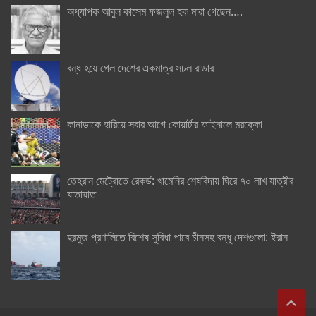
অধ্যাপক আবুল কাসেম ফজলুল হক মারা গেছেন….
বন্ধ হয়ে গেল দেশের একমাত্র সচল রাডার
কানাডাকে হারিয়ে সবার আগে কোয়ার্টার ফাইনালে মরক্কো
তেহরান মেট্রোতে রেকর্ড: খামেনির শেষবিদায় ঘিরে ৭০ লাখ যাত্রীর
যাতায়াত
হরমুজ প্রণালিতে বিশেষ সুবিধা পাবে চীনসহ বন্ধু দেশগুলো: ইরান