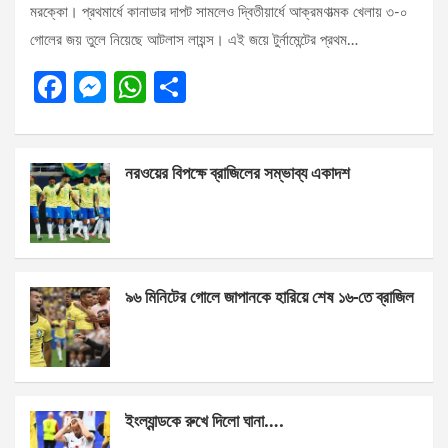
মরক্কো। প্রথমার্ধে কানাডার দাপট সামলেও দ্বিতীয়ার্ধে আক্রমণাত্মক খেলায় ৩-০
গোলের জয় তুলে নিয়েছে আটলাস লায়ন্স। এই জয়ে টুর্নামেন্টের প্রথম…
F
M
W
S
a
es
h
h
ce
se
at
ar
নরওয়ের বিপক্ষে ব্রাজিলের সম্ভাব্য একাদশ
b
n
s
e
o
g
A
o
er
p
k
p
৯৬ মিনিটের গোলে জাপানকে হারিয়ে শেষ ১৬-তে ব্রাজিল
ইংল্যান্ডকে রুখে দিলো ঘানা….