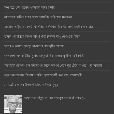
বন্ধ হয়ে গেল দেশের একমাত্র সচল রাডার
কানাডাকে হারিয়ে সবার আগে কোয়ার্টার ফাইনালে মরক্কো
তেহরান মেট্রোতে রেকর্ড: খামেনির শেষবিদায় ঘিরে ৭০ লাখ যাত্রীর যাতায়াত
হরমুজ প্রণালিতে বিশেষ সুবিধা পাবে চীনসহ বন্ধু দেশগুলো: ইরান
দেশের ৯ অঞ্চলে ঝোড়ো হাওয়াসহ বজ্রবৃষ্টির আভাস
বাংলাদেশ সেনাবাহিনীর সুনাম আন্তর্জাতিক অঙ্গনে সুবিদিত: রাষ্ট্রপতি
নিরাপত্তা কৌশল যেন সরকারপ্রধানকে জনগণ থেকে দূরে ঠেলে না দেয়: প্রধানমন্ত্রী
তথ্য মন্ত্রণালয়ের বিদ্যমান আইন যুগোপযোগী করা হবে: তথ্যমন্ত্রী
২৪ ঘণ্টায় হামের উপসর্গে আরও ৭ শিশুর মৃত্যু
অধ্যাপক আবুল কাসেম ফজলুল হক মারা গেছেন….