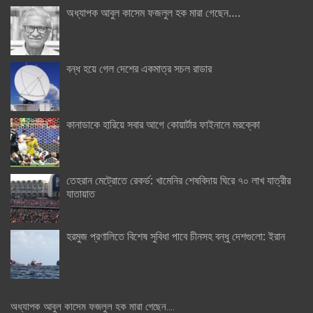
অধ্যাপক আবুল কাসেম ফজলুল হক মারা গেছেন….
বন্ধ হয়ে গেল দেশের একমাত্র সচল রাডার
কানাডাকে হারিয়ে সবার আগে কোয়ার্টার ফাইনালে মরক্কো
তেহরান মেট্রোতে রেকর্ড: খামেনির শেষবিদায় ঘিরে ৭০ লাখ যাত্রীর
যাতায়াত
হরমুজ প্রণালিতে বিশেষ সুবিধা পাবে চীনসহ বন্ধু দেশগুলো: ইরান
অধ্যাপক আবুল কাসেম ফজলুল হক মারা গেছেন….