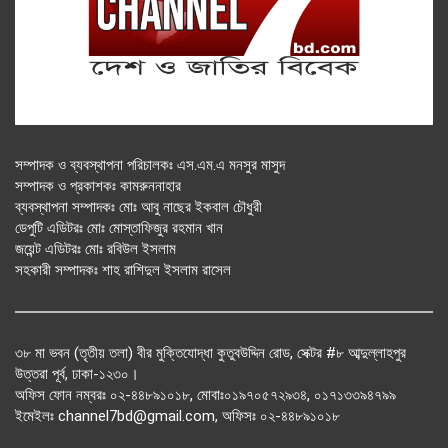
সম্পাদক ও ব্যবস্থাপনা পরিচালকঃ এস.এম.এ মনসুর মাসুদ
সম্পাদক ও প্রকাশকঃ কামরুননাহার
ব্যবস্থাপনা সম্পাদকঃ মোঃ আবু নাছের ইকবাল চৌধুরী
ডেপুটি এডিটরঃ মোঃ মোস্তাফিজুর রহমান খান
জয়েন্ট এডিটরঃ মোঃ রবিউল ইসলাম
সহকারী সম্পাদকঃ শাহ রাশিদুল ইসলাম রাসেল
৩৮ মা ভবন (তৃতীয় তলা) বীর মুক্তিযোদ্ধা কুতুবউদ্দিন রোড, সেক্টর #৮ আব্দুল্লাহপুর
উত্তরা পূর্ব, ঢাকা-১২৩০।
অফিস ফোন নম্বরঃ ০২-৪৪৮৯১০১৮, মোবাঃ০১৯৭০৫৭২৯৩৪, ০১৭১৩৩৯৪৭৯৯
ইমেইলঃ channel7bd@gmail.com, অফিসঃ ০২-৪৪৮৯১০১৮