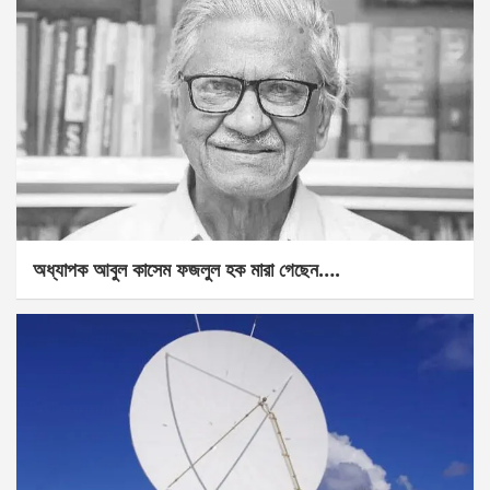
অধ্যাপক আবুল কাসেম ফজলুল হক মারা গেছেন….