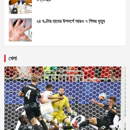
২৪ ঘণ্টায় হামের উপসর্গে আরও ৭ শিশুর মৃত্যু
খেলা