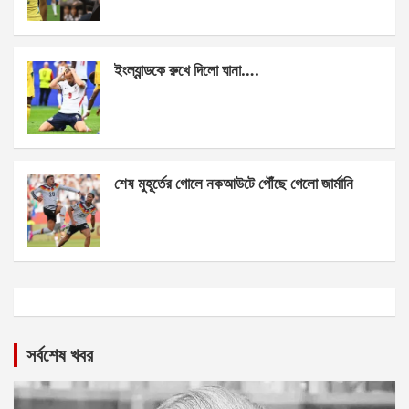
ইংল্যান্ডকে রুখে দিলো ঘানা….
শেষ মুহূর্তের গোলে নকআউটে পৌঁছে গেলো জার্মানি
সর্বশেষ খবর