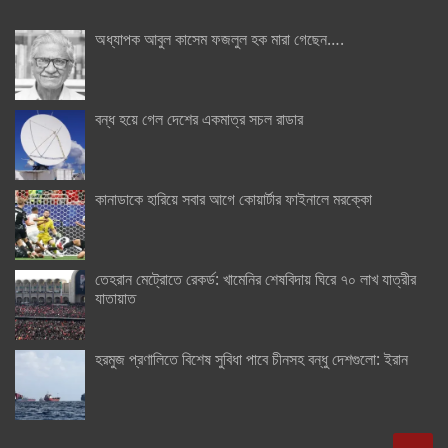
অধ্যাপক আবুল কাসেম ফজলুল হক মারা গেছেন….
বন্ধ হয়ে গেল দেশের একমাত্র সচল রাডার
কানাডাকে হারিয়ে সবার আগে কোয়ার্টার ফাইনালে মরক্কো
তেহরান মেট্রোতে রেকর্ড: খামেনির শেষবিদায় ঘিরে ৭০ লাখ যাত্রীর
যাতায়াত
হরমুজ প্রণালিতে বিশেষ সুবিধা পাবে চীনসহ বন্ধু দেশগুলো: ইরান