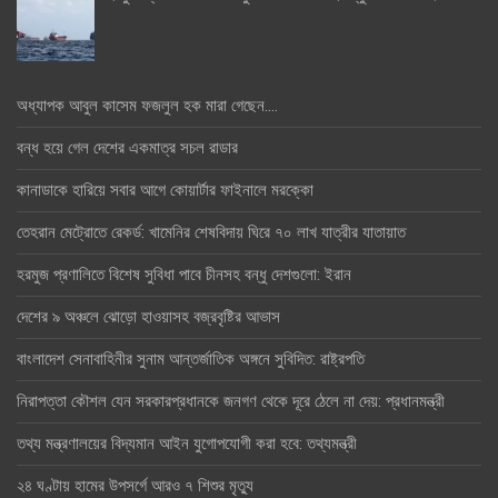
অধ্যাপক আবুল কাসেম ফজলুল হক মারা গেছেন….
বন্ধ হয়ে গেল দেশের একমাত্র সচল রাডার
কানাডাকে হারিয়ে সবার আগে কোয়ার্টার ফাইনালে মরক্কো
তেহরান মেট্রোতে রেকর্ড: খামেনির শেষবিদায় ঘিরে ৭০ লাখ যাত্রীর যাতায়াত
হরমুজ প্রণালিতে বিশেষ সুবিধা পাবে চীনসহ বন্ধু দেশগুলো: ইরান
দেশের ৯ অঞ্চলে ঝোড়ো হাওয়াসহ বজ্রবৃষ্টির আভাস
বাংলাদেশ সেনাবাহিনীর সুনাম আন্তর্জাতিক অঙ্গনে সুবিদিত: রাষ্ট্রপতি
নিরাপত্তা কৌশল যেন সরকারপ্রধানকে জনগণ থেকে দূরে ঠেলে না দেয়: প্রধানমন্ত্রী
তথ্য মন্ত্রণালয়ের বিদ্যমান আইন যুগোপযোগী করা হবে: তথ্যমন্ত্রী
২৪ ঘণ্টায় হামের উপসর্গে আরও ৭ শিশুর মৃত্যু