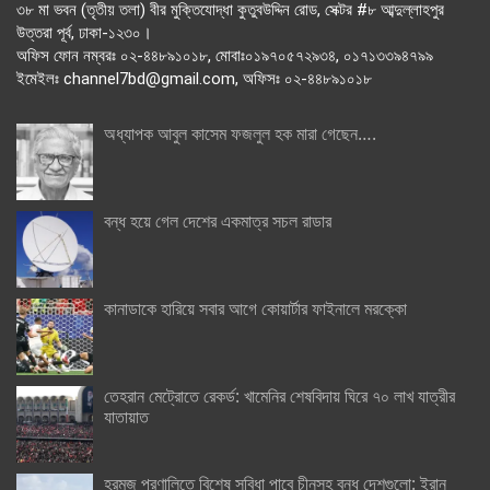
৩৮ মা ভবন (তৃতীয় তলা) বীর মুক্তিযোদ্ধা কুতুবউদ্দিন রোড, সেক্টর #৮ আব্দুল্লাহপুর
উত্তরা পূর্ব, ঢাকা-১২৩০।
অফিস ফোন নম্বরঃ ০২-৪৪৮৯১০১৮, মোবাঃ০১৯৭০৫৭২৯৩৪, ০১৭১৩৩৯৪৭৯৯
ইমেইলঃ channel7bd@gmail.com, অফিসঃ ০২-৪৪৮৯১০১৮
অধ্যাপক আবুল কাসেম ফজলুল হক মারা গেছেন….
বন্ধ হয়ে গেল দেশের একমাত্র সচল রাডার
কানাডাকে হারিয়ে সবার আগে কোয়ার্টার ফাইনালে মরক্কো
তেহরান মেট্রোতে রেকর্ড: খামেনির শেষবিদায় ঘিরে ৭০ লাখ যাত্রীর
যাতায়াত
হরমুজ প্রণালিতে বিশেষ সুবিধা পাবে চীনসহ বন্ধু দেশগুলো: ইরান