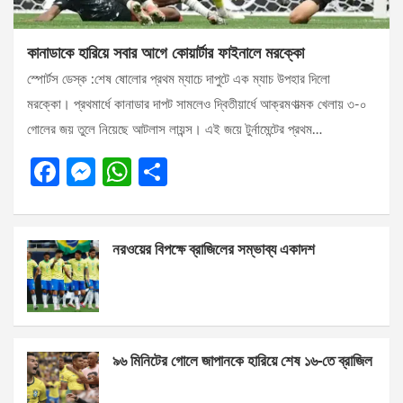
কানাডাকে হারিয়ে সবার আগে কোয়ার্টার ফাইনালে মরক্কো
স্পোর্টস ডেস্ক :শেষ ষোলোর প্রথম ম্যাচে দাপুটে এক ম্যাচ উপহার দিলো
মরক্কো। প্রথমার্ধে কানাডার দাপট সামলেও দ্বিতীয়ার্ধে আক্রমণাত্মক খেলায় ৩-০
গোলের জয় তুলে নিয়েছে আটলাস লায়ন্স। এই জয়ে টুর্নামেন্টের প্রথম…
F
M
W
S
a
es
h
h
ce
se
at
ar
নরওয়ের বিপক্ষে ব্রাজিলের সম্ভাব্য একাদশ
b
n
s
e
o
g
A
o
er
p
k
p
৯৬ মিনিটের গোলে জাপানকে হারিয়ে শেষ ১৬-তে ব্রাজিল