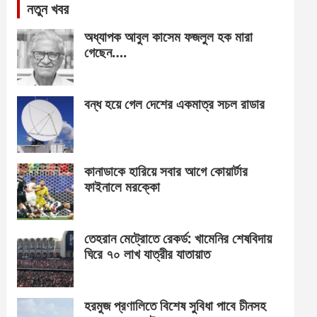
নতুন খবর
অধ্যাপক আবুল কাসেম ফজলুল হক মারা
গেছেন….
বন্ধ হয়ে গেল দেশের একমাত্র সচল রাডার
কানাডাকে হারিয়ে সবার আগে কোয়ার্টার
ফাইনালে মরক্কো
তেহরান মেট্রোতে রেকর্ড: খামেনির শেষবিদায়
ঘিরে ৭০ লাখ যাত্রীর যাতায়াত
হরমুজ প্রণালিতে বিশেষ সুবিধা পাবে চীনসহ