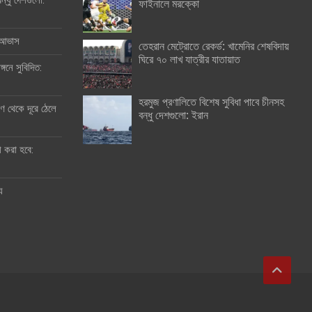
ন্ধু দেশগুলো:
ফাইনালে মরক্কো
র আভাস
তেহরান মেট্রোতে রেকর্ড: খামেনির শেষবিদায়
ঘিরে ৭০ লাখ যাত্রীর যাতায়াত
্গনে সুবিদিত:
হরমুজ প্রণালিতে বিশেষ সুবিধা পাবে চীনসহ
 থেকে দূরে ঠেলে
বন্ধু দেশগুলো: ইরান
ী করা হবে:
ু