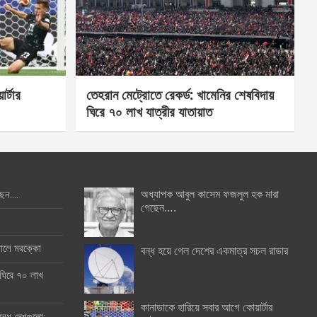
র্টার
তেহরান মেট্রোতে রেকর্ড: খামেনির শেষবিদায়
ঘিরে ৭০ লাখ যাত্রীর যাতায়াত
অধ্যাপক আবুল কাসেম ফজলুল হক মারা
ছেন….
গেছেন….
ইনালে মরক্কো
বন্ধ হয়ে গেল দেশের একমাত্র সচল রাডার
 ঘিরে ৭০ লাখ
কানাডাকে হারিয়ে সবার আগে কোয়ার্টার