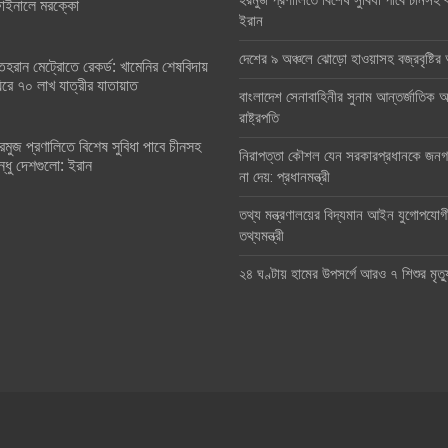
হরমুজ প্রণালিতে বিশেষ সুবিধা পাবে চীনসহ ব
াইনালে মরক্কো
ইরান
দেশের ৯ অঞ্চলে ঝোড়ো হাওয়াসহ বজ্রবৃষ্টি
েহরান মেট্রোতে রেকর্ড: খামেনির শেষবিদায়
িরে ৭০ লাখ যাত্রীর যাতায়াত
বাংলাদেশ সেনাবাহিনীর সুনাম আন্তর্জাতিক অঙ
রাষ্ট্রপতি
রমুজ প্রণালিতে বিশেষ সুবিধা পাবে চীনসহ
নিরাপত্তা কৌশল যেন সরকারপ্রধানকে জনগণ
ন্ধু দেশগুলো: ইরান
না দেয়: প্রধানমন্ত্রী
তথ্য মন্ত্রণালয়ের বিদ্যমান আইন যুগোপযোগ
তথ্যমন্ত্রী
২৪ ঘণ্টায় হামের উপসর্গে আরও ৭ শিশুর মৃত্য