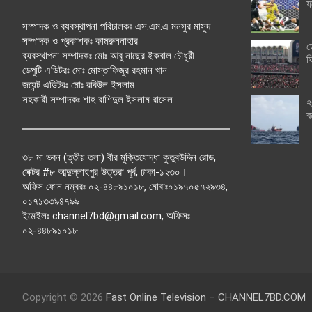
ফ
সম্পাদক ও ব্যবস্থাপনা পরিচালকঃ এস.এম.এ মনসুর মাসুদ
সম্পাদক ও প্রকাশকঃ কামরুননাহার
ত
ব্যবস্থাপনা সম্পাদকঃ মোঃ আবু নাছের ইকবাল চৌধুরী
ঘ
ডেপুটি এডিটরঃ মোঃ মোস্তাফিজুর রহমান খান
জয়েন্ট এডিটরঃ মোঃ রবিউল ইসলাম
সহকারী সম্পাদকঃ শাহ রাশিদুল ইসলাম রাসেল
হ
ব
৩৮ মা ভবন (তৃতীয় তলা) বীর মুক্তিযোদ্ধা কুতুবউদ্দিন রোড,
সেক্টর #৮ আব্দুল্লাহপুর উত্তরা পূর্ব, ঢাকা-১২৩০।
অফিস ফোন নম্বরঃ ০২-৪৪৮৯১০১৮, মোবাঃ০১৯৭০৫৭২৯৩৪,
০১৭১৩৩৯৪৭৯৯
ইমেইলঃ channel7bd@gmail.com, অফিসঃ
০২-৪৪৮৯১০১৮
Copyright © 2026
Fast Online Television – CHANNEL7BD.COM