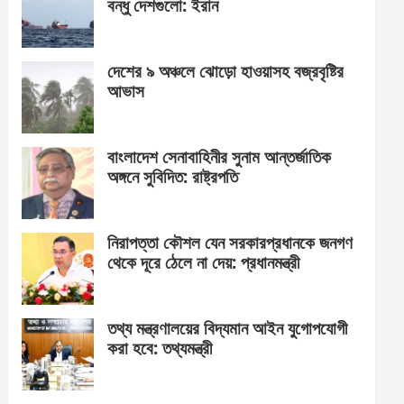
বন্ধু দেশগুলো: ইরান
দেশের ৯ অঞ্চলে ঝোড়ো হাওয়াসহ বজ্রবৃষ্টির
আভাস
বাংলাদেশ সেনাবাহিনীর সুনাম আন্তর্জাতিক
অঙ্গনে সুবিদিত: রাষ্ট্রপতি
নিরাপত্তা কৌশল যেন সরকারপ্রধানকে জনগণ
থেকে দূরে ঠেলে না দেয়: প্রধানমন্ত্রী
তথ্য মন্ত্রণালয়ের বিদ্যমান আইন যুগোপযোগী
করা হবে: তথ্যমন্ত্রী