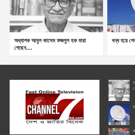
অধ্যাপক আবুল কাসেম ফজলুল হক মারা
বন্ধ হয়ে গ
গেছেন….
অ
গ
ব
ক