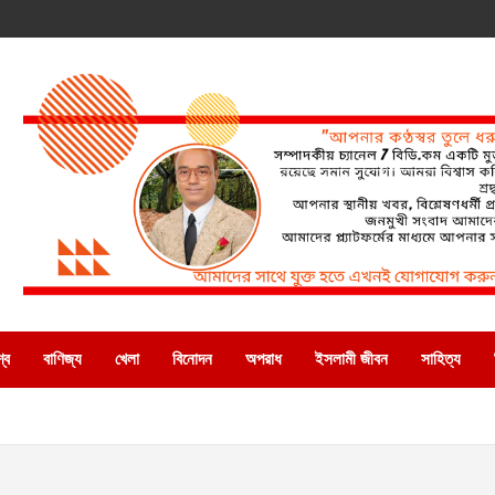
্ব
বাণিজ্য
খেলা
বিনোদন
অপরাধ
ইসলামী জীবন
সাহিত্য