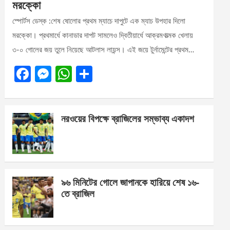
মরক্কো
স্পোর্টস ডেস্ক :শেষ ষোলোর প্রথম ম্যাচে দাপুটে এক ম্যাচ উপহার দিলো
মরক্কো। প্রথমার্ধে কানাডার দাপট সামলেও দ্বিতীয়ার্ধে আক্রমণাত্মক খেলায়
৩-০ গোলের জয় তুলে নিয়েছে আটলাস লায়ন্স। এই জয়ে টুর্নামেন্টের প্রথম…
F
M
W
S
a
es
h
h
ce
se
at
ar
নরওয়ের বিপক্ষে ব্রাজিলের সম্ভাব্য একাদশ
b
n
s
e
o
g
A
o
er
p
k
p
৯৬ মিনিটের গোলে জাপানকে হারিয়ে শেষ ১৬-
তে ব্রাজিল