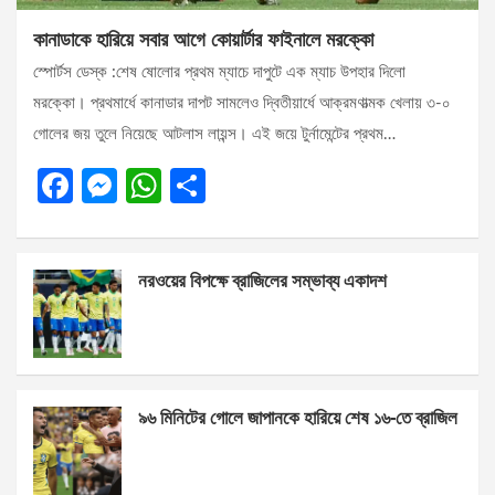
কানাডাকে হারিয়ে সবার আগে কোয়ার্টার ফাইনালে মরক্কো
স্পোর্টস ডেস্ক :শেষ ষোলোর প্রথম ম্যাচে দাপুটে এক ম্যাচ উপহার দিলো
মরক্কো। প্রথমার্ধে কানাডার দাপট সামলেও দ্বিতীয়ার্ধে আক্রমণাত্মক খেলায় ৩-০
গোলের জয় তুলে নিয়েছে আটলাস লায়ন্স। এই জয়ে টুর্নামেন্টের প্রথম…
F
M
W
S
a
es
h
h
ce
se
at
ar
নরওয়ের বিপক্ষে ব্রাজিলের সম্ভাব্য একাদশ
b
n
s
e
o
g
A
o
er
p
k
p
৯৬ মিনিটের গোলে জাপানকে হারিয়ে শেষ ১৬-তে ব্রাজিল