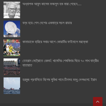
অধ্যাপক আবুল কাসেম ফজলুল হক মারা গেছেন….
বন্ধ হয়ে গেল দেশের একমাত্র সচল রাডার
কানাডাকে হারিয়ে সবার আগে কোয়ার্টার ফাইনালে মরক্কো
তেহরান মেট্রোতে রেকর্ড: খামেনির শেষবিদায় ঘিরে ৭০ লাখ যাত্রীর
যাতায়াত
হরমুজ প্রণালিতে বিশেষ সুবিধা পাবে চীনসহ বন্ধু দেশগুলো: ইরান