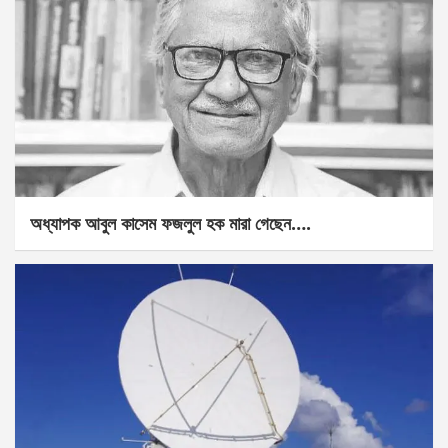
অধ্যাপক আবুল কাসেম ফজলুল হক মারা গেছেন….