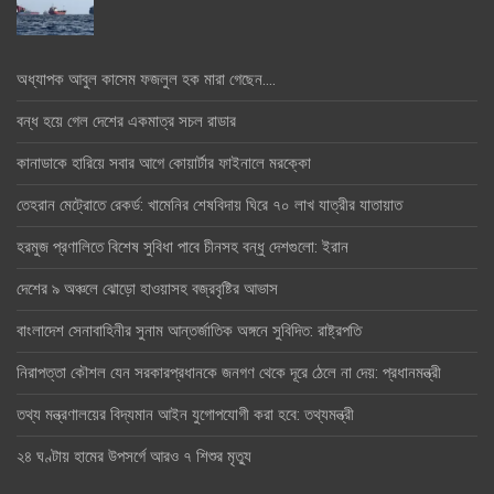
অধ্যাপক আবুল কাসেম ফজলুল হক মারা গেছেন….
বন্ধ হয়ে গেল দেশের একমাত্র সচল রাডার
কানাডাকে হারিয়ে সবার আগে কোয়ার্টার ফাইনালে মরক্কো
তেহরান মেট্রোতে রেকর্ড: খামেনির শেষবিদায় ঘিরে ৭০ লাখ যাত্রীর যাতায়াত
হরমুজ প্রণালিতে বিশেষ সুবিধা পাবে চীনসহ বন্ধু দেশগুলো: ইরান
দেশের ৯ অঞ্চলে ঝোড়ো হাওয়াসহ বজ্রবৃষ্টির আভাস
বাংলাদেশ সেনাবাহিনীর সুনাম আন্তর্জাতিক অঙ্গনে সুবিদিত: রাষ্ট্রপতি
নিরাপত্তা কৌশল যেন সরকারপ্রধানকে জনগণ থেকে দূরে ঠেলে না দেয়: প্রধানমন্ত্রী
তথ্য মন্ত্রণালয়ের বিদ্যমান আইন যুগোপযোগী করা হবে: তথ্যমন্ত্রী
২৪ ঘণ্টায় হামের উপসর্গে আরও ৭ শিশুর মৃত্যু