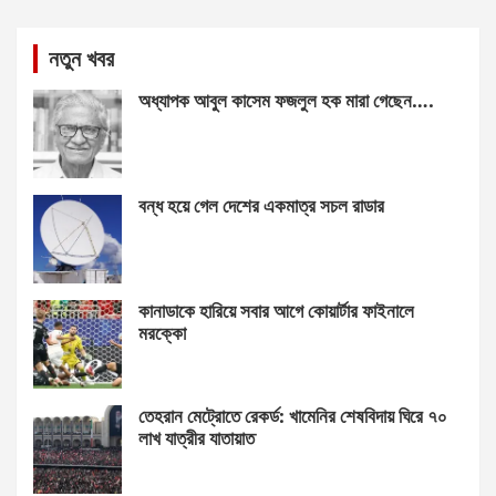
নতুন খবর
অধ্যাপক আবুল কাসেম ফজলুল হক মারা গেছেন….
বন্ধ হয়ে গেল দেশের একমাত্র সচল রাডার
কানাডাকে হারিয়ে সবার আগে কোয়ার্টার ফাইনালে
মরক্কো
তেহরান মেট্রোতে রেকর্ড: খামেনির শেষবিদায় ঘিরে ৭০
লাখ যাত্রীর যাতায়াত