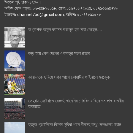
উত্তরা পূর্ব, ঢাকা-১২৩০।
অফিস ফোন নম্বরঃ ০২-৪৪৮৯১০১৮, মোবাঃ০১৯৭০৫৭২৯৩৪, ০১৭১৩৩৯৪৭৯৯
ইমেইলঃ channel7bd@gmail.com, অফিসঃ ০২-৪৪৮৯১০১৮
অধ্যাপক আবুল কাসেম ফজলুল হক মারা গেছেন….
বন্ধ হয়ে গেল দেশের একমাত্র সচল রাডার
কানাডাকে হারিয়ে সবার আগে কোয়ার্টার ফাইনালে মরক্কো
তেহরান মেট্রোতে রেকর্ড: খামেনির শেষবিদায় ঘিরে ৭০ লাখ যাত্রীর
যাতায়াত
হরমুজ প্রণালিতে বিশেষ সুবিধা পাবে চীনসহ বন্ধু দেশগুলো: ইরান