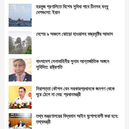
হরমুজ প্রণালিতে বিশেষ সুবিধা পাবে চীনসহ বন্ধু
দেশগুলো: ইরান
দেশের ৯ অঞ্চলে ঝোড়ো হাওয়াসহ বজ্রবৃষ্টির আভাস
বাংলাদেশ সেনাবাহিনীর সুনাম আন্তর্জাতিক অঙ্গনে
সুবিদিত: রাষ্ট্রপতি
নিরাপত্তা কৌশল যেন সরকারপ্রধানকে জনগণ থেকে
দূরে ঠেলে না দেয়: প্রধানমন্ত্রী
তথ্য মন্ত্রণালয়ের বিদ্যমান আইন যুগোপযোগী করা হবে:
তথ্যমন্ত্রী