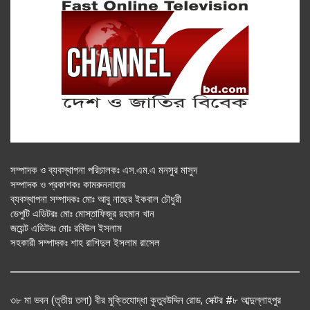
সম্পাদক ও ব্যবস্থাপনা পরিচালকঃ এস.এম.এ মনসুর মাসুদ
সম্পাদক ও প্রকাশকঃ কামরুননাহার
ব্যবস্থাপনা সম্পাদকঃ মোঃ আবু নাছের ইকবাল চৌধুরী
ডেপুটি এডিটরঃ মোঃ মোস্তাফিজুর রহমান খান
জয়েন্ট এডিটরঃ মোঃ রবিউল ইসলাম
সহকারী সম্পাদকঃ শাহ রাশিদুল ইসলাম রাসেল
৩৮ মা ভবন (তৃতীয় তলা) বীর মুক্তিযোদ্ধা কুতুবউদ্দিন রোড, সেক্টর #৮ আব্দুল্লাহপুর