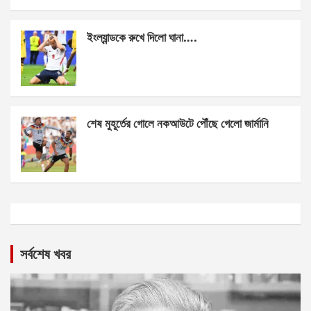
ইংল্যান্ডকে রুখে দিলো ঘানা….
শেষ মুহূর্তের গোলে নকআউটে পৌঁছে গেলো জার্মানি
সর্বশেষ খবর