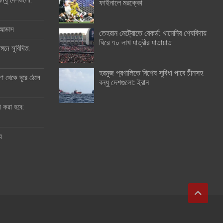
ন্ধু দেশগুলো:
ফাইনালে মরক্কো
র আভাস
তেহরান মেট্রোতে রেকর্ড: খামেনির শেষবিদায়
ঘিরে ৭০ লাখ যাত্রীর যাতায়াত
্গনে সুবিদিত:
হরমুজ প্রণালিতে বিশেষ সুবিধা পাবে চীনসহ
 থেকে দূরে ঠেলে
বন্ধু দেশগুলো: ইরান
ী করা হবে:
ু