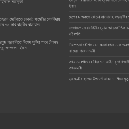
হরমুজ প্রণালিতে বিশেষ সুবিধা পাবে চীনসহ ব
াইনালে মরক্কো
ইরান
দেশের ৯ অঞ্চলে ঝোড়ো হাওয়াসহ বজ্রবৃষ্টি
েহরান মেট্রোতে রেকর্ড: খামেনির শেষবিদায়
িরে ৭০ লাখ যাত্রীর যাতায়াত
বাংলাদেশ সেনাবাহিনীর সুনাম আন্তর্জাতিক অঙ
রাষ্ট্রপতি
রমুজ প্রণালিতে বিশেষ সুবিধা পাবে চীনসহ
নিরাপত্তা কৌশল যেন সরকারপ্রধানকে জনগণ
ন্ধু দেশগুলো: ইরান
না দেয়: প্রধানমন্ত্রী
তথ্য মন্ত্রণালয়ের বিদ্যমান আইন যুগোপযোগ
তথ্যমন্ত্রী
২৪ ঘণ্টায় হামের উপসর্গে আরও ৭ শিশুর মৃত্য