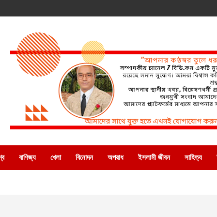
্ব
বাণিজ্য
খেলা
বিনোদন
অপরাধ
ইসলামী জীবন
সাহিত্য