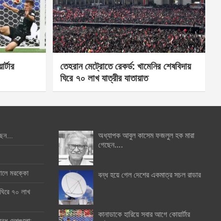
র্টার
তেহরান মেট্রোতে রেকর্ড: খামেনির শেষবিদায়
ঘিরে ৭০ লাখ যাত্রীর যাতায়াত
অধ্যাপক আবুল কাসেম ফজলুল হক মারা
ছেন….
গেছেন….
ইনালে মরক্কো
বন্ধ হয়ে গেল দেশের একমাত্র সচল রাডার
 ঘিরে ৭০ লাখ
কানাডাকে হারিয়ে সবার আগে কোয়ার্টার