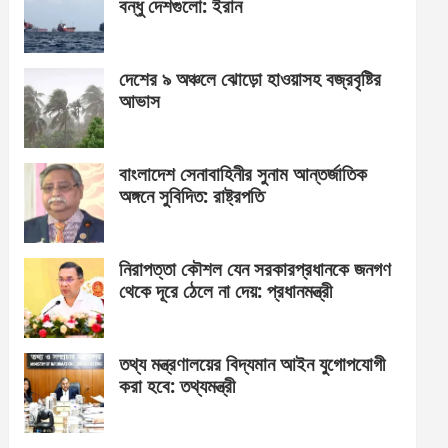
বন্ধু দেশগুলো: ইরান
দেশের ৯ অঞ্চলে ঝোড়ো হাওয়াসহ বজ্রবৃষ্টির
আভাস
বাংলাদেশ সেনাবাহিনীর সুনাম আন্তর্জাতিক
অঙ্গনে সুবিদিত: রাষ্ট্রপতি
নিরাপত্তা কৌশল যেন সরকারপ্রধানকে জনগণ
থেকে দূরে ঠেলে না দেয়: প্রধানমন্ত্রী
তথ্য মন্ত্রণালয়ের বিদ্যমান আইন যুগোপযোগী
করা হবে: তথ্যমন্ত্রী