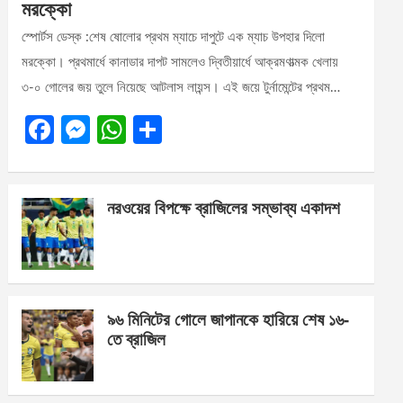
মরক্কো
স্পোর্টস ডেস্ক :শেষ ষোলোর প্রথম ম্যাচে দাপুটে এক ম্যাচ উপহার দিলো
মরক্কো। প্রথমার্ধে কানাডার দাপট সামলেও দ্বিতীয়ার্ধে আক্রমণাত্মক খেলায়
৩-০ গোলের জয় তুলে নিয়েছে আটলাস লায়ন্স। এই জয়ে টুর্নামেন্টের প্রথম…
F
M
W
S
a
es
h
h
ce
se
at
ar
নরওয়ের বিপক্ষে ব্রাজিলের সম্ভাব্য একাদশ
b
n
s
e
o
g
A
o
er
p
k
p
৯৬ মিনিটের গোলে জাপানকে হারিয়ে শেষ ১৬-
তে ব্রাজিল