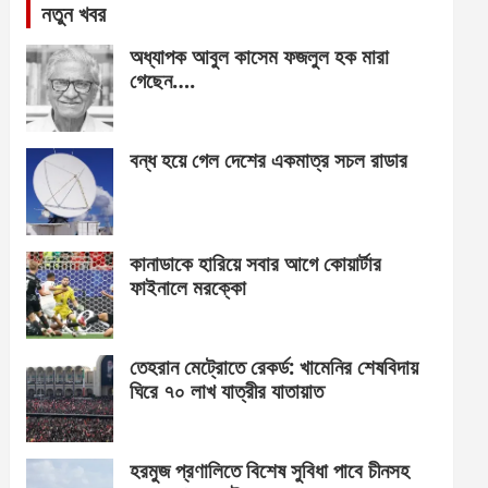
নতুন খবর
অধ্যাপক আবুল কাসেম ফজলুল হক মারা
গেছেন….
বন্ধ হয়ে গেল দেশের একমাত্র সচল রাডার
কানাডাকে হারিয়ে সবার আগে কোয়ার্টার
ফাইনালে মরক্কো
তেহরান মেট্রোতে রেকর্ড: খামেনির শেষবিদায়
ঘিরে ৭০ লাখ যাত্রীর যাতায়াত
হরমুজ প্রণালিতে বিশেষ সুবিধা পাবে চীনসহ