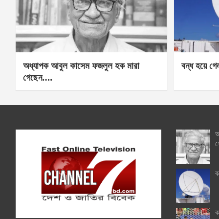
অধ্যাপক আবুল কাসেম ফজলুল হক মারা
বন্ধ হয়ে গ
গেছেন….
অ
গ
ব
ক