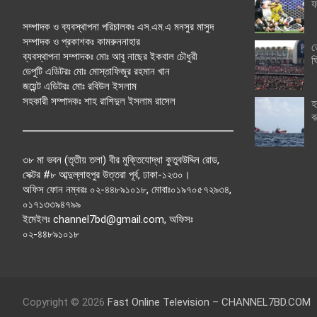
ফ
সম্পাদক ও ব্যবস্থাপনা পরিচালকঃ এস.এম.এ মনসুর মাসুদ
সম্পাদক ও প্রকাশকঃ কামরুননাহার
ত
ব্যবস্থাপনা সম্পাদকঃ মোঃ আবু নাছের ইকবাল চৌধুরী
ঘ
ডেপুটি এডিটরঃ মোঃ মোস্তাফিজুর রহমান খান
জয়েন্ট এডিটরঃ মোঃ রবিউল ইসলাম
সহকারী সম্পাদকঃ শাহ রাশিদুল ইসলাম রাসেল
হ
ব
৩৮ মা ভবন (তৃতীয় তলা) বীর মুক্তিযোদ্ধা কুতুবউদ্দিন রোড,
সেক্টর #৮ আব্দুল্লাহপুর উত্তরা পূর্ব, ঢাকা-১২৩০।
অফিস ফোন নম্বরঃ ০২-৪৪৮৯১০১৮, মোবাঃ০১৯৭০৫৭২৯৩৪,
০১৭১৩৩৯৪৭৯৯
ইমেইলঃ channel7bd@gmail.com, অফিসঃ
০২-৪৪৮৯১০১৮
Copyright © 2026
Fast Online Television – CHANNEL7BD.COM