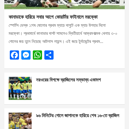
কানাডাকে হারিয়ে সবার আগে কোয়ার্টার ফাইনালে মরক্কো
স্পোর্টস ডেস্ক :শেষ ষোলোর প্রথম ম্যাচে দাপুটে এক ম্যাচ উপহার দিলো
মরক্কো। প্রথমার্ধে কানাডার দাপট সামলেও দ্বিতীয়ার্ধে আক্রমণাত্মক খেলায় ৩-০
গোলের জয় তুলে নিয়েছে আটলাস লায়ন্স। এই জয়ে টুর্নামেন্টের প্রথম…
F
M
W
S
a
es
h
h
ce
se
at
ar
নরওয়ের বিপক্ষে ব্রাজিলের সম্ভাব্য একাদশ
b
n
s
e
o
g
A
o
er
p
k
p
৯৬ মিনিটের গোলে জাপানকে হারিয়ে শেষ ১৬-তে ব্রাজিল