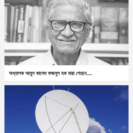
অধ্যাপক আবুল কাসেম ফজলুল হক মারা গেছেন….