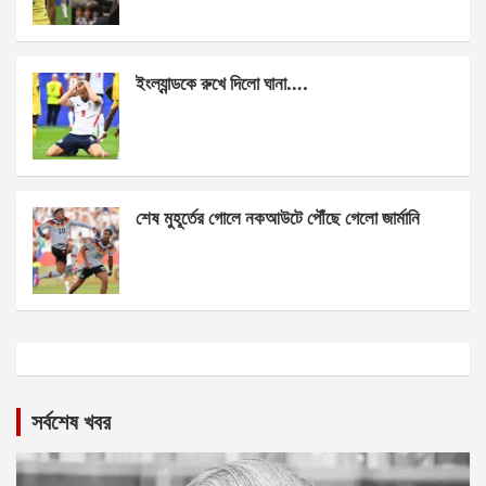
ইংল্যান্ডকে রুখে দিলো ঘানা….
শেষ মুহূর্তের গোলে নকআউটে পৌঁছে গেলো জার্মানি
সর্বশেষ খবর