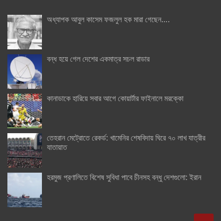
অধ্যাপক আবুল কাসেম ফজলুল হক মারা গেছেন….
বন্ধ হয়ে গেল দেশের একমাত্র সচল রাডার
কানাডাকে হারিয়ে সবার আগে কোয়ার্টার ফাইনালে মরক্কো
তেহরান মেট্রোতে রেকর্ড: খামেনির শেষবিদায় ঘিরে ৭০ লাখ যাত্রীর
যাতায়াত
হরমুজ প্রণালিতে বিশেষ সুবিধা পাবে চীনসহ বন্ধু দেশগুলো: ইরান