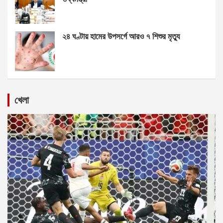
২৪ ঘণ্টায় হামের উপসর্গে আরও ৭ শিশুর মৃত্যু
খেলা