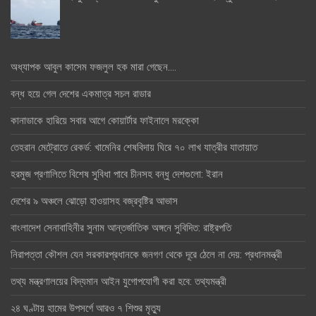
অধ্যাপক আবুল কাসেম ফজলুল হক মারা গেছেন….
বন্ধ হয়ে গেল দেশের একমাত্র সচল রাডার
কানাডাকে হারিয়ে সবার আগে কোয়ার্টার ফাইনালে মরক্কো
তেহরান মেট্রোতে রেকর্ড: খামেনির শেষবিদায় ঘিরে ৭০ লাখ যাত্রীর যাতায়াত
হরমুজ প্রণালিতে বিশেষ সুবিধা পাবে চীনসহ বন্ধু দেশগুলো: ইরান
দেশের ৯ অঞ্চলে ঝোড়ো হাওয়াসহ বজ্রবৃষ্টির আভাস
বাংলাদেশ সেনাবাহিনীর সুনাম আন্তর্জাতিক অঙ্গনে সুবিদিত: রাষ্ট্রপতি
নিরাপত্তা কৌশল যেন সরকারপ্রধানকে জনগণ থেকে দূরে ঠেলে না দেয়: প্রধানমন্ত্রী
তথ্য মন্ত্রণালয়ের বিদ্যমান আইন যুগোপযোগী করা হবে: তথ্যমন্ত্রী
২৪ ঘণ্টায় হামের উপসর্গে আরও ৭ শিশুর মৃত্যু