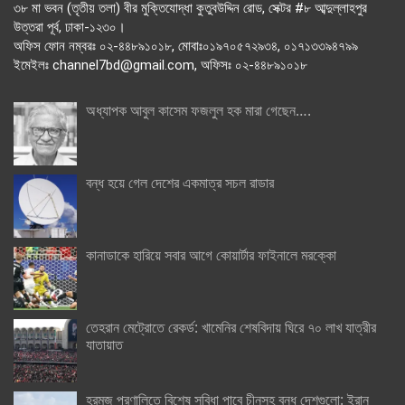
৩৮ মা ভবন (তৃতীয় তলা) বীর মুক্তিযোদ্ধা কুতুবউদ্দিন রোড, সেক্টর #৮ আব্দুল্লাহপুর
উত্তরা পূর্ব, ঢাকা-১২৩০।
অফিস ফোন নম্বরঃ ০২-৪৪৮৯১০১৮, মোবাঃ০১৯৭০৫৭২৯৩৪, ০১৭১৩৩৯৪৭৯৯
ইমেইলঃ channel7bd@gmail.com, অফিসঃ ০২-৪৪৮৯১০১৮
অধ্যাপক আবুল কাসেম ফজলুল হক মারা গেছেন….
বন্ধ হয়ে গেল দেশের একমাত্র সচল রাডার
কানাডাকে হারিয়ে সবার আগে কোয়ার্টার ফাইনালে মরক্কো
তেহরান মেট্রোতে রেকর্ড: খামেনির শেষবিদায় ঘিরে ৭০ লাখ যাত্রীর
যাতায়াত
হরমুজ প্রণালিতে বিশেষ সুবিধা পাবে চীনসহ বন্ধু দেশগুলো: ইরান