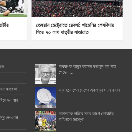
র্টার
তেহরান মেট্রোতে রেকর্ড: খামেনির শেষবিদায়
ঘিরে ৭০ লাখ যাত্রীর যাতায়াত
অধ্যাপক আবুল কাসেম ফজলুল হক মারা
ছেন….
গেছেন….
ইনালে মরক্কো
বন্ধ হয়ে গেল দেশের একমাত্র সচল রাডার
 ঘিরে ৭০ লাখ
কানাডাকে হারিয়ে সবার আগে কোয়ার্টার
ন্ধু দেশগুলো:
ফাইনালে মরক্কো