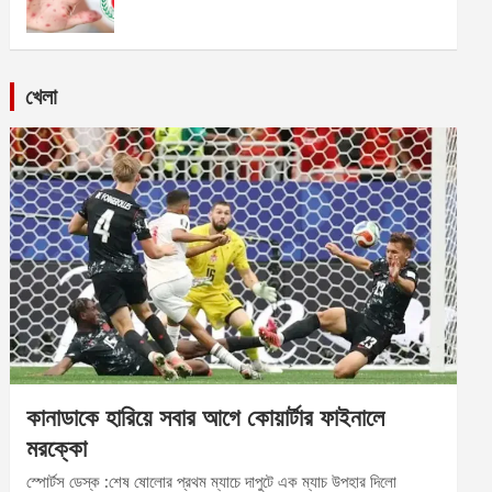
খেলা
কানাডাকে হারিয়ে সবার আগে কোয়ার্টার ফাইনালে
মরক্কো
স্পোর্টস ডেস্ক :শেষ ষোলোর প্রথম ম্যাচে দাপুটে এক ম্যাচ উপহার দিলো