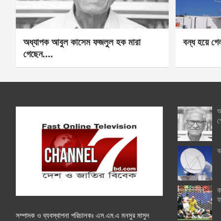
অধ্যাপক আবুল কাসেম ফজলুল হক মারা
বন্ধ হয়ে গ
গেছেন….
অ
গ
ব
ক
ফ
সম্পাদক ও ব্যবস্থাপনা পরিচালকঃ এস.এম.এ মনসুর মাসুদ