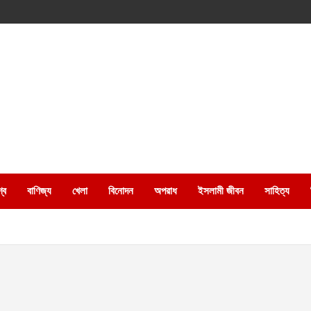
্ব
বাণিজ্য
খেলা
বিনোদন
অপরাধ
ইসলামী জীবন
সাহিত্য