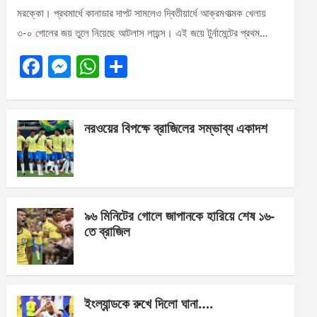
মরক্কো। প্রথমার্ধে কানাডার দাপট সামলেও দ্বিতীয়ার্ধে আক্রমণাত্মক খেলায়
৩-০ গোলের জয় তুলে নিয়েছে আটলাস লায়ন্স। এই জয়ে টুর্নামেন্টের প্রথম…
F
M
W
S
a
es
h
h
ce
se
at
ar
নরওয়ের বিপক্ষে ব্রাজিলের সম্ভাব্য একাদশ
b
n
s
e
o
g
A
o
er
p
k
p
৯৬ মিনিটের গোলে জাপানকে হারিয়ে শেষ ১৬-
তে ব্রাজিল
ইংল্যান্ডকে রুখে দিলো ঘানা….