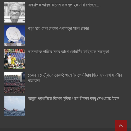
অধ্যাপক আবুল কাসেম ফজলুল হক মারা গেছেন….
বন্ধ হয়ে গেল দেশের একমাত্র সচল রাডার
কানাডাকে হারিয়ে সবার আগে কোয়ার্টার ফাইনালে মরক্কো
তেহরান মেট্রোতে রেকর্ড: খামেনির শেষবিদায় ঘিরে ৭০ লাখ যাত্রীর
যাতায়াত
হরমুজ প্রণালিতে বিশেষ সুবিধা পাবে চীনসহ বন্ধু দেশগুলো: ইরান