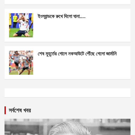
ইংল্যান্ডকে রুখে দিলো ঘানা….
শেষ মুহূর্তের গোলে নকআউটে পৌঁছে গেলো জার্মানি
সর্বশেষ খবর