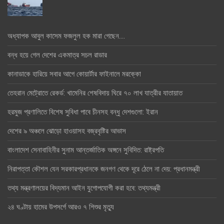
অধ্যাপক আবুল কাসেম ফজলুল হক মারা গেছেন….
বন্ধ হয়ে গেল দেশের একমাত্র সচল রাডার
কানাডাকে হারিয়ে সবার আগে কোয়ার্টার ফাইনালে মরক্কো
তেহরান মেট্রোতে রেকর্ড: খামেনির শেষবিদায় ঘিরে ৭০ লাখ যাত্রীর যাতায়াত
হরমুজ প্রণালিতে বিশেষ সুবিধা পাবে চীনসহ বন্ধু দেশগুলো: ইরান
দেশের ৯ অঞ্চলে ঝোড়ো হাওয়াসহ বজ্রবৃষ্টির আভাস
বাংলাদেশ সেনাবাহিনীর সুনাম আন্তর্জাতিক অঙ্গনে সুবিদিত: রাষ্ট্রপতি
নিরাপত্তা কৌশল যেন সরকারপ্রধানকে জনগণ থেকে দূরে ঠেলে না দেয়: প্রধানমন্ত্রী
তথ্য মন্ত্রণালয়ের বিদ্যমান আইন যুগোপযোগী করা হবে: তথ্যমন্ত্রী
২৪ ঘণ্টায় হামের উপসর্গে আরও ৭ শিশুর মৃত্যু