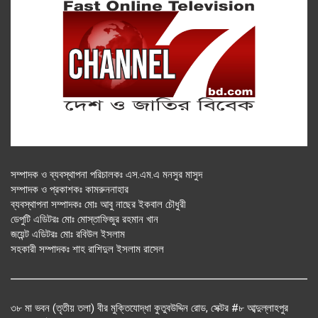
সম্পাদক ও ব্যবস্থাপনা পরিচালকঃ এস.এম.এ মনসুর মাসুদ
সম্পাদক ও প্রকাশকঃ কামরুননাহার
ব্যবস্থাপনা সম্পাদকঃ মোঃ আবু নাছের ইকবাল চৌধুরী
ডেপুটি এডিটরঃ মোঃ মোস্তাফিজুর রহমান খান
জয়েন্ট এডিটরঃ মোঃ রবিউল ইসলাম
সহকারী সম্পাদকঃ শাহ রাশিদুল ইসলাম রাসেল
৩৮ মা ভবন (তৃতীয় তলা) বীর মুক্তিযোদ্ধা কুতুবউদ্দিন রোড, সেক্টর #৮ আব্দুল্লাহপুর