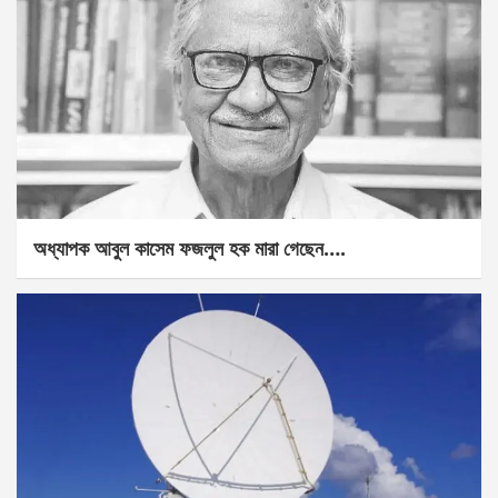
অধ্যাপক আবুল কাসেম ফজলুল হক মারা গেছেন….