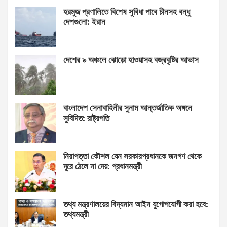
হরমুজ প্রণালিতে বিশেষ সুবিধা পাবে চীনসহ বন্ধু
দেশগুলো: ইরান
দেশের ৯ অঞ্চলে ঝোড়ো হাওয়াসহ বজ্রবৃষ্টির আভাস
বাংলাদেশ সেনাবাহিনীর সুনাম আন্তর্জাতিক অঙ্গনে
সুবিদিত: রাষ্ট্রপতি
নিরাপত্তা কৌশল যেন সরকারপ্রধানকে জনগণ থেকে
দূরে ঠেলে না দেয়: প্রধানমন্ত্রী
তথ্য মন্ত্রণালয়ের বিদ্যমান আইন যুগোপযোগী করা হবে:
তথ্যমন্ত্রী