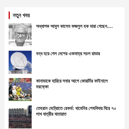
নতুন খবর
অধ্যাপক আবুল কাসেম ফজলুল হক মারা গেছেন….
বন্ধ হয়ে গেল দেশের একমাত্র সচল রাডার
কানাডাকে হারিয়ে সবার আগে কোয়ার্টার ফাইনালে
মরক্কো
তেহরান মেট্রোতে রেকর্ড: খামেনির শেষবিদায় ঘিরে ৭০
লাখ যাত্রীর যাতায়াত