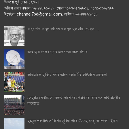
উত্তরা পূর্ব, ঢাকা-১২৩০।
অফিস ফোন নম্বরঃ ০২-৪৪৮৯১০১৮, মোবাঃ০১৯৭০৫৭২৯৩৪, ০১৭১৩৩৯৪৭৯৯
ইমেইলঃ channel7bd@gmail.com, অফিসঃ ০২-৪৪৮৯১০১৮
অধ্যাপক আবুল কাসেম ফজলুল হক মারা গেছেন….
বন্ধ হয়ে গেল দেশের একমাত্র সচল রাডার
কানাডাকে হারিয়ে সবার আগে কোয়ার্টার ফাইনালে মরক্কো
তেহরান মেট্রোতে রেকর্ড: খামেনির শেষবিদায় ঘিরে ৭০ লাখ যাত্রীর
যাতায়াত
হরমুজ প্রণালিতে বিশেষ সুবিধা পাবে চীনসহ বন্ধু দেশগুলো: ইরান