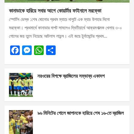
কানাডাকে হারিয়ে সবার আগে কোয়ার্টার ফাইনালে মরক্কো
স্পোর্টস ডেস্ক :শেষ ষোলোর প্রথম ম্যাচে দাপুটে এক ম্যাচ উপহার দিলো
মরক্কো। প্রথমার্ধে কানাডার দাপট সামলেও দ্বিতীয়ার্ধে আক্রমণাত্মক খেলায় ৩-০
গোলের জয় তুলে নিয়েছে আটলাস লায়ন্স। এই জয়ে টুর্নামেন্টের প্রথম…
F
M
W
S
a
es
h
h
ce
se
at
ar
নরওয়ের বিপক্ষে ব্রাজিলের সম্ভাব্য একাদশ
b
n
s
e
o
g
A
o
er
p
k
p
৯৬ মিনিটের গোলে জাপানকে হারিয়ে শেষ ১৬-তে ব্রাজিল