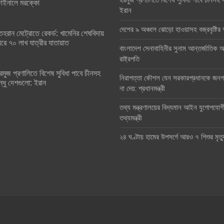
হরমুজ প্রণালিতে বিশেষ সুবিধা পাবে চীনসহ ব
াইনালে মরক্কো
ইরান
দেশের ৯ অঞ্চলে ঝোড়ো হাওয়াসহ বজ্রবৃষ্টি
েহরান মেট্রোতে রেকর্ড: খামেনির শেষবিদায়
িরে ৭০ লাখ যাত্রীর যাতায়াত
বাংলাদেশ সেনাবাহিনীর সুনাম আন্তর্জাতিক অঙ
রাষ্ট্রপতি
রমুজ প্রণালিতে বিশেষ সুবিধা পাবে চীনসহ
নিরাপত্তা কৌশল যেন সরকারপ্রধানকে জনগণ
ন্ধু দেশগুলো: ইরান
না দেয়: প্রধানমন্ত্রী
তথ্য মন্ত্রণালয়ের বিদ্যমান আইন যুগোপযোগ
তথ্যমন্ত্রী
২৪ ঘণ্টায় হামের উপসর্গে আরও ৭ শিশুর মৃত্য