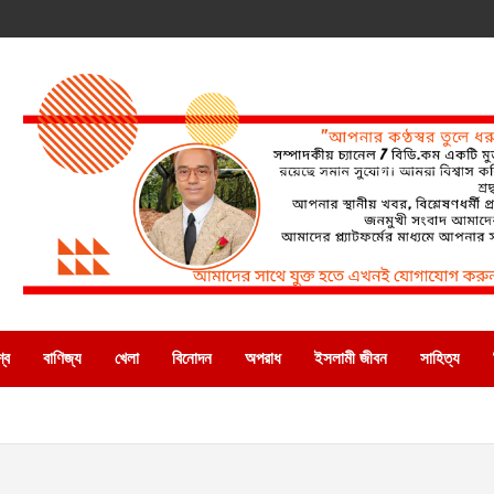
্ব
বাণিজ্য
খেলা
বিনোদন
অপরাধ
ইসলামী জীবন
সাহিত্য