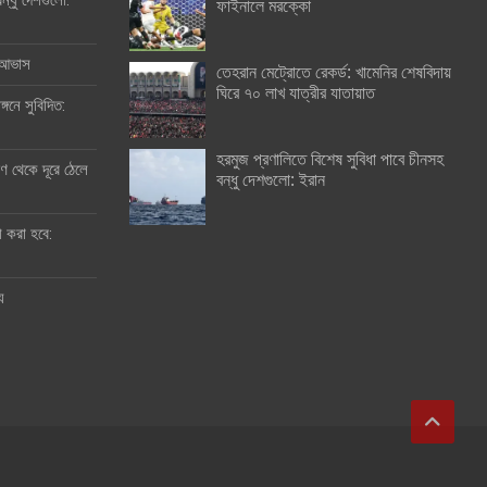
ন্ধু দেশগুলো:
ফাইনালে মরক্কো
র আভাস
তেহরান মেট্রোতে রেকর্ড: খামেনির শেষবিদায়
ঘিরে ৭০ লাখ যাত্রীর যাতায়াত
্গনে সুবিদিত:
হরমুজ প্রণালিতে বিশেষ সুবিধা পাবে চীনসহ
 থেকে দূরে ঠেলে
বন্ধু দেশগুলো: ইরান
ী করা হবে:
ু