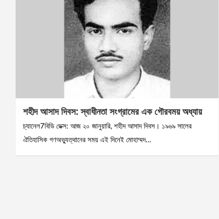
শহীদ আসাদ দিবস: স্বাধীনতা সংগ্রামের এক গৌরবময় অধ্যায়
চ্যানেল7বিডি ডেক্স: আজ ২০ জানুয়ারি, শহীদ আসাদ দিবস। ১৯৬৯ সালের
ঐতিহাসিক গণঅভ্যুত্থানের সময় এই দিনেই মোহাম্মদ…