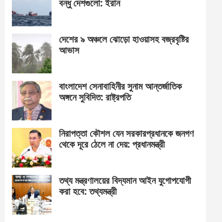
বন্ধু দেশগুলো: ইরান
দেশের ৯ অঞ্চলে ঝোড়ো হাওয়াসহ বজ্রবৃষ্টির
আভাস
বাংলাদেশ সেনাবাহিনীর সুনাম আন্তর্জাতিক
অঙ্গনে সুবিদিত: রাষ্ট্রপতি
নিরাপত্তা কৌশল যেন সরকারপ্রধানকে জনগণ
থেকে দূরে ঠেলে না দেয়: প্রধানমন্ত্রী
তথ্য মন্ত্রণালয়ের বিদ্যমান আইন যুগোপযোগী
করা হবে: তথ্যমন্ত্রী