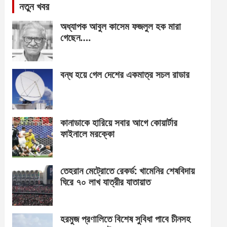
নতুন খবর
অধ্যাপক আবুল কাসেম ফজলুল হক মারা
গেছেন….
বন্ধ হয়ে গেল দেশের একমাত্র সচল রাডার
কানাডাকে হারিয়ে সবার আগে কোয়ার্টার
ফাইনালে মরক্কো
তেহরান মেট্রোতে রেকর্ড: খামেনির শেষবিদায়
ঘিরে ৭০ লাখ যাত্রীর যাতায়াত
হরমুজ প্রণালিতে বিশেষ সুবিধা পাবে চীনসহ