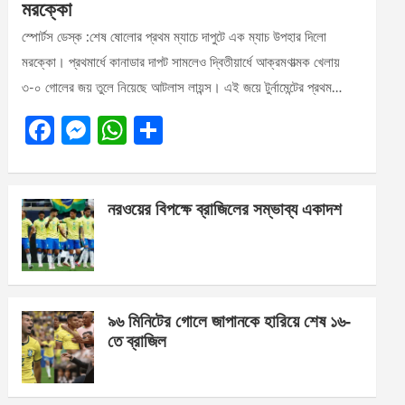
মরক্কো
স্পোর্টস ডেস্ক :শেষ ষোলোর প্রথম ম্যাচে দাপুটে এক ম্যাচ উপহার দিলো
মরক্কো। প্রথমার্ধে কানাডার দাপট সামলেও দ্বিতীয়ার্ধে আক্রমণাত্মক খেলায়
৩-০ গোলের জয় তুলে নিয়েছে আটলাস লায়ন্স। এই জয়ে টুর্নামেন্টের প্রথম…
F
M
W
S
a
es
h
h
ce
se
at
ar
নরওয়ের বিপক্ষে ব্রাজিলের সম্ভাব্য একাদশ
b
n
s
e
o
g
A
o
er
p
k
p
৯৬ মিনিটের গোলে জাপানকে হারিয়ে শেষ ১৬-
তে ব্রাজিল