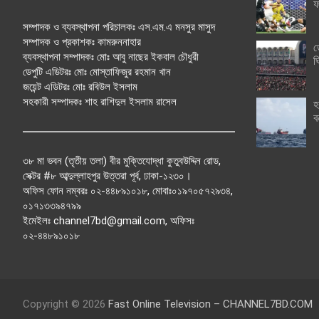
ফ
সম্পাদক ও ব্যবস্থাপনা পরিচালকঃ এস.এম.এ মনসুর মাসুদ
সম্পাদক ও প্রকাশকঃ কামরুননাহার
ত
ব্যবস্থাপনা সম্পাদকঃ মোঃ আবু নাছের ইকবাল চৌধুরী
ঘ
ডেপুটি এডিটরঃ মোঃ মোস্তাফিজুর রহমান খান
জয়েন্ট এডিটরঃ মোঃ রবিউল ইসলাম
সহকারী সম্পাদকঃ শাহ রাশিদুল ইসলাম রাসেল
হ
ব
৩৮ মা ভবন (তৃতীয় তলা) বীর মুক্তিযোদ্ধা কুতুবউদ্দিন রোড,
সেক্টর #৮ আব্দুল্লাহপুর উত্তরা পূর্ব, ঢাকা-১২৩০।
অফিস ফোন নম্বরঃ ০২-৪৪৮৯১০১৮, মোবাঃ০১৯৭০৫৭২৯৩৪,
০১৭১৩৩৯৪৭৯৯
ইমেইলঃ channel7bd@gmail.com, অফিসঃ
০২-৪৪৮৯১০১৮
Copyright © 2026
Fast Online Television – CHANNEL7BD.COM