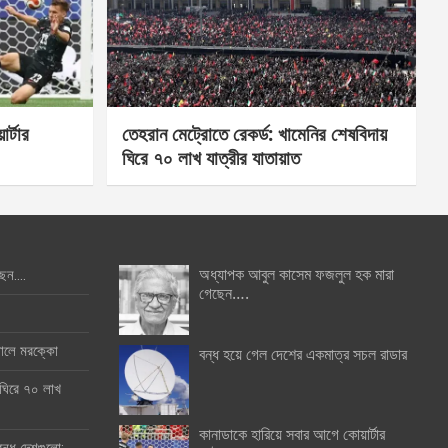
র্টার
তেহরান মেট্রোতে রেকর্ড: খামেনির শেষবিদায়
ঘিরে ৭০ লাখ যাত্রীর যাতায়াত
অধ্যাপক আবুল কাসেম ফজলুল হক মারা
ছেন….
গেছেন….
ইনালে মরক্কো
বন্ধ হয়ে গেল দেশের একমাত্র সচল রাডার
 ঘিরে ৭০ লাখ
কানাডাকে হারিয়ে সবার আগে কোয়ার্টার