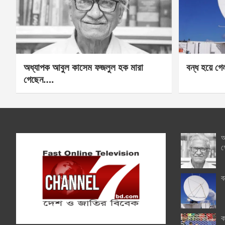
অধ্যাপক আবুল কাসেম ফজলুল হক মারা
বন্ধ হয়ে গ
গেছেন….
অ
গ
ব
ক