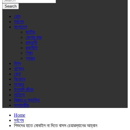
Search
হোম
সর্বশেষ
বাংলাদেশ
জাতীয়
জেলার খবর
রাজধানী
রাজনীতি
শিক্ষা
স্বাস্থ্য
বিশ্ব
বাণিজ্য
খেলা
বিনোদন
অপরাধ
ইসলামী জীবন
সাহিত্য
বিজ্ঞান ও প্রযুক্তি
সম্পাদকীয়
Home
সর্বশেষ
শিশুদের হাতে মোবাইল না দিতে বাসস চেয়ারম্যানের আহ্বান