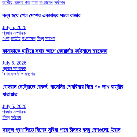
জাতীয়
জেলার খবর
ঢাকা
বাংলাদেশ
সর্বশেষ
বন্ধ হয়ে গেল দেশের একমাত্র সচল রাডার
July 5, 2026
প্রধান সম্পাদক
খেলা
জাতীয়
বাংলাদেশ
বিশ্ব
সর্বশেষ
কানাডাকে হারিয়ে সবার আগে কোয়ার্টার ফাইনালে মরক্কো
July 5, 2026
প্রধান সম্পাদক
বিশ্ব
রাজনীতি
সর্বশেষ
তেহরান মেট্রোতে রেকর্ড: খামেনির শেষবিদায় ঘিরে ৭০ লাখ যাত্রীর
যাতায়াত
July 5, 2026
প্রধান সম্পাদক
বিশ্ব
সর্বশেষ
হরমুজ প্রণালিতে বিশেষ সুবিধা পাবে চীনসহ বন্ধু দেশগুলো: ইরান