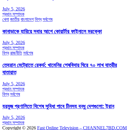
July 5, 2026
প্রধান সম্পাদক
খেলা
জাতীয়
বাংলাদেশ
বিশ্ব
সর্বশেষ
কানাডাকে হারিয়ে সবার আগে কোয়ার্টার ফাইনালে মরক্কো
July 5, 2026
প্রধান সম্পাদক
বিশ্ব
রাজনীতি
সর্বশেষ
তেহরান মেট্রোতে রেকর্ড: খামেনির শেষবিদায় ঘিরে ৭০ লাখ যাত্রীর
যাতায়াত
July 5, 2026
প্রধান সম্পাদক
বিশ্ব
সর্বশেষ
হরমুজ প্রণালিতে বিশেষ সুবিধা পাবে চীনসহ বন্ধু দেশগুলো: ইরান
July 5, 2026
প্রধান সম্পাদক
Copyright © 2026
Fast Online Television – CHANNEL7BD.COM