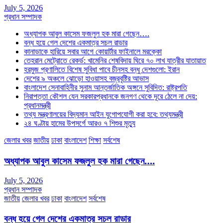
July 5, 2026
প্রধান সম্পাদক
অধ্যাপক আবুল কাসেম ফজলুল হক মারা গেছেন….
বন্ধ হয়ে গেল দেশের একমাত্র সচল রাডার
কানাডাকে হারিয়ে সবার আগে কোয়ার্টার ফাইনালে মরক্কো
তেহরান মেট্রোতে রেকর্ড: খামেনির শেষবিদায় ঘিরে ৭০ লাখ যাত্রীর যাতায়াত
হরমুজ প্রণালিতে বিশেষ সুবিধা পাবে চীনসহ বন্ধু দেশগুলো: ইরান
দেশের ৯ অঞ্চলে ঝোড়ো হাওয়াসহ বজ্রবৃষ্টির আভাস
বাংলাদেশ সেনাবাহিনীর সুনাম আন্তর্জাতিক অঙ্গনে সুবিদিত: রাষ্ট্রপতি
নিরাপত্তা কৌশল যেন সরকারপ্রধানকে জনগণ থেকে দূরে ঠেলে না দেয়:
প্রধানমন্ত্রী
তথ্য মন্ত্রণালয়ের বিদ্যমান আইন যুগোপযোগী করা হবে: তথ্যমন্ত্রী
২৪ ঘণ্টায় হামের উপসর্গে আরও ৭ শিশুর মৃত্যু
জেলার খবর
জাতীয়
ঢাকা
বাংলাদেশ
শিক্ষা
সর্বশেষ
অধ্যাপক আবুল কাসেম ফজলুল হক মারা গেছেন….
July 5, 2026
প্রধান সম্পাদক
জাতীয়
জেলার খবর
ঢাকা
বাংলাদেশ
সর্বশেষ
বন্ধ হয়ে গেল দেশের একমাত্র সচল রাডার