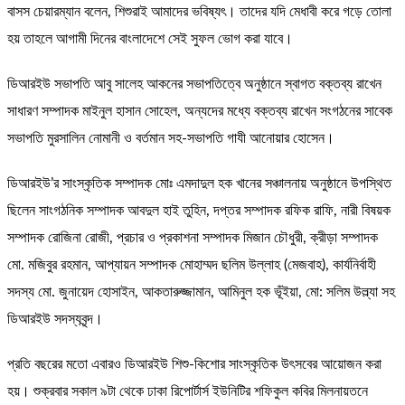
বাসস চেয়ারম্যান বলেন, শিশুরাই আমাদের ভবিষ্যৎ। তাদের যদি মেধাবী করে গড়ে তোলা
হয় তাহলে আগামী দিনের বাংলাদেশে সেই সুফল ভোগ করা যাবে।
ডিআরইউ সভাপতি আবু সালেহ আকনের সভাপতিত্বে অনুষ্ঠানে স্বাগত বক্তব্য রাখেন
সাধারণ সম্পাদক মাইনুল হাসান সোহেল, অন্যদের মধ্যে বক্তব্য রাখেন সংগঠনের সাবেক
সভাপতি মুরসালিন নোমানী ও বর্তমান সহ-সভাপতি গাযী আনোয়ার হোসেন।
ডিআরইউ’র সাংস্কৃতিক সম্পাদক মোঃ এমদাদুল হক খানের সঞ্চালনায় অনুষ্ঠানে উপস্থিত
ছিলেন সাংগঠনিক সম্পাদক আবদুল হাই তুহিন, দপ্তর সম্পাদক রফিক রাফি, নারী বিষয়ক
সম্পাদক রোজিনা রোজী, প্রচার ও প্রকাশনা সম্পাদক মিজান চৌধুরী, ক্রীড়া সম্পাদক
মো. মজিবুর রহমান, আপ্যায়ন সম্পাদক মোহাম্মদ ছলিম উল্লাহ (মেজবাহ), কার্যনির্বাহী
সদস্য মো. জুনায়েদ হোসাইন, আকতারুজ্জামান, আমিনুল হক ভূঁইয়া, মো: সলিম উল্ল্যা সহ
ডিআরইউ সদস্যবৃন্দ।
প্রতি বছরের মতো এবারও ডিআরইউ শিশু-কিশোর সাংস্কৃতিক উৎসবের আয়োজন করা
হয়। শুক্রবার সকাল ৯টা থেকে ঢাকা রিপোর্টার্স ইউনিটির শফিকুল কবির মিলনায়তনে