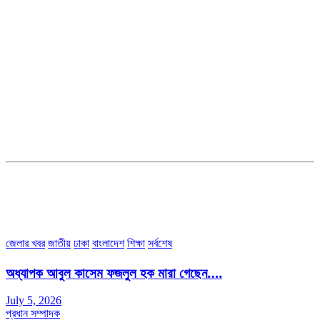
সম্পাদক ও ব্যবস্থাপনা পরিচালকঃ এস.এম.এ মনসুর মাসুদ
সম্পাদক ও প্রকাশকঃ কামরুননাহার
ব্যবস্থাপনা সম্পাদকঃ মোঃ আবু নাছের ইকবাল চৌধুরী
ডেপুটি এডিটরঃ মোঃ মোস্তাফিজুর রহমান খান
জয়েন্ট এডিটরঃ মোঃ রবিউল ইসলাম
সহকারী সম্পাদকঃ শাহ রাশিদুল ইসলাম রাসেল
৩৮ মা ভবন (তৃতীয় তলা) বীর মুক্তিযোদ্ধা কুতুবউদ্দিন রোড, সেক্টর #৮ আব্দুল্লাহপুর
উত্তরা পূর্ব, ঢাকা-১২৩০।
অফিস ফোন নম্বরঃ ০২-৪৪৮৯১০১৮, মোবাঃ০১৯৭০৫৭২৯৩৪, ০১৭১৩৩৯৪৭৯৯
ইমেইলঃ channel7bd@gmail.com, অফিসঃ ০২-৪৪৮৯১০১৮
জেলার খবর
জাতীয়
ঢাকা
বাংলাদেশ
শিক্ষা
সর্বশেষ
অধ্যাপক আবুল কাসেম ফজলুল হক মারা গেছেন….
July 5, 2026
প্রধান সম্পাদক