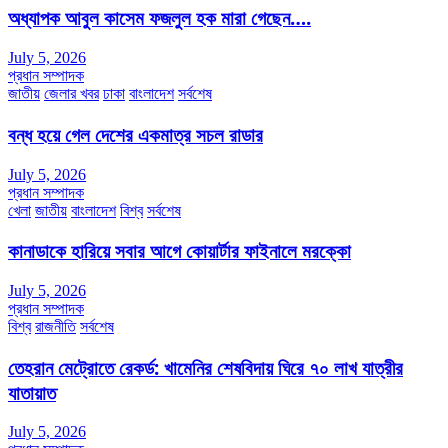
অধ্যাপক আবুল কাসেম ফজলুল হক মারা গেছেন….
July 5, 2026
প্রধান সম্পাদক
জাতীয়
জেলার খবর
ঢাকা
বাংলাদেশ
সর্বশেষ
বন্ধ হয়ে গেল দেশের একমাত্র সচল রাডার
July 5, 2026
প্রধান সম্পাদক
খেলা
জাতীয়
বাংলাদেশ
বিশ্ব
সর্বশেষ
কানাডাকে হারিয়ে সবার আগে কোয়ার্টার ফাইনালে মরক্কো
July 5, 2026
প্রধান সম্পাদক
বিশ্ব
রাজনীতি
সর্বশেষ
তেহরান মেট্রোতে রেকর্ড: খামেনির শেষবিদায় ঘিরে ৭০ লাখ যাত্রীর
যাতায়াত
July 5, 2026