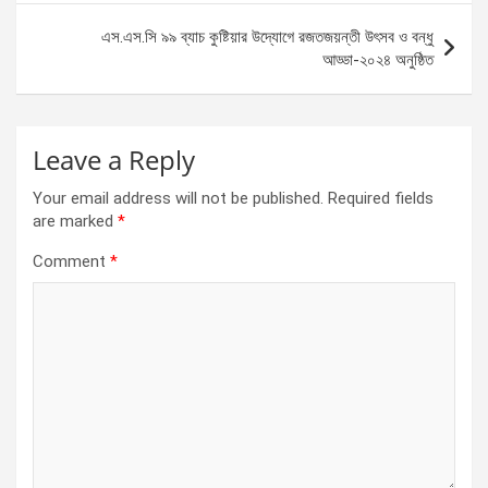
o
er
p
এস.এস.সি ৯৯ ব্যাচ কুষ্টিয়ার উদ্যোগে রজতজয়ন্তী উৎসব ও বন্ধু
k
p
আড্ডা-২০২৪ অনুষ্ঠিত
Leave a Reply
Your email address will not be published.
Required fields
are marked
*
Comment
*