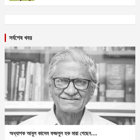
সর্বশেষ খবর
অধ্যাপক আবুল কাসেম ফজলুল হক মারা গেছেন….