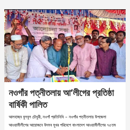
নওগাঁর পত্নীতলায় আ’লীগের প্রতিষ্ঠা
বার্ষিকী পালিত
আলহাজ্ব বুলবুল চৌধুরী, নওগাঁ প্রতিনিধি – নওগাঁর পত্নীতলায় উপজেলা
আওয়ামীলীগের আয়োজনে উৎসব মুখর পরিবেশে বাংলাদেশ আওয়ামীলীগের ৭৫তম