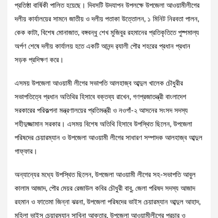
প্রতিষ্ঠা বার্ষিকী পালিত হয়েছে। দিবসটি উদযাপন উপলক্ষে উপজেলা আওয়ামীলীগের
দলীয় কার্যালয়ের সামনে জাতীয় ও দলীয় পতাকা উত্তোলন, ১ মিনিট নিরবতা পালন,
কেক কাটা, বিশেষ মোনাজাত, বঙ্গবন্ধু শেখ মুজিবুর রহমানের প্রতিকৃতিতে পুষ্পমাল্য
অর্পণ শেষে দলীয় কার্যালয় হতে একটি আনন্দ র‌্যালী পৌর শহরের প্রধান প্রধান
সড়ক প্রদিক্ষণ করে।
এসময় উপজেলা আওয়ামী লীগের সভাপতি আলহাজ্ব আব্দুল খালেক চৌধুরীর
সভাপতিত্বে প্রধান অতিথির হিসাবে বক্তব্য রাখেন, গণপ্রজাতন্ত্রী বাংলাদেশ
সরকারের পরিকল্পনা মন্ত্রণালয়ের প্রতিমন্ত্রী ও নওগাঁ-২ আসনের সংসদ সদস্য
শহীদুজ্জামান সরকার। এসময় বিশেষ অতিথি হিসাবে উপস্থিত ছিলেন, উপজেলা
পরিষদের চেয়ারম্যান ও উপজেলা আওয়ামী লীগের সাধারণ সম্পাদক আলহাজ্ব আব্দুল
গাফ্ফার।
অন্যান্যের মধ্যে উপস্থিত ছিলেন, উপজেলা আওয়ামী লীগের সহ-সভাপতি আবুল
কালাম আজাদ, পৌর মেয়র রেজাউল কবির চৌধুরী বাবু, জেলা পরিষদ সদস্য আজাদ
রহমান ও ফাতেমা জিন্না ঝরনা, উপজেলা পরিষদের ভাইস চেয়ারম্যান আব্দুল আহাদ,
মহিলা ভাইস চেয়ারম্যান সাবিনা আক্তার, উপজেলা আওয়ামীলীগের প্রচার ও