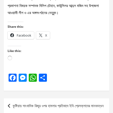
প্রকাশনা বিষয়ক সম্পাদক দিলিপ চৌহান, কাউন্সিলর আব্দুল মজিদ সহ উপজেলা
আওয়ামী লীগ ও এর অঙ্গসংগঠনের নেতৃবৃন্দ।
Share this:
Facebook
X
Like this:
Loading…
F
M
W
S
a
es
h
h
ce
se
at
ar
b
n
s
e
Post
কুষ্টিয়ায় সাংবাদিক রিজুর ওপর হামলার প্রতিবাদে ইবি প্রেসক্লাবের মানববন্ধন
o
g
A
navigation