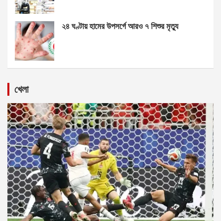
২৪ ঘণ্টায় হামের উপসর্গে আরও ৭ শিশুর মৃত্যু
খেলা