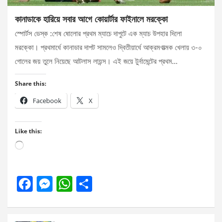
কানাডাকে হারিয়ে সবার আগে কোয়ার্টার ফাইনালে মরক্কো
স্পোর্টস ডেস্ক :শেষ ষোলোর প্রথম ম্যাচে দাপুটে এক ম্যাচ উপহার দিলো
মরক্কো। প্রথমার্ধে কানাডার দাপট সামলেও দ্বিতীয়ার্ধে আক্রমণাত্মক খেলায় ৩-০
গোলের জয় তুলে নিয়েছে আটলাস লায়ন্স। এই জয়ে টুর্নামেন্টের প্রথম…
Share this:
Facebook
X
Like this:
Loading…
F
M
W
S
a
es
h
h
ce
se
at
ar