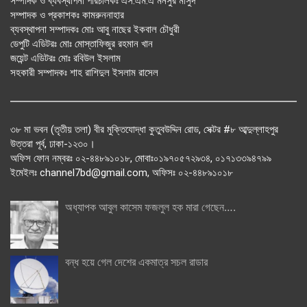
সম্পাদক ও ব্যবস্থাপনা পরিচালকঃ এস.এম.এ মনসুর মাসুদ
সম্পাদক ও প্রকাশকঃ কামরুননাহার
ব্যবস্থাপনা সম্পাদকঃ মোঃ আবু নাছের ইকবাল চৌধুরী
ডেপুটি এডিটরঃ মোঃ মোস্তাফিজুর রহমান খান
জয়েন্ট এডিটরঃ মোঃ রবিউল ইসলাম
সহকারী সম্পাদকঃ শাহ রাশিদুল ইসলাম রাসেল
৩৮ মা ভবন (তৃতীয় তলা) বীর মুক্তিযোদ্ধা কুতুবউদ্দিন রোড, সেক্টর #৮ আব্দুল্লাহপুর
উত্তরা পূর্ব, ঢাকা-১২৩০।
অফিস ফোন নম্বরঃ ০২-৪৪৮৯১০১৮, মোবাঃ০১৯৭০৫৭২৯৩৪, ০১৭১৩৩৯৪৭৯৯
ইমেইলঃ channel7bd@gmail.com, অফিসঃ ০২-৪৪৮৯১০১৮
অধ্যাপক আবুল কাসেম ফজলুল হক মারা গেছেন….
বন্ধ হয়ে গেল দেশের একমাত্র সচল রাডার