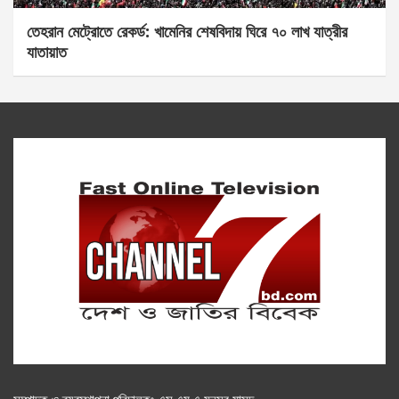
তেহরান মেট্রোতে রেকর্ড: খামেনির শেষবিদায় ঘিরে ৭০ লাখ যাত্রীর
যাতায়াত