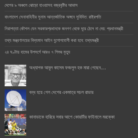
দেশের ৯ অঞ্চলে ঝোড়ো হাওয়াসহ বজ্রবৃষ্টির আভাস
বাংলাদেশ সেনাবাহিনীর সুনাম আন্তর্জাতিক অঙ্গনে সুবিদিত: রাষ্ট্রপতি
নিরাপত্তা কৌশল যেন সরকারপ্রধানকে জনগণ থেকে দূরে ঠেলে না দেয়: প্রধানমন্ত্রী
তথ্য মন্ত্রণালয়ের বিদ্যমান আইন যুগোপযোগী করা হবে: তথ্যমন্ত্রী
২৪ ঘণ্টায় হামের উপসর্গে আরও ৭ শিশুর মৃত্যু
অধ্যাপক আবুল কাসেম ফজলুল হক মারা গেছেন….
বন্ধ হয়ে গেল দেশের একমাত্র সচল রাডার
কানাডাকে হারিয়ে সবার আগে কোয়ার্টার ফাইনালে মরক্কো