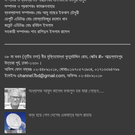
সম্পাদক ও প্রকাশকঃ কামরুননাহার
ব্যবস্থাপনা সম্পাদকঃ মোঃ আবু নাছের ইকবাল চৌধুরী
ডেপুটি এডিটরঃ মোঃ মোস্তাফিজুর রহমান খান
জয়েন্ট এডিটরঃ মোঃ রবিউল ইসলাম
সহকারী সম্পাদকঃ শাহ রাশিদুল ইসলাম রাসেল
৩৮ মা ভবন (তৃতীয় তলা) বীর মুক্তিযোদ্ধা কুতুবউদ্দিন রোড, সেক্টর #৮ আব্দুল্লাহপুর
উত্তরা পূর্ব, ঢাকা-১২৩০।
অফিস ফোন নম্বরঃ ০২-৪৪৮৯১০১৮, মোবাঃ০১৯৭০৫৭২৯৩৪, ০১৭১৩৩৯৪৭৯৯
ইমেইলঃ channel7bd@gmail.com, অফিসঃ ০২-৪৪৮৯১০১৮
অধ্যাপক আবুল কাসেম ফজলুল হক মারা গেছেন….
বন্ধ হয়ে গেল দেশের একমাত্র সচল রাডার