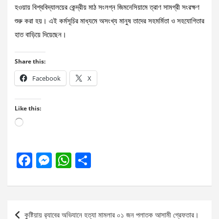
হওয়ায় বিশ্ববিদ্যালয়ের কেন্দ্রীয় মাঠ সংলগ্ন জিমনেসিয়ামে ত্রাণ সামগ্রী সংরক্ষণ
শুরু করা হয়। এই কর্মসূচির মাধ্যমে অসংখ্য মানুষ তাদের সহমর্মিতা ও সহযোগিতার
হাত বাড়িয়ে দিয়েছেন।
Share this:
Facebook
X
Like this:
Loading…
F
M
W
S
a
es
h
h
ce
se
at
ar
b
n
s
e
Post
কুষ্টিয়ায় র‌্যাবের অভিযানে হত্যা মামলার ০১ জন পলাতক আসামী গ্রেফতার।