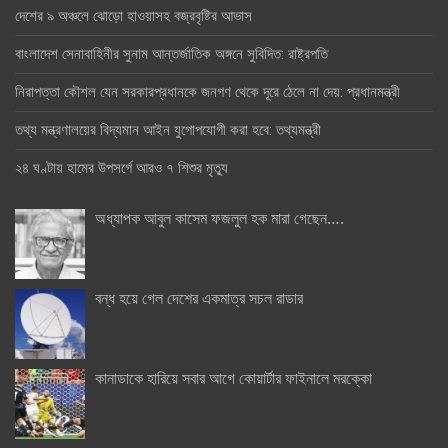
দেশের ৯ অঞ্চলে ঝোড়ো হাওয়াসহ বজ্রবৃষ্টির আভাস
বাংলাদেশ সেনাবাহিনীর সুনাম আন্তর্জাতিক অঙ্গনে সুবিদিত: রাষ্ট্রপতি
নিরাপত্তা কৌশল যেন সরকারপ্রধানকে জনগণ থেকে দূরে ঠেলে না দেয়: প্রধানমন্ত্রী
তথ্য মন্ত্রণালয়ের বিদ্যমান আইন যুগোপযোগী করা হবে: তথ্যমন্ত্রী
২৪ ঘণ্টায় হামের উপসর্গে আরও ৭ শিশুর মৃত্যু
অধ্যাপক আবুল কাসেম ফজলুল হক মারা গেছেন….
বন্ধ হয়ে গেল দেশের একমাত্র সচল রাডার
কানাডাকে হারিয়ে সবার আগে কোয়ার্টার ফাইনালে মরক্কো