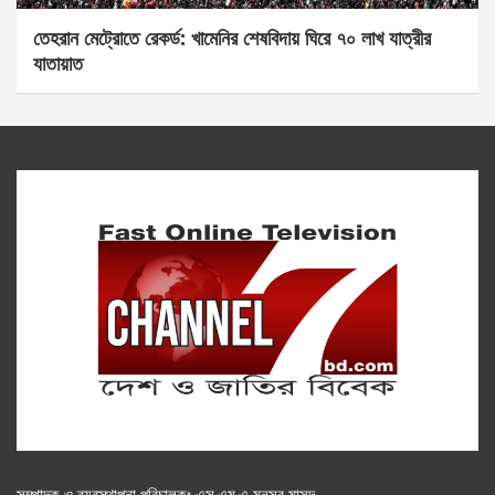
তেহরান মেট্রোতে রেকর্ড: খামেনির শেষবিদায় ঘিরে ৭০ লাখ যাত্রীর
যাতায়াত
সম্পাদক ও ব্যবস্থাপনা পরিচালকঃ এস.এম.এ মনসুর মাসুদ