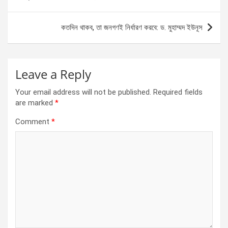
o
g
A
navigation
o
er
p
কতদিন থাকব, তা জনগণই নির্ধারণ করবে: ড. মুহাম্মদ ইউনূস
k
p
Leave a Reply
Your email address will not be published.
Required fields
are marked
*
Comment
*