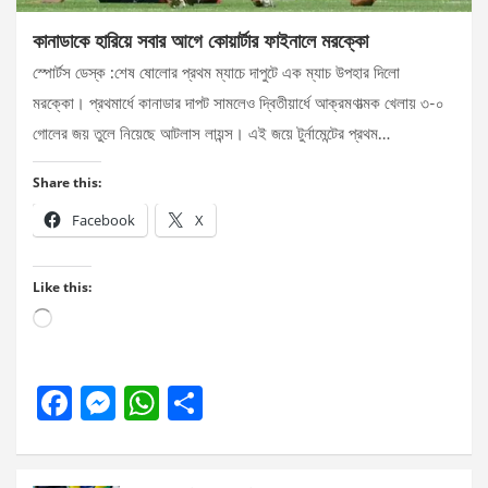
কানাডাকে হারিয়ে সবার আগে কোয়ার্টার ফাইনালে মরক্কো
স্পোর্টস ডেস্ক :শেষ ষোলোর প্রথম ম্যাচে দাপুটে এক ম্যাচ উপহার দিলো
মরক্কো। প্রথমার্ধে কানাডার দাপট সামলেও দ্বিতীয়ার্ধে আক্রমণাত্মক খেলায় ৩-০
গোলের জয় তুলে নিয়েছে আটলাস লায়ন্স। এই জয়ে টুর্নামেন্টের প্রথম…
Share this:
Facebook
X
Like this:
Loading…
F
M
W
S
a
es
h
h
ce
se
at
ar