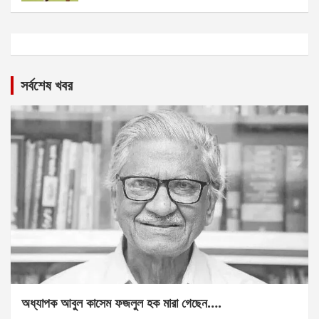
সর্বশেষ খবর
অধ্যাপক আবুল কাসেম ফজলুল হক মারা গেছেন….