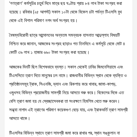
‘গণত্রাণ’ কর্মসূচির চতুর্থ দিনে মাত্র ছয় ঘণ্টায় প্রায় ৮৪ লাখ টাকা সংগ্রহ করা
হয়েছে। রবিবার (২৫ আগস্ট) সকাল ১০টা থেকে বিকেল ৪টা পর্যন্ত টিএসসি বুথ
থেকে এই বিশাল পরিমাণ নগদ অর্থ সংগ্রহ হয়।
বৈষম্যবিরোধী ছাত্র আন্দোলনের অন্যতম সমন্বয়ক হাসনাত আব্দুল্লাহ বিষয়টি
নিশ্চিত করে জানান, আজকের সংগ্রহ ছাড়াও গত তিনদিনে এ কর্মসূচি থেকে মোট ৪
কোটি ৩৯ লাখ ১ হাজার ৬৯০ টাকা সংগ্রহ করা হয়েছে।
আজকের দিনটি ছিল বিশেষভাবে ব্যস্ত। সকাল থেকেই ঢাবির জিমনেসিয়ামে এবং
টিএসসিতে ত্রাণ দিতে মানুষের ঢল নামে। রাজধানীর বিভিন্ন স্থান থেকে ব্যক্তি ও
প্রতিষ্ঠানসমূহ ট্রাক, সিএনজি, ভ্যান এবং রিকশায় করে খাবার, জামা-কাপড়,
ওষুধসহ বিভিন্ন প্রয়োজনীয় সামগ্রী নিয়ে আসতে শুরু করে। বিকেলের দিকে এত
বেশি ত্রাণ জমা হয় যে স্বেচ্ছাসেবকরা তা সংরক্ষণে হিমশিম খেতে শুরু করেন।
সন্ধ্যা নাগাদ এই ত্রাণের পরিমাণ কয়েকগুণ বেড়ে যায়, এবং ট্রাকভর্তি ত্রাণ সামগ্রী
আসতে থাকে।
টিএসসির বিভিন্ন স্থানে ত্রাণ সামগ্রী জমা করে রাখার পর, স্থান সঙ্কুলান না