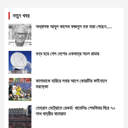
নতুন খবর
অধ্যাপক আবুল কাসেম ফজলুল হক মারা গেছেন….
বন্ধ হয়ে গেল দেশের একমাত্র সচল রাডার
কানাডাকে হারিয়ে সবার আগে কোয়ার্টার ফাইনালে
মরক্কো
তেহরান মেট্রোতে রেকর্ড: খামেনির শেষবিদায় ঘিরে ৭০
লাখ যাত্রীর যাতায়াত