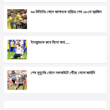
k
p
৯৬ মিনিটের গোলে জাপানকে হারিয়ে শেষ ১৬-তে ব্রাজিল
ইংল্যান্ডকে রুখে দিলো ঘানা….
শেষ মুহূর্তের গোলে নকআউটে পৌঁছে গেলো জার্মানি