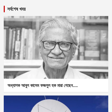
সর্বশেষ খবর
অধ্যাপক আবুল কাসেম ফজলুল হক মারা গেছেন….