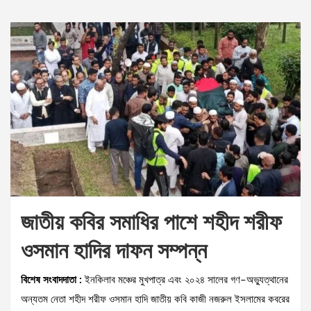
জাতীয় কবির সমাধির পাশে শহীদ শরীফ
ওসমান হাদির দাফন সম্পন্ন
বিশেষ সংবাদদাতা :
ইনকিলাব মঞ্চের মুখপাত্র এবং ২০২৪ সালের গণ–অভ্যুত্থানের
অন্যতম নেতা শহীদ শরীফ ওসমান হাদি জাতীয় কবি কাজী নজরুল ইসলামের কবরের