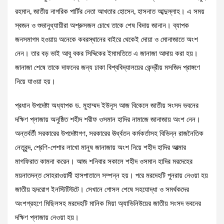
রহমান, জাতীয় নাগরিক পার্টির নেতা আখতার হোসেন, হাসনাত আব্দুল্লাহ। এ সময়
স্বজন ও শুভানুধ্যায়ীরা অশ্রুসজল চোখে তাকে শেষ বিদায় জানান। ব্যাপক
জনসমাগম হওয়ায় অনেকে কবরস্থানের বাইরে থেকেই দোয়া ও মোনাজাতে অংশ
নেন। তার বড় ভাই আবু বকর সিদ্দিকের ইমামতিতে এ জানাজা আদায় করা হয়।
জানাজা শেষে তাকে দাফনের জন্য ঢাকা বিশ্ববিদ্যালয়ের কেন্দ্রীয় মসজিদ প্রাঙ্গণে
নিয়ে যাওয়া হয়।
প্রধান উপদেষ্টা অধ্যাপক ড. মুহাম্মদ ইউনূস আজ বিকেলে জাতীয় সংসদ ভবনের
দক্ষিণ প্লাজায় অনুষ্ঠিত শহীদ শরীফ ওসমান হাদির নামাজে জানাজায় অংশ নেন।
অন্তর্বর্তী সরকারের উপদেষ্টাগণ, সরকারের ঊর্ধ্বতন কর্মকর্তাসহ বিভিন্ন রাজনৈতিক
নেতৃবৃন্দ, শ্রেণি-পেশার লাখো মানুষ জানাজায় অংশ নিয়ে শহীদ হাদির আত্মার
মাগফিরাত কামনা করেন। আজ শনিবার সকালে শহীদ ওসমান হাদির মরদেহের
ময়নাতদন্ত সোহরাওয়ার্দী হাসপাতালে সম্পন্ন হয়। পরে মরদেহটি পুনরায় নেওয়া হয়
জাতীয় হৃদরোগ ইনস্টিটিউটে। সেখানে গোসল শেষে সহযোদ্ধা ও সমর্থকদের
অংশগ্রহণে মিছিলসহ মরদেহটি মানিক মিয়া অ্যাভিনিউয়ের জাতীয় সংসদ ভবনের
দক্ষিণ প্লাজায় নেওয়া হয়।