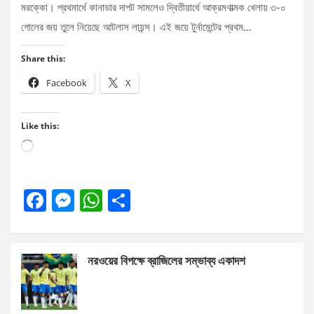
মরক্কো। প্রথমার্ধে কানাডার দাপট সামলেও দ্বিতীয়ার্ধে আক্রমণাত্মক খেলায় ৩-০
গোলের জয় তুলে নিয়েছে আটলাস লায়ন্স। এই জয়ে টুর্নামেন্টের প্রথম…
Share this:
Facebook
X
Like this:
Loading…
F
M
W
S
a
es
h
h
ce
se
at
ar
নরওয়ের বিপক্ষে ব্রাজিলের সম্ভাব্য একাদশ
b
n
s
e
o
g
A
o
er
p