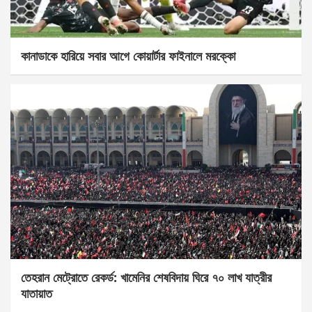
কানাডাকে হারিয়ে সবার আগে কোয়ার্টার ফাইনালে মরক্কো
তেহরান মেট্রোতে রেকর্ড: খামেনির শেষবিদায় ঘিরে ৭০ লাখ যাত্রীর
যাতায়াত