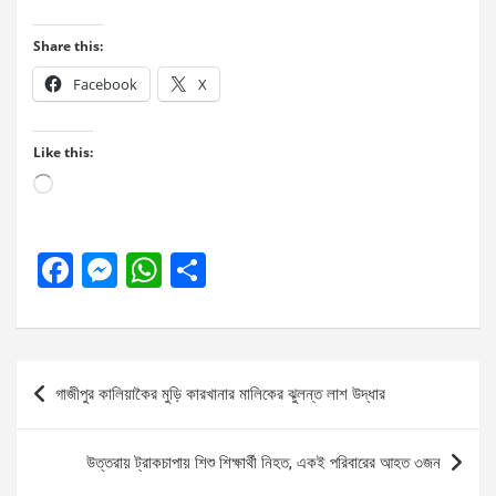
Share this:
Facebook
X
Like this:
Loading…
F
M
W
S
a
es
h
h
ce
se
at
ar
b
n
s
e
Post
গাজীপুর কালিয়াকৈর মুড়ি কারখানার মালিকের ঝুলন্ত লাশ উদ্ধার
o
g
A
navigation
o
er
p
উত্তরায় ট্রাকচাপায় শিশু শিক্ষার্থী নিহত, একই পরিবারের আহত ৩জন
k
p