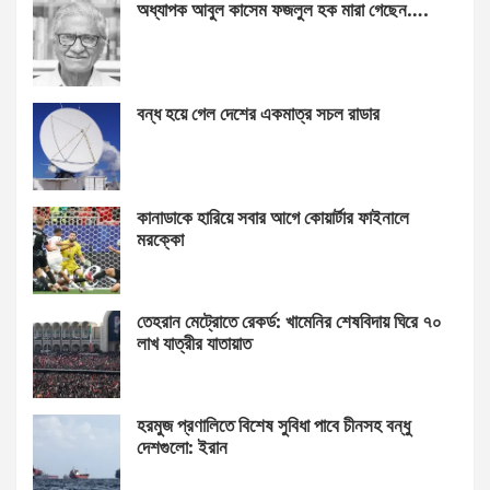
অধ্যাপক আবুল কাসেম ফজলুল হক মারা গেছেন….
বন্ধ হয়ে গেল দেশের একমাত্র সচল রাডার
কানাডাকে হারিয়ে সবার আগে কোয়ার্টার ফাইনালে
মরক্কো
তেহরান মেট্রোতে রেকর্ড: খামেনির শেষবিদায় ঘিরে ৭০
লাখ যাত্রীর যাতায়াত
হরমুজ প্রণালিতে বিশেষ সুবিধা পাবে চীনসহ বন্ধু
দেশগুলো: ইরান