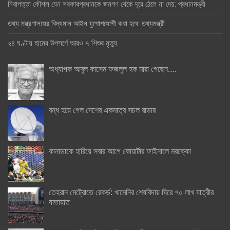
নিরাপত্তা কৌশল যেন সরকারপ্রধানকে জনগণ থেকে দূরে ঠেলে না দেয়: প্রধানমন্ত্রী
তথ্য মন্ত্রণালয়ের বিদ্যমান আইন যুগোপযোগী করা হবে: তথ্যমন্ত্রী
২৪ ঘণ্টায় হামের উপসর্গে আরও ৭ শিশুর মৃত্যু
অধ্যাপক আবুল কাসেম ফজলুল হক মারা গেছেন….
বন্ধ হয়ে গেল দেশের একমাত্র সচল রাডার
কানাডাকে হারিয়ে সবার আগে কোয়ার্টার ফাইনালে মরক্কো
তেহরান মেট্রোতে রেকর্ড: খামেনির শেষবিদায় ঘিরে ৭০ লাখ যাত্রীর
যাতায়াত