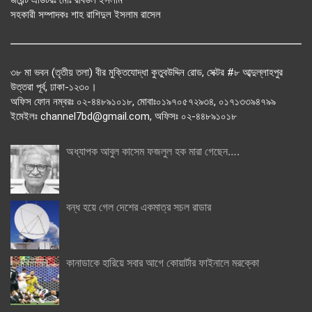
সহকারী সম্পাদকঃ শাহ রাশিদুল ইসলাম রাসেল
৩৮ মা ভবন (তৃতীয় তলা) বীর মুক্তিযোদ্ধা কুতুবউদ্দিন রোড, সেক্টর #৮ আব্দুল্লাহপুর
উত্তরা পূর্ব, ঢাকা-১২৩০।
অফিস ফোন নম্বরঃ ০২-৪৪৮৯১০১৮, মোবাঃ০১৯৭০৫৭২৯৩৪, ০১৭১৩৩৯৪৭৯৯
ইমেইলঃ channel7bd@gmail.com, অফিসঃ ০২-৪৪৮৯১০১৮
অধ্যাপক আবুল কাসেম ফজলুল হক মারা গেছেন….
বন্ধ হয়ে গেল দেশের একমাত্র সচল রাডার
কানাডাকে হারিয়ে সবার আগে কোয়ার্টার ফাইনালে মরক্কো