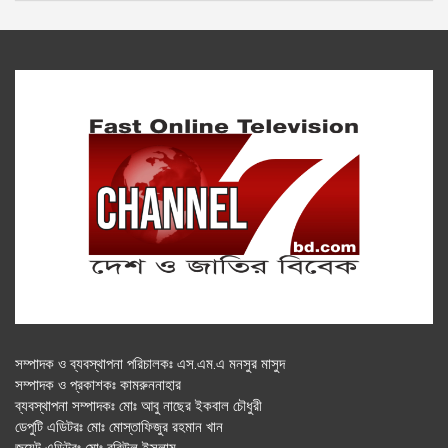
সম্পাদক ও ব্যবস্থাপনা পরিচালকঃ এস.এম.এ মনসুর মাসুদ
সম্পাদক ও প্রকাশকঃ কামরুননাহার
ব্যবস্থাপনা সম্পাদকঃ মোঃ আবু নাছের ইকবাল চৌধুরী
ডেপুটি এডিটরঃ মোঃ মোস্তাফিজুর রহমান খান
জয়েন্ট এডিটরঃ মোঃ রবিউল ইসলাম