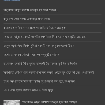
অধ্যাপক আবুল কাসেম ফজলুল হক মারা গেছেন….
বন্ধ হয়ে গেল দেশের একমাত্র সচল রাডার
কানাডাকে হারিয়ে সবার আগে কোয়ার্টার ফাইনালে মরক্কো
তেহরান মেট্রোতে রেকর্ড: খামেনির শেষবিদায় ঘিরে ৭০ লাখ যাত্রীর যাতায়াত
হরমুজ প্রণালিতে বিশেষ সুবিধা পাবে চীনসহ বন্ধু দেশগুলো: ইরান
দেশের ৯ অঞ্চলে ঝোড়ো হাওয়াসহ বজ্রবৃষ্টির আভাস
বাংলাদেশ সেনাবাহিনীর সুনাম আন্তর্জাতিক অঙ্গনে সুবিদিত: রাষ্ট্রপতি
নিরাপত্তা কৌশল যেন সরকারপ্রধানকে জনগণ থেকে দূরে ঠেলে না দেয়: প্রধানমন্ত্রী
তথ্য মন্ত্রণালয়ের বিদ্যমান আইন যুগোপযোগী করা হবে: তথ্যমন্ত্রী
২৪ ঘণ্টায় হামের উপসর্গে আরও ৭ শিশুর মৃত্যু
অধ্যাপক আবুল কাসেম ফজলুল হক মারা গেছেন….