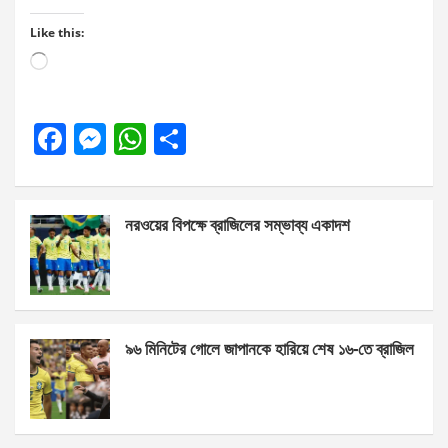
Like this:
Loading…
F
M
W
S
a
es
h
h
ce
se
at
ar
নরওয়ের বিপক্ষে ব্রাজিলের সম্ভাব্য একাদশ
b
n
s
e
o
g
A
o
er
p
k
p
৯৬ মিনিটের গোলে জাপানকে হারিয়ে শেষ ১৬-তে ব্রাজিল