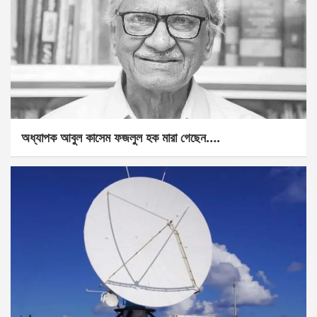
অধ্যাপক আবুল কাসেম ফজলুল হক মারা গেছেন….