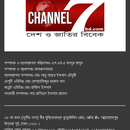
সম্পাদক ও ব্যবস্থাপনা পরিচালকঃ এস.এম.এ মনসুর মাসুদ
সম্পাদক ও প্রকাশকঃ কামরুননাহার
ব্যবস্থাপনা সম্পাদকঃ মোঃ আবু নাছের ইকবাল চৌধুরী
ডেপুটি এডিটরঃ মোঃ মোস্তাফিজুর রহমান খান
জয়েন্ট এডিটরঃ মোঃ রবিউল ইসলাম
সহকারী সম্পাদকঃ শাহ রাশিদুল ইসলাম রাসেল
৩৮ মা ভবন (তৃতীয় তলা) বীর মুক্তিযোদ্ধা কুতুবউদ্দিন রোড, সেক্টর #৮ আব্দুল্লাহপুর
উত্তরা পূর্ব, ঢাকা-১২৩০।
অফিস ফোন নম্বরঃ ০২-৪৪৮৯১০১৮, মোবাঃ০১৯৭০৫৭২৯৩৪, ০১৭১৩৩৯৪৭৯৯