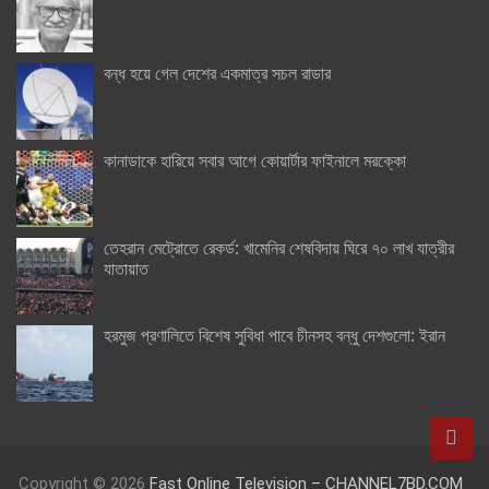
বন্ধ হয়ে গেল দেশের একমাত্র সচল রাডার
কানাডাকে হারিয়ে সবার আগে কোয়ার্টার ফাইনালে মরক্কো
তেহরান মেট্রোতে রেকর্ড: খামেনির শেষবিদায় ঘিরে ৭০ লাখ যাত্রীর
যাতায়াত
হরমুজ প্রণালিতে বিশেষ সুবিধা পাবে চীনসহ বন্ধু দেশগুলো: ইরান
Copyright © 2026
Fast Online Television – CHANNEL7BD.COM