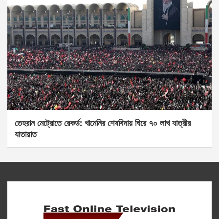
তেহরান মেট্রোতে রেকর্ড: খামেনির শেষবিদায় ঘিরে ৭০ লাখ যাত্রীর
যাতায়াত