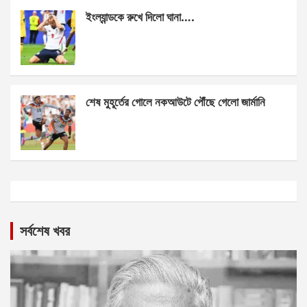
ইংল্যান্ডকে রুখে দিলো ঘানা….
শেষ মুহূর্তের গোলে নকআউটে পৌঁছে গেলো জার্মানি
সর্বশেষ খবর