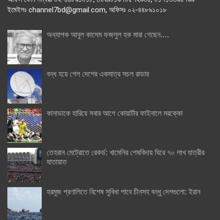
ইমেইলঃ channel7bd@gmail.com, অফিসঃ ০২-৪৪৮৯১০১৮
অধ্যাপক আবুল কাসেম ফজলুল হক মারা গেছেন….
বন্ধ হয়ে গেল দেশের একমাত্র সচল রাডার
কানাডাকে হারিয়ে সবার আগে কোয়ার্টার ফাইনালে মরক্কো
তেহরান মেট্রোতে রেকর্ড: খামেনির শেষবিদায় ঘিরে ৭০ লাখ যাত্রীর
যাতায়াত
হরমুজ প্রণালিতে বিশেষ সুবিধা পাবে চীনসহ বন্ধু দেশগুলো: ইরান