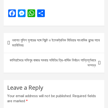
F
M
W
S
a
es
h
h
ce
se
at
ar
b
n
s
e
Post
নবাগত পুলিশ সুপারের সঙ্গে প্রিন্ট ও ইলেকট্রনিক মিডিয়ার সাংবাদিক বৃন্দের সাথে
o
g
A
navigation
মতবিনিময়
o
er
p
k
p
কালিয়াকৈরে সফিপুর বাজার সমবায় সমিতির ত্রি-বার্ষিক নির্বাচন শান্তিপূর্ণভাবে
সম্পন্ন
Leave a Reply
Your email address will not be published.
Required fields
are marked
*