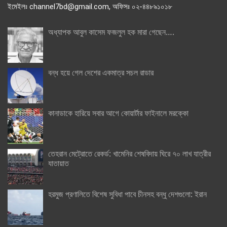
ইমেইলঃ channel7bd@gmail.com, অফিসঃ ০২-৪৪৮৯১০১৮
অধ্যাপক আবুল কাসেম ফজলুল হক মারা গেছেন….
বন্ধ হয়ে গেল দেশের একমাত্র সচল রাডার
কানাডাকে হারিয়ে সবার আগে কোয়ার্টার ফাইনালে মরক্কো
তেহরান মেট্রোতে রেকর্ড: খামেনির শেষবিদায় ঘিরে ৭০ লাখ যাত্রীর
যাতায়াত
হরমুজ প্রণালিতে বিশেষ সুবিধা পাবে চীনসহ বন্ধু দেশগুলো: ইরান