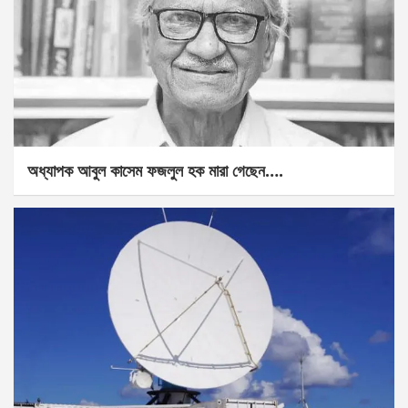
অধ্যাপক আবুল কাসেম ফজলুল হক মারা গেছেন….