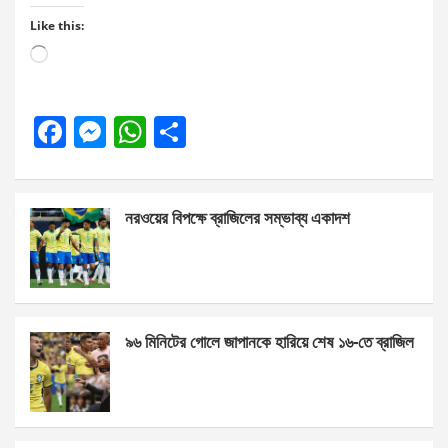
Like this:
Loading…
F
M
W
S
a
es
h
h
ce
se
at
ar
নরওয়ের বিপক্ষে ব্রাজিলের সম্ভাব্য একাদশ
b
n
s
e
o
g
A
o
er
p
k
p
৯৬ মিনিটের গোলে জাপানকে হারিয়ে শেষ ১৬-তে ব্রাজিল