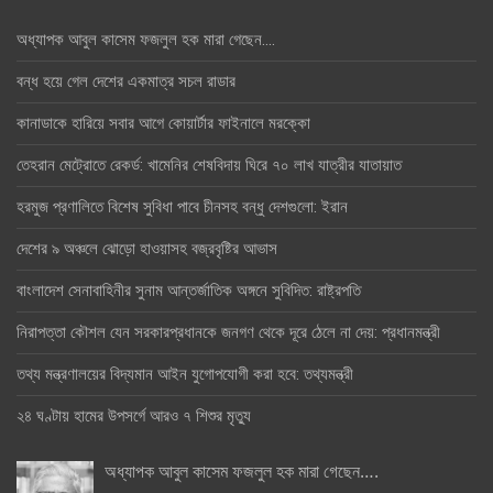
অধ্যাপক আবুল কাসেম ফজলুল হক মারা গেছেন….
বন্ধ হয়ে গেল দেশের একমাত্র সচল রাডার
কানাডাকে হারিয়ে সবার আগে কোয়ার্টার ফাইনালে মরক্কো
তেহরান মেট্রোতে রেকর্ড: খামেনির শেষবিদায় ঘিরে ৭০ লাখ যাত্রীর যাতায়াত
হরমুজ প্রণালিতে বিশেষ সুবিধা পাবে চীনসহ বন্ধু দেশগুলো: ইরান
দেশের ৯ অঞ্চলে ঝোড়ো হাওয়াসহ বজ্রবৃষ্টির আভাস
বাংলাদেশ সেনাবাহিনীর সুনাম আন্তর্জাতিক অঙ্গনে সুবিদিত: রাষ্ট্রপতি
নিরাপত্তা কৌশল যেন সরকারপ্রধানকে জনগণ থেকে দূরে ঠেলে না দেয়: প্রধানমন্ত্রী
তথ্য মন্ত্রণালয়ের বিদ্যমান আইন যুগোপযোগী করা হবে: তথ্যমন্ত্রী
২৪ ঘণ্টায় হামের উপসর্গে আরও ৭ শিশুর মৃত্যু
অধ্যাপক আবুল কাসেম ফজলুল হক মারা গেছেন….