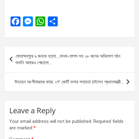
F
M
W
S
a
es
h
h
ce
se
at
ar
b
n
s
e
Post
মোহাম্মদপুরে ৯ জনকে হত্যা….নানক-তাপস সহ ২৮ জনের অভিযোগ গঠন
o
g
A
navigation
শুনানি আবারও পেছালো…
o
er
p
k
p
উন্নয়ন অংশীদারদের কাছে ২শ’ কোটি ডলার সহায়তা চাইলেন প্রধানমন্ত্রী…
Leave a Reply
Your email address will not be published.
Required fields
are marked
*