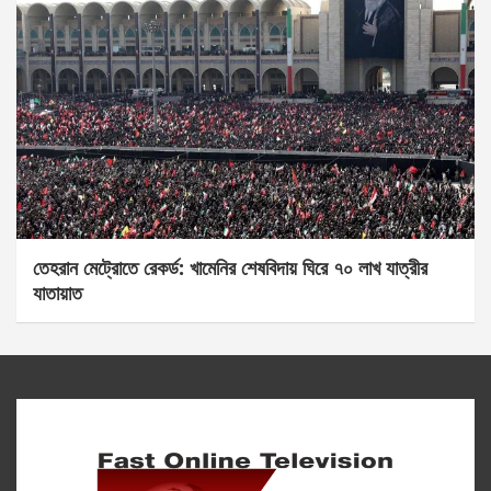
তেহরান মেট্রোতে রেকর্ড: খামেনির শেষবিদায় ঘিরে ৭০ লাখ যাত্রীর
যাতায়াত