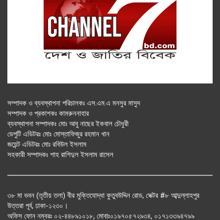
সম্পাদক ও ব্যবস্থাপনা পরিচালকঃ এস.এম.এ মনসুর মাসুদ
সম্পাদক ও প্রকাশকঃ কামরুননাহার
ব্যবস্থাপনা সম্পাদকঃ মোঃ আবু নাছের ইকবাল চৌধুরী
ডেপুটি এডিটরঃ মোঃ মোস্তাফিজুর রহমান খান
জয়েন্ট এডিটরঃ মোঃ রবিউল ইসলাম
সহকারী সম্পাদকঃ শাহ রাশিদুল ইসলাম রাসেল
৩৮ মা ভবন (তৃতীয় তলা) বীর মুক্তিযোদ্ধা কুতুবউদ্দিন রোড, সেক্টর #৮ আব্দুল্লাহপুর
উত্তরা পূর্ব, ঢাকা-১২৩০।
অফিস ফোন নম্বরঃ ০২-৪৪৮৯১০১৮, মোবাঃ০১৯৭০৫৭২৯৩৪, ০১৭১৩৩৯৪৭৯৯