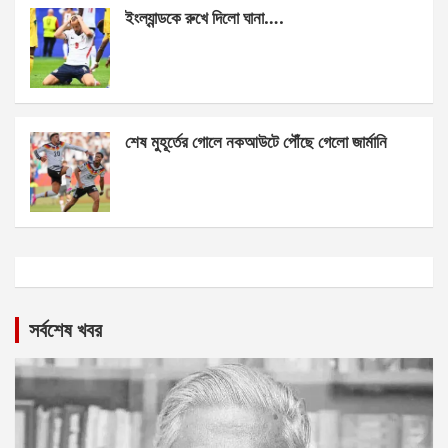
ইংল্যান্ডকে রুখে দিলো ঘানা….
শেষ মুহূর্তের গোলে নকআউটে পৌঁছে গেলো জার্মানি
সর্বশেষ খবর