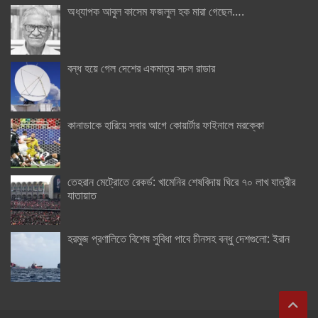
অধ্যাপক আবুল কাসেম ফজলুল হক মারা গেছেন….
বন্ধ হয়ে গেল দেশের একমাত্র সচল রাডার
কানাডাকে হারিয়ে সবার আগে কোয়ার্টার ফাইনালে মরক্কো
তেহরান মেট্রোতে রেকর্ড: খামেনির শেষবিদায় ঘিরে ৭০ লাখ যাত্রীর
যাতায়াত
হরমুজ প্রণালিতে বিশেষ সুবিধা পাবে চীনসহ বন্ধু দেশগুলো: ইরান