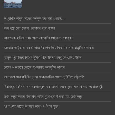
অধ্যাপক আবুল কাসেম ফজলুল হক মারা গেছেন….
বন্ধ হয়ে গেল দেশের একমাত্র সচল রাডার
কানাডাকে হারিয়ে সবার আগে কোয়ার্টার ফাইনালে মরক্কো
তেহরান মেট্রোতে রেকর্ড: খামেনির শেষবিদায় ঘিরে ৭০ লাখ যাত্রীর যাতায়াত
হরমুজ প্রণালিতে বিশেষ সুবিধা পাবে চীনসহ বন্ধু দেশগুলো: ইরান
দেশের ৯ অঞ্চলে ঝোড়ো হাওয়াসহ বজ্রবৃষ্টির আভাস
বাংলাদেশ সেনাবাহিনীর সুনাম আন্তর্জাতিক অঙ্গনে সুবিদিত: রাষ্ট্রপতি
নিরাপত্তা কৌশল যেন সরকারপ্রধানকে জনগণ থেকে দূরে ঠেলে না দেয়: প্রধানমন্ত্রী
তথ্য মন্ত্রণালয়ের বিদ্যমান আইন যুগোপযোগী করা হবে: তথ্যমন্ত্রী
২৪ ঘণ্টায় হামের উপসর্গে আরও ৭ শিশুর মৃত্যু