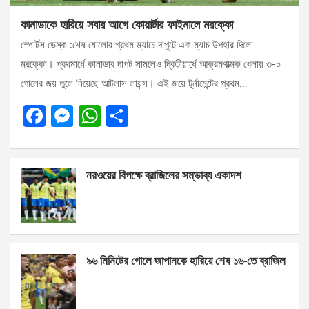
কানাডাকে হারিয়ে সবার আগে কোয়ার্টার ফাইনালে মরক্কো
স্পোর্টস ডেস্ক :শেষ ষোলোর প্রথম ম্যাচে দাপুটে এক ম্যাচ উপহার দিলো
মরক্কো। প্রথমার্ধে কানাডার দাপট সামলেও দ্বিতীয়ার্ধে আক্রমণাত্মক খেলায় ৩-০
গোলের জয় তুলে নিয়েছে আটলাস লায়ন্স। এই জয়ে টুর্নামেন্টের প্রথম…
F
M
W
S
a
es
h
h
ce
se
at
ar
নরওয়ের বিপক্ষে ব্রাজিলের সম্ভাব্য একাদশ
b
n
s
e
o
g
A
o
er
p
k
p
৯৬ মিনিটের গোলে জাপানকে হারিয়ে শেষ ১৬-তে ব্রাজিল