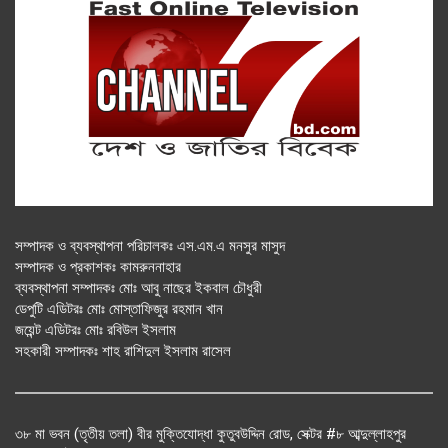
সম্পাদক ও ব্যবস্থাপনা পরিচালকঃ এস.এম.এ মনসুর মাসুদ
সম্পাদক ও প্রকাশকঃ কামরুননাহার
ব্যবস্থাপনা সম্পাদকঃ মোঃ আবু নাছের ইকবাল চৌধুরী
ডেপুটি এডিটরঃ মোঃ মোস্তাফিজুর রহমান খান
জয়েন্ট এডিটরঃ মোঃ রবিউল ইসলাম
সহকারী সম্পাদকঃ শাহ রাশিদুল ইসলাম রাসেল
৩৮ মা ভবন (তৃতীয় তলা) বীর মুক্তিযোদ্ধা কুতুবউদ্দিন রোড, সেক্টর #৮ আব্দুল্লাহপুর