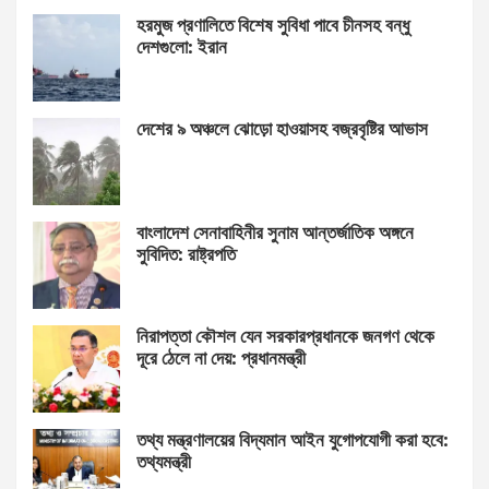
হরমুজ প্রণালিতে বিশেষ সুবিধা পাবে চীনসহ বন্ধু
দেশগুলো: ইরান
দেশের ৯ অঞ্চলে ঝোড়ো হাওয়াসহ বজ্রবৃষ্টির আভাস
বাংলাদেশ সেনাবাহিনীর সুনাম আন্তর্জাতিক অঙ্গনে
সুবিদিত: রাষ্ট্রপতি
নিরাপত্তা কৌশল যেন সরকারপ্রধানকে জনগণ থেকে
দূরে ঠেলে না দেয়: প্রধানমন্ত্রী
তথ্য মন্ত্রণালয়ের বিদ্যমান আইন যুগোপযোগী করা হবে:
তথ্যমন্ত্রী