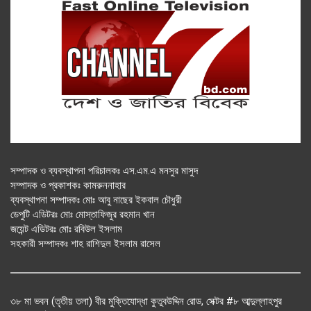
সম্পাদক ও ব্যবস্থাপনা পরিচালকঃ এস.এম.এ মনসুর মাসুদ
সম্পাদক ও প্রকাশকঃ কামরুননাহার
ব্যবস্থাপনা সম্পাদকঃ মোঃ আবু নাছের ইকবাল চৌধুরী
ডেপুটি এডিটরঃ মোঃ মোস্তাফিজুর রহমান খান
জয়েন্ট এডিটরঃ মোঃ রবিউল ইসলাম
সহকারী সম্পাদকঃ শাহ রাশিদুল ইসলাম রাসেল
৩৮ মা ভবন (তৃতীয় তলা) বীর মুক্তিযোদ্ধা কুতুবউদ্দিন রোড, সেক্টর #৮ আব্দুল্লাহপুর