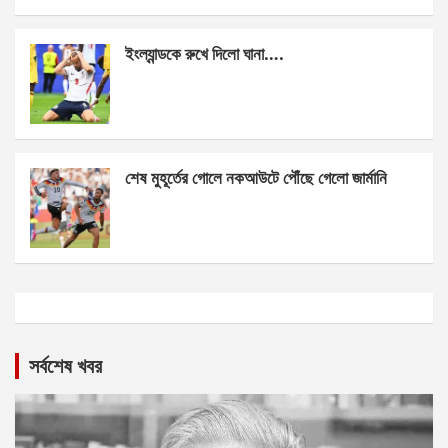
ইংল্যান্ডকে রুখে দিলো ঘানা….
শেষ মুহূর্তের গোলে নকআউটে পৌঁছে গেলো জার্মানি
সর্বশেষ খবর