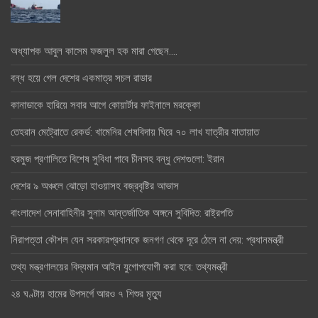
অধ্যাপক আবুল কাসেম ফজলুল হক মারা গেছেন….
বন্ধ হয়ে গেল দেশের একমাত্র সচল রাডার
কানাডাকে হারিয়ে সবার আগে কোয়ার্টার ফাইনালে মরক্কো
তেহরান মেট্রোতে রেকর্ড: খামেনির শেষবিদায় ঘিরে ৭০ লাখ যাত্রীর যাতায়াত
হরমুজ প্রণালিতে বিশেষ সুবিধা পাবে চীনসহ বন্ধু দেশগুলো: ইরান
দেশের ৯ অঞ্চলে ঝোড়ো হাওয়াসহ বজ্রবৃষ্টির আভাস
বাংলাদেশ সেনাবাহিনীর সুনাম আন্তর্জাতিক অঙ্গনে সুবিদিত: রাষ্ট্রপতি
নিরাপত্তা কৌশল যেন সরকারপ্রধানকে জনগণ থেকে দূরে ঠেলে না দেয়: প্রধানমন্ত্রী
তথ্য মন্ত্রণালয়ের বিদ্যমান আইন যুগোপযোগী করা হবে: তথ্যমন্ত্রী
২৪ ঘণ্টায় হামের উপসর্গে আরও ৭ শিশুর মৃত্যু