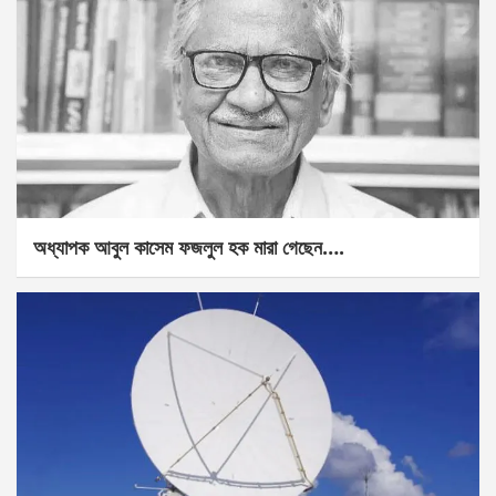
অধ্যাপক আবুল কাসেম ফজলুল হক মারা গেছেন….