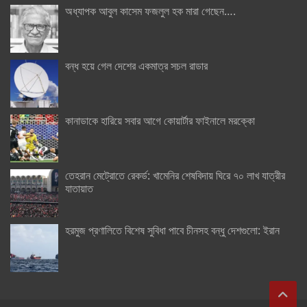
অধ্যাপক আবুল কাসেম ফজলুল হক মারা গেছেন….
বন্ধ হয়ে গেল দেশের একমাত্র সচল রাডার
কানাডাকে হারিয়ে সবার আগে কোয়ার্টার ফাইনালে মরক্কো
তেহরান মেট্রোতে রেকর্ড: খামেনির শেষবিদায় ঘিরে ৭০ লাখ যাত্রীর
যাতায়াত
হরমুজ প্রণালিতে বিশেষ সুবিধা পাবে চীনসহ বন্ধু দেশগুলো: ইরান