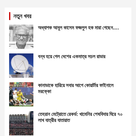
নতুন খবর
অধ্যাপক আবুল কাসেম ফজলুল হক মারা গেছেন….
বন্ধ হয়ে গেল দেশের একমাত্র সচল রাডার
কানাডাকে হারিয়ে সবার আগে কোয়ার্টার ফাইনালে
মরক্কো
তেহরান মেট্রোতে রেকর্ড: খামেনির শেষবিদায় ঘিরে ৭০
লাখ যাত্রীর যাতায়াত