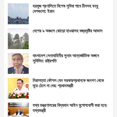
হরমুজ প্রণালিতে বিশেষ সুবিধা পাবে চীনসহ বন্ধু
দেশগুলো: ইরান
দেশের ৯ অঞ্চলে ঝোড়ো হাওয়াসহ বজ্রবৃষ্টির আভাস
বাংলাদেশ সেনাবাহিনীর সুনাম আন্তর্জাতিক অঙ্গনে
সুবিদিত: রাষ্ট্রপতি
নিরাপত্তা কৌশল যেন সরকারপ্রধানকে জনগণ থেকে
দূরে ঠেলে না দেয়: প্রধানমন্ত্রী
তথ্য মন্ত্রণালয়ের বিদ্যমান আইন যুগোপযোগী করা হবে:
তথ্যমন্ত্রী