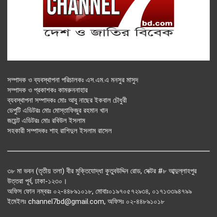
সম্পাদক ও ব্যবস্থাপনা পরিচালকঃ এস.এম.এ মনসুর মাসুদ
সম্পাদক ও প্রকাশকঃ কামরুননাহার
ব্যবস্থাপনা সম্পাদকঃ মোঃ আবু নাছের ইকবাল চৌধুরী
ডেপুটি এডিটরঃ মোঃ মোস্তাফিজুর রহমান খান
জয়েন্ট এডিটরঃ মোঃ রবিউল ইসলাম
সহকারী সম্পাদকঃ শাহ রাশিদুল ইসলাম রাসেল
৩৮ মা ভবন (তৃতীয় তলা) বীর মুক্তিযোদ্ধা কুতুবউদ্দিন রোড, সেক্টর #৮ আব্দুল্লাহপুর
উত্তরা পূর্ব, ঢাকা-১২৩০।
অফিস ফোন নম্বরঃ ০২-৪৪৮৯১০১৮, মোবাঃ০১৯৭০৫৭২৯৩৪, ০১৭১৩৩৯৪৭৯৯
ইমেইলঃ channel7bd@gmail.com, অফিসঃ ০২-৪৪৮৯১০১৮