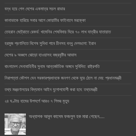
বন্ধ হয়ে গেল দেশের একমাত্র সচল রাডার
কানাডাকে হারিয়ে সবার আগে কোয়ার্টার ফাইনালে মরক্কো
তেহরান মেট্রোতে রেকর্ড: খামেনির শেষবিদায় ঘিরে ৭০ লাখ যাত্রীর যাতায়াত
হরমুজ প্রণালিতে বিশেষ সুবিধা পাবে চীনসহ বন্ধু দেশগুলো: ইরান
দেশের ৯ অঞ্চলে ঝোড়ো হাওয়াসহ বজ্রবৃষ্টির আভাস
বাংলাদেশ সেনাবাহিনীর সুনাম আন্তর্জাতিক অঙ্গনে সুবিদিত: রাষ্ট্রপতি
নিরাপত্তা কৌশল যেন সরকারপ্রধানকে জনগণ থেকে দূরে ঠেলে না দেয়: প্রধানমন্ত্রী
তথ্য মন্ত্রণালয়ের বিদ্যমান আইন যুগোপযোগী করা হবে: তথ্যমন্ত্রী
২৪ ঘণ্টায় হামের উপসর্গে আরও ৭ শিশুর মৃত্যু
অধ্যাপক আবুল কাসেম ফজলুল হক মারা গেছেন….