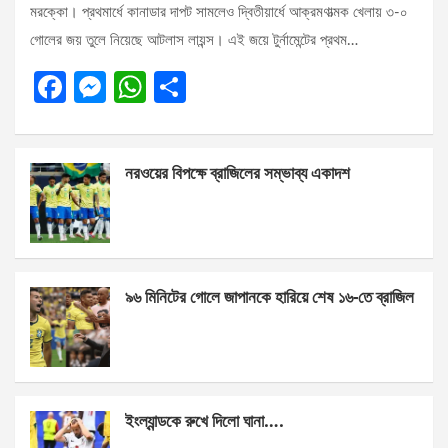
মরক্কো। প্রথমার্ধে কানাডার দাপট সামলেও দ্বিতীয়ার্ধে আক্রমণাত্মক খেলায় ৩-০
গোলের জয় তুলে নিয়েছে আটলাস লায়ন্স। এই জয়ে টুর্নামেন্টের প্রথম…
F
M
W
S
a
es
h
h
ce
se
at
ar
নরওয়ের বিপক্ষে ব্রাজিলের সম্ভাব্য একাদশ
b
n
s
e
o
g
A
o
er
p
k
p
৯৬ মিনিটের গোলে জাপানকে হারিয়ে শেষ ১৬-তে ব্রাজিল
ইংল্যান্ডকে রুখে দিলো ঘানা….