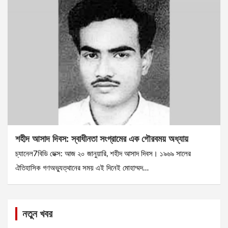
শহীদ আসাদ দিবস: স্বাধীনতা সংগ্রামের এক গৌরবময় অধ্যায়
চ্যানেল7বিডি ডেক্স: আজ ২০ জানুয়ারি, শহীদ আসাদ দিবস। ১৯৬৯ সালের
ঐতিহাসিক গণঅভ্যুত্থানের সময় এই দিনেই মোহাম্মদ…
নতুন খবর