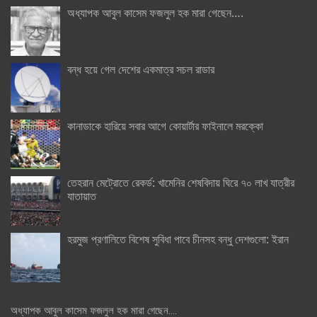
অধ্যাপক আবুল কাসেম ফজলুল হক মারা গেছেন….
বন্ধ হয়ে গেল দেশের একমাত্র সচল রাডার
কানাডাকে হারিয়ে সবার আগে কোয়ার্টার ফাইনালে মরক্কো
তেহরান মেট্রোতে রেকর্ড: খামেনির শেষবিদায় ঘিরে ৭০ লাখ যাত্রীর
যাতায়াত
হরমুজ প্রণালিতে বিশেষ সুবিধা পাবে চীনসহ বন্ধু দেশগুলো: ইরান
অধ্যাপক আবুল কাসেম ফজলুল হক মারা গেছেন….