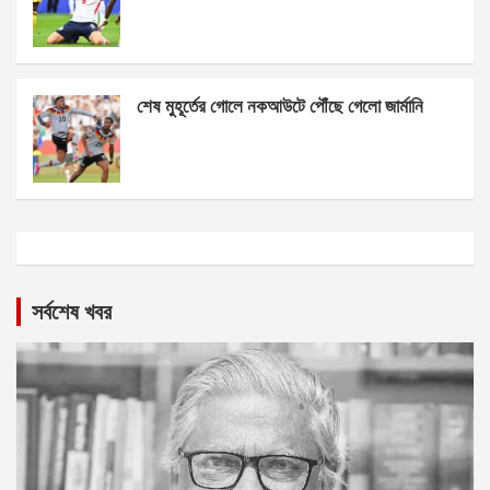
শেষ মুহূর্তের গোলে নকআউটে পৌঁছে গেলো জার্মানি
সর্বশেষ খবর