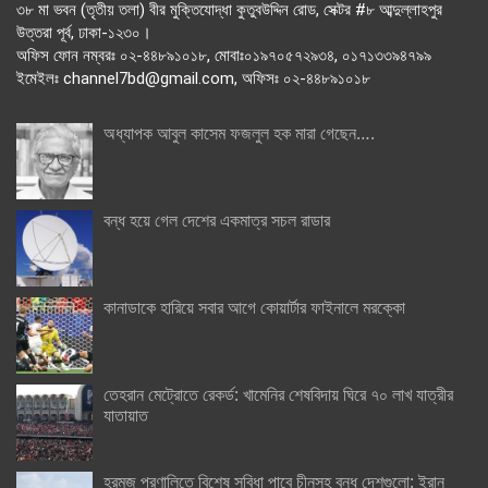
৩৮ মা ভবন (তৃতীয় তলা) বীর মুক্তিযোদ্ধা কুতুবউদ্দিন রোড, সেক্টর #৮ আব্দুল্লাহপুর
উত্তরা পূর্ব, ঢাকা-১২৩০।
অফিস ফোন নম্বরঃ ০২-৪৪৮৯১০১৮, মোবাঃ০১৯৭০৫৭২৯৩৪, ০১৭১৩৩৯৪৭৯৯
ইমেইলঃ channel7bd@gmail.com, অফিসঃ ০২-৪৪৮৯১০১৮
অধ্যাপক আবুল কাসেম ফজলুল হক মারা গেছেন….
বন্ধ হয়ে গেল দেশের একমাত্র সচল রাডার
কানাডাকে হারিয়ে সবার আগে কোয়ার্টার ফাইনালে মরক্কো
তেহরান মেট্রোতে রেকর্ড: খামেনির শেষবিদায় ঘিরে ৭০ লাখ যাত্রীর
যাতায়াত
হরমুজ প্রণালিতে বিশেষ সুবিধা পাবে চীনসহ বন্ধু দেশগুলো: ইরান