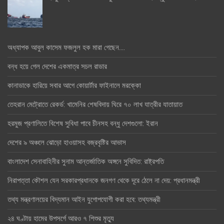
অধ্যাপক আবুল কাসেম ফজলুল হক মারা গেছেন….
বন্ধ হয়ে গেল দেশের একমাত্র সচল রাডার
কানাডাকে হারিয়ে সবার আগে কোয়ার্টার ফাইনালে মরক্কো
তেহরান মেট্রোতে রেকর্ড: খামেনির শেষবিদায় ঘিরে ৭০ লাখ যাত্রীর যাতায়াত
হরমুজ প্রণালিতে বিশেষ সুবিধা পাবে চীনসহ বন্ধু দেশগুলো: ইরান
দেশের ৯ অঞ্চলে ঝোড়ো হাওয়াসহ বজ্রবৃষ্টির আভাস
বাংলাদেশ সেনাবাহিনীর সুনাম আন্তর্জাতিক অঙ্গনে সুবিদিত: রাষ্ট্রপতি
নিরাপত্তা কৌশল যেন সরকারপ্রধানকে জনগণ থেকে দূরে ঠেলে না দেয়: প্রধানমন্ত্রী
তথ্য মন্ত্রণালয়ের বিদ্যমান আইন যুগোপযোগী করা হবে: তথ্যমন্ত্রী
২৪ ঘণ্টায় হামের উপসর্গে আরও ৭ শিশুর মৃত্যু