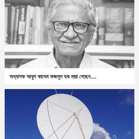
অধ্যাপক আবুল কাসেম ফজলুল হক মারা গেছেন….