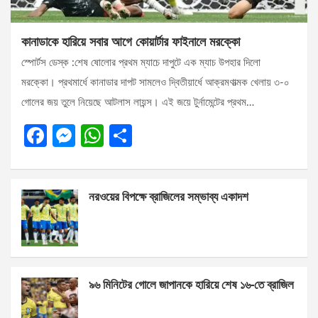
কানাডাকে হারিয়ে সবার আগে কোয়ার্টার ফাইনালে মরক্কো
স্পোর্টস ডেস্ক :শেষ ষোলোর প্রথম ম্যাচে দাপুটে এক ম্যাচ উপহার দিলো
মরক্কো। প্রথমার্ধে কানাডার দাপট সামলেও দ্বিতীয়ার্ধে আক্রমণাত্মক খেলায় ৩-০
গোলের জয় তুলে নিয়েছে আটলাস লায়ন্স। এই জয়ে টুর্নামেন্টের প্রথম…
F
M
W
S
a
es
h
h
ce
se
at
ar
নরওয়ের বিপক্ষে ব্রাজিলের সম্ভাব্য একাদশ
b
n
s
e
o
g
A
o
er
p
k
p
৯৬ মিনিটের গোলে জাপানকে হারিয়ে শেষ ১৬-তে ব্রাজিল