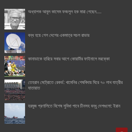
অধ্যাপক আবুল কাসেম ফজলুল হক মারা গেছেন….
বন্ধ হয়ে গেল দেশের একমাত্র সচল রাডার
কানাডাকে হারিয়ে সবার আগে কোয়ার্টার ফাইনালে মরক্কো
তেহরান মেট্রোতে রেকর্ড: খামেনির শেষবিদায় ঘিরে ৭০ লাখ যাত্রীর
যাতায়াত
হরমুজ প্রণালিতে বিশেষ সুবিধা পাবে চীনসহ বন্ধু দেশগুলো: ইরান