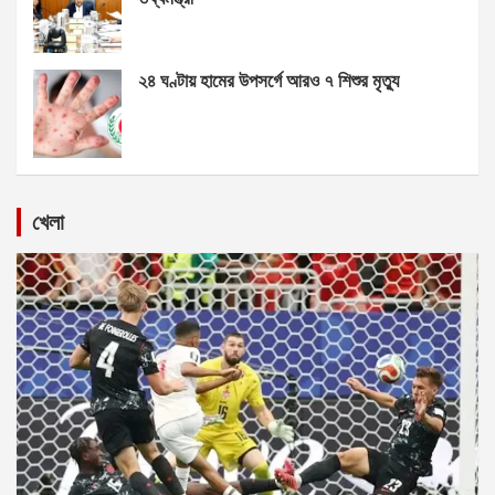
২৪ ঘণ্টায় হামের উপসর্গে আরও ৭ শিশুর মৃত্যু
খেলা