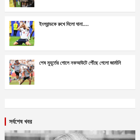
ইংল্যান্ডকে রুখে দিলো ঘানা….
শেষ মুহূর্তের গোলে নকআউটে পৌঁছে গেলো জার্মানি
সর্বশেষ খবর