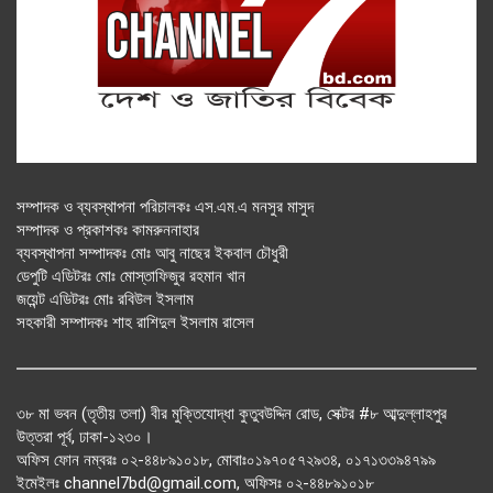
সম্পাদক ও ব্যবস্থাপনা পরিচালকঃ এস.এম.এ মনসুর মাসুদ
সম্পাদক ও প্রকাশকঃ কামরুননাহার
ব্যবস্থাপনা সম্পাদকঃ মোঃ আবু নাছের ইকবাল চৌধুরী
ডেপুটি এডিটরঃ মোঃ মোস্তাফিজুর রহমান খান
জয়েন্ট এডিটরঃ মোঃ রবিউল ইসলাম
সহকারী সম্পাদকঃ শাহ রাশিদুল ইসলাম রাসেল
৩৮ মা ভবন (তৃতীয় তলা) বীর মুক্তিযোদ্ধা কুতুবউদ্দিন রোড, সেক্টর #৮ আব্দুল্লাহপুর
উত্তরা পূর্ব, ঢাকা-১২৩০।
অফিস ফোন নম্বরঃ ০২-৪৪৮৯১০১৮, মোবাঃ০১৯৭০৫৭২৯৩৪, ০১৭১৩৩৯৪৭৯৯
ইমেইলঃ channel7bd@gmail.com, অফিসঃ ০২-৪৪৮৯১০১৮