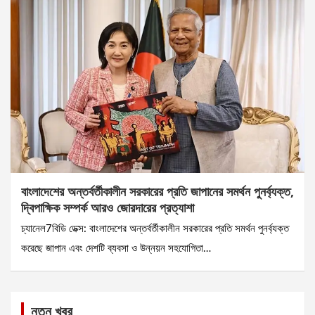
বাংলাদেশের অন্তর্বর্তীকালীন সরকারের প্রতি জাপানের সমর্থন পুনর্ব্যক্ত,
দ্বিপাক্ষিক সম্পর্ক আরও জোরদারের প্রত্যাশা
চ্যানেল7বিডি ডেক্স: বাংলাদেশের অন্তর্বর্তীকালীন সরকারের প্রতি সমর্থন পুনর্ব্যক্ত
করেছে জাপান এবং দেশটি ব্যবসা ও উন্নয়ন সহযোগিতা…
নতুন খবর