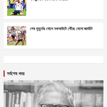
শেষ মুহূর্তের গোলে নকআউটে পৌঁছে গেলো জার্মানি
সর্বশেষ খবর