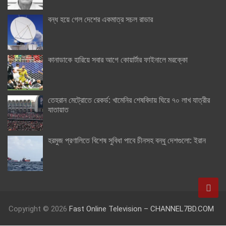
বন্ধ হয়ে গেল দেশের একমাত্র সচল রাডার
কানাডাকে হারিয়ে সবার আগে কোয়ার্টার ফাইনালে মরক্কো
তেহরান মেট্রোতে রেকর্ড: খামেনির শেষবিদায় ঘিরে ৭০ লাখ যাত্রীর
যাতায়াত
হরমুজ প্রণালিতে বিশেষ সুবিধা পাবে চীনসহ বন্ধু দেশগুলো: ইরান
Copyright © 2026
Fast Online Television – CHANNEL7BD.COM