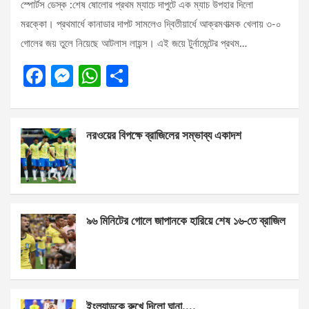
স্পোর্টস ডেস্ক :শেষ ষোলোর প্রথম ম্যাচে দাপুটে এক ম্যাচ উপহার দিলো
মরক্কো। প্রথমার্ধে কানাডার দাপট সামলেও দ্বিতীয়ার্ধে আক্রমণাত্মক খেলায় ৩-০
গোলের জয় তুলে নিয়েছে আটলাস লায়ন্স। এই জয়ে টুর্নামেন্টের প্রথম…
F
M
W
S
a
es
h
h
ce
se
at
ar
নরওয়ের বিপক্ষে ব্রাজিলের সম্ভাব্য একাদশ
b
n
s
e
o
g
A
o
er
p
k
p
৯৬ মিনিটের গোলে জাপানকে হারিয়ে শেষ ১৬-তে ব্রাজিল
ইংল্যান্ডকে রুখে দিলো ঘানা….