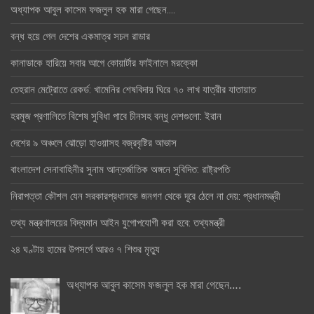
অধ্যাপক আবুল কাসেম ফজলুল হক মারা গেছেন….
বন্ধ হয়ে গেল দেশের একমাত্র সচল রাডার
কানাডাকে হারিয়ে সবার আগে কোয়ার্টার ফাইনালে মরক্কো
তেহরান মেট্রোতে রেকর্ড: খামেনির শেষবিদায় ঘিরে ৭০ লাখ যাত্রীর যাতায়াত
হরমুজ প্রণালিতে বিশেষ সুবিধা পাবে চীনসহ বন্ধু দেশগুলো: ইরান
দেশের ৯ অঞ্চলে ঝোড়ো হাওয়াসহ বজ্রবৃষ্টির আভাস
বাংলাদেশ সেনাবাহিনীর সুনাম আন্তর্জাতিক অঙ্গনে সুবিদিত: রাষ্ট্রপতি
নিরাপত্তা কৌশল যেন সরকারপ্রধানকে জনগণ থেকে দূরে ঠেলে না দেয়: প্রধানমন্ত্রী
তথ্য মন্ত্রণালয়ের বিদ্যমান আইন যুগোপযোগী করা হবে: তথ্যমন্ত্রী
২৪ ঘণ্টায় হামের উপসর্গে আরও ৭ শিশুর মৃত্যু
অধ্যাপক আবুল কাসেম ফজলুল হক মারা গেছেন….