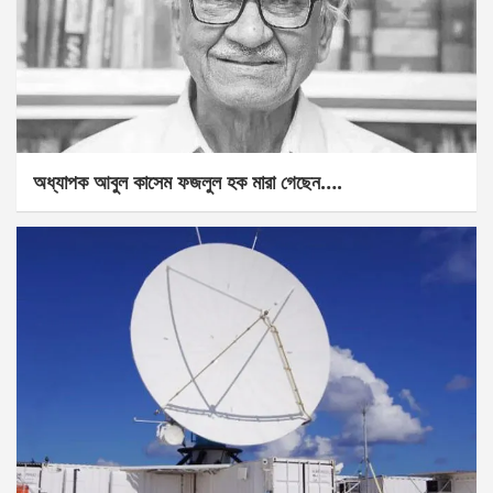
অধ্যাপক আবুল কাসেম ফজলুল হক মারা গেছেন….