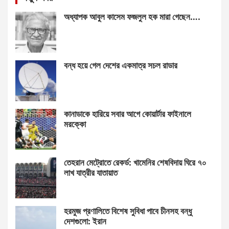
অধ্যাপক আবুল কাসেম ফজলুল হক মারা গেছেন….
বন্ধ হয়ে গেল দেশের একমাত্র সচল রাডার
কানাডাকে হারিয়ে সবার আগে কোয়ার্টার ফাইনালে
মরক্কো
তেহরান মেট্রোতে রেকর্ড: খামেনির শেষবিদায় ঘিরে ৭০
লাখ যাত্রীর যাতায়াত
হরমুজ প্রণালিতে বিশেষ সুবিধা পাবে চীনসহ বন্ধু
দেশগুলো: ইরান