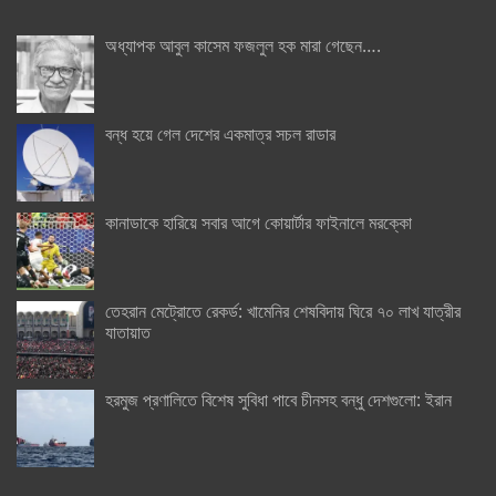
অধ্যাপক আবুল কাসেম ফজলুল হক মারা গেছেন….
বন্ধ হয়ে গেল দেশের একমাত্র সচল রাডার
কানাডাকে হারিয়ে সবার আগে কোয়ার্টার ফাইনালে মরক্কো
তেহরান মেট্রোতে রেকর্ড: খামেনির শেষবিদায় ঘিরে ৭০ লাখ যাত্রীর
যাতায়াত
হরমুজ প্রণালিতে বিশেষ সুবিধা পাবে চীনসহ বন্ধু দেশগুলো: ইরান