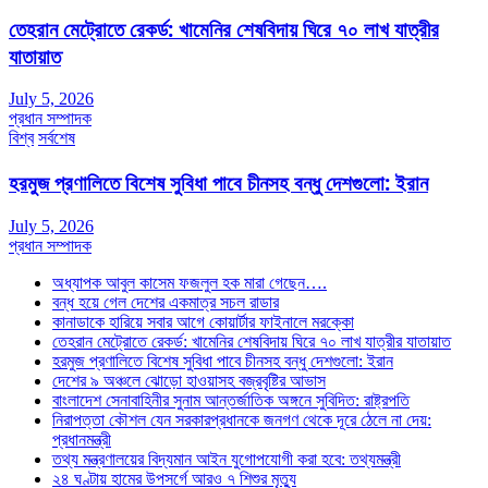
তেহরান মেট্রোতে রেকর্ড: খামেনির শেষবিদায় ঘিরে ৭০ লাখ যাত্রীর
যাতায়াত
July 5, 2026
প্রধান সম্পাদক
বিশ্ব
সর্বশেষ
হরমুজ প্রণালিতে বিশেষ সুবিধা পাবে চীনসহ বন্ধু দেশগুলো: ইরান
July 5, 2026
প্রধান সম্পাদক
অধ্যাপক আবুল কাসেম ফজলুল হক মারা গেছেন….
বন্ধ হয়ে গেল দেশের একমাত্র সচল রাডার
কানাডাকে হারিয়ে সবার আগে কোয়ার্টার ফাইনালে মরক্কো
তেহরান মেট্রোতে রেকর্ড: খামেনির শেষবিদায় ঘিরে ৭০ লাখ যাত্রীর যাতায়াত
হরমুজ প্রণালিতে বিশেষ সুবিধা পাবে চীনসহ বন্ধু দেশগুলো: ইরান
দেশের ৯ অঞ্চলে ঝোড়ো হাওয়াসহ বজ্রবৃষ্টির আভাস
বাংলাদেশ সেনাবাহিনীর সুনাম আন্তর্জাতিক অঙ্গনে সুবিদিত: রাষ্ট্রপতি
নিরাপত্তা কৌশল যেন সরকারপ্রধানকে জনগণ থেকে দূরে ঠেলে না দেয়:
প্রধানমন্ত্রী
তথ্য মন্ত্রণালয়ের বিদ্যমান আইন যুগোপযোগী করা হবে: তথ্যমন্ত্রী
২৪ ঘণ্টায় হামের উপসর্গে আরও ৭ শিশুর মৃত্যু