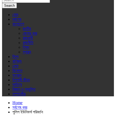
Search
হোম
সর্বশেষ
বাংলাদেশ
জাতীয়
জেলার খবর
রাজধানী
রাজনীতি
শিক্ষা
স্বাস্থ্য
বিশ্ব
বাণিজ্য
খেলা
বিনোদন
অপরাধ
ইসলামী জীবন
সাহিত্য
বিজ্ঞান ও প্রযুক্তি
সম্পাদকীয়
Home
সর্বশেষ খবর
পুলিশ ইউনিফর্ম পরিবর্তন