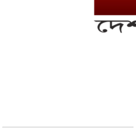
সম্পাদক ও ব্যবস্থাপনা পরিচালকঃ এস.এম.এ মনসুর মাসুদ
সম্পাদক ও প্রকাশকঃ কামরুননাহার
ব্যবস্থাপনা সম্পাদকঃ মোঃ আবু নাছের ইকবাল চৌধুরী
ডেপুটি এডিটরঃ মোঃ মোস্তাফিজুর রহমান খান
জয়েন্ট এডিটরঃ মোঃ রবিউল ইসলাম
সহকারী সম্পাদকঃ শাহ রাশিদুল ইসলাম রাসেল
৩৮ মা ভবন (তৃতীয় তলা) বীর মুক্তিযোদ্ধা কুতুবউদ্দিন রোড, সেক্টর #৮ আব্দুল্লাহপুর