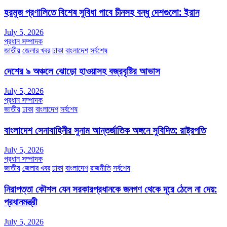
হরমুজ প্রণালিতে বিশেষ সুবিধা পাবে চীনসহ বন্ধু দেশগুলো: ইরান
July 5, 2026
প্রধান সম্পাদক
জাতীয়
জেলার খবর
ঢাকা
বাংলাদেশ
সর্বশেষ
দেশের ৯ অঞ্চলে ঝোড়ো হাওয়াসহ বজ্রবৃষ্টির আভাস
July 5, 2026
প্রধান সম্পাদক
জাতীয়
ঢাকা
বাংলাদেশ
সর্বশেষ
বাংলাদেশ সেনাবাহিনীর সুনাম আন্তর্জাতিক অঙ্গনে সুবিদিত: রাষ্ট্রপতি
July 5, 2026
প্রধান সম্পাদক
জাতীয়
জেলার খবর
ঢাকা
বাংলাদেশ
রাজনীতি
সর্বশেষ
নিরাপত্তা কৌশল যেন সরকারপ্রধানকে জনগণ থেকে দূরে ঠেলে না দেয়:
প্রধানমন্ত্রী
July 5, 2026