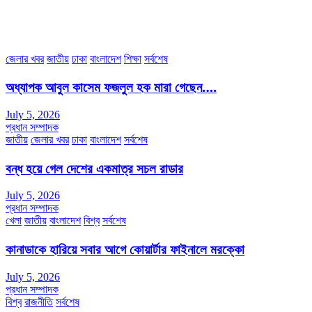
উত্তরা পূর্ব, ঢাকা-১২৩০।
অফিস ফোন নম্বরঃ ০২-৪৪৮৯১০১৮, মোবাঃ০১৯৭০৫৭২৯৩৪, ০১৭১৩৩৯৪৭৯৯
ইমেইলঃ channel7bd@gmail.com, অফিসঃ ০২-৪৪৮৯১০১৮
জেলার খবর
জাতীয়
ঢাকা
বাংলাদেশ
শিক্ষা
সর্বশেষ
অধ্যাপক আবুল কাসেম ফজলুল হক মারা গেছেন….
July 5, 2026
প্রধান সম্পাদক
জাতীয়
জেলার খবর
ঢাকা
বাংলাদেশ
সর্বশেষ
বন্ধ হয়ে গেল দেশের একমাত্র সচল রাডার
July 5, 2026
প্রধান সম্পাদক
খেলা
জাতীয়
বাংলাদেশ
বিশ্ব
সর্বশেষ
কানাডাকে হারিয়ে সবার আগে কোয়ার্টার ফাইনালে মরক্কো
July 5, 2026
প্রধান সম্পাদক
বিশ্ব
রাজনীতি
সর্বশেষ