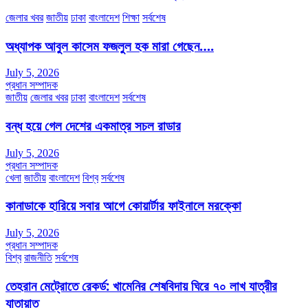
জেলার খবর
জাতীয়
ঢাকা
বাংলাদেশ
শিক্ষা
সর্বশেষ
অধ্যাপক আবুল কাসেম ফজলুল হক মারা গেছেন….
July 5, 2026
প্রধান সম্পাদক
জাতীয়
জেলার খবর
ঢাকা
বাংলাদেশ
সর্বশেষ
বন্ধ হয়ে গেল দেশের একমাত্র সচল রাডার
July 5, 2026
প্রধান সম্পাদক
খেলা
জাতীয়
বাংলাদেশ
বিশ্ব
সর্বশেষ
কানাডাকে হারিয়ে সবার আগে কোয়ার্টার ফাইনালে মরক্কো
July 5, 2026
প্রধান সম্পাদক
বিশ্ব
রাজনীতি
সর্বশেষ
তেহরান মেট্রোতে রেকর্ড: খামেনির শেষবিদায় ঘিরে ৭০ লাখ যাত্রীর
যাতায়াত