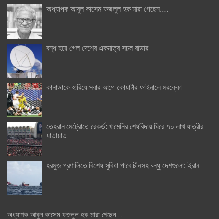
অধ্যাপক আবুল কাসেম ফজলুল হক মারা গেছেন….
বন্ধ হয়ে গেল দেশের একমাত্র সচল রাডার
কানাডাকে হারিয়ে সবার আগে কোয়ার্টার ফাইনালে মরক্কো
তেহরান মেট্রোতে রেকর্ড: খামেনির শেষবিদায় ঘিরে ৭০ লাখ যাত্রীর
যাতায়াত
হরমুজ প্রণালিতে বিশেষ সুবিধা পাবে চীনসহ বন্ধু দেশগুলো: ইরান
অধ্যাপক আবুল কাসেম ফজলুল হক মারা গেছেন….