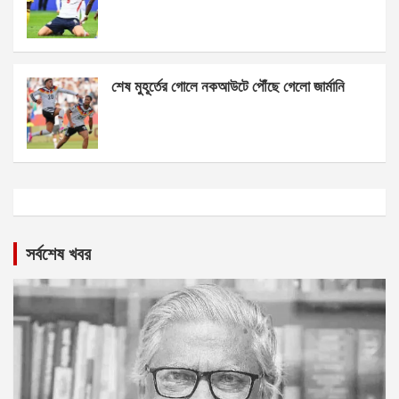
শেষ মুহূর্তের গোলে নকআউটে পৌঁছে গেলো জার্মানি
সর্বশেষ খবর