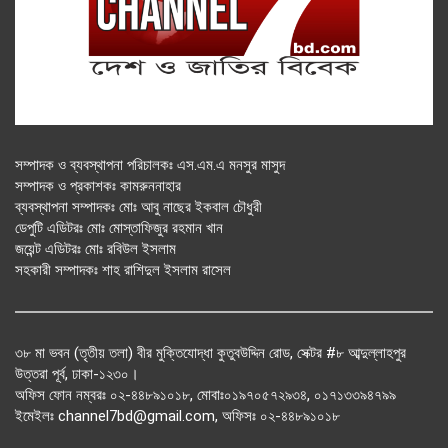
সম্পাদক ও ব্যবস্থাপনা পরিচালকঃ এস.এম.এ মনসুর মাসুদ
সম্পাদক ও প্রকাশকঃ কামরুননাহার
ব্যবস্থাপনা সম্পাদকঃ মোঃ আবু নাছের ইকবাল চৌধুরী
ডেপুটি এডিটরঃ মোঃ মোস্তাফিজুর রহমান খান
জয়েন্ট এডিটরঃ মোঃ রবিউল ইসলাম
সহকারী সম্পাদকঃ শাহ রাশিদুল ইসলাম রাসেল
৩৮ মা ভবন (তৃতীয় তলা) বীর মুক্তিযোদ্ধা কুতুবউদ্দিন রোড, সেক্টর #৮ আব্দুল্লাহপুর
উত্তরা পূর্ব, ঢাকা-১২৩০।
অফিস ফোন নম্বরঃ ০২-৪৪৮৯১০১৮, মোবাঃ০১৯৭০৫৭২৯৩৪, ০১৭১৩৩৯৪৭৯৯
ইমেইলঃ channel7bd@gmail.com, অফিসঃ ০২-৪৪৮৯১০১৮