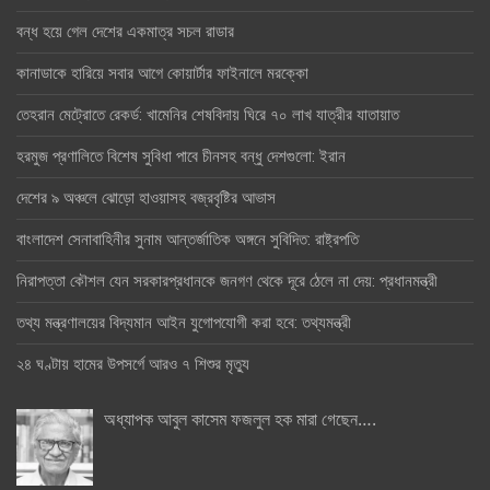
বন্ধ হয়ে গেল দেশের একমাত্র সচল রাডার
কানাডাকে হারিয়ে সবার আগে কোয়ার্টার ফাইনালে মরক্কো
তেহরান মেট্রোতে রেকর্ড: খামেনির শেষবিদায় ঘিরে ৭০ লাখ যাত্রীর যাতায়াত
হরমুজ প্রণালিতে বিশেষ সুবিধা পাবে চীনসহ বন্ধু দেশগুলো: ইরান
দেশের ৯ অঞ্চলে ঝোড়ো হাওয়াসহ বজ্রবৃষ্টির আভাস
বাংলাদেশ সেনাবাহিনীর সুনাম আন্তর্জাতিক অঙ্গনে সুবিদিত: রাষ্ট্রপতি
নিরাপত্তা কৌশল যেন সরকারপ্রধানকে জনগণ থেকে দূরে ঠেলে না দেয়: প্রধানমন্ত্রী
তথ্য মন্ত্রণালয়ের বিদ্যমান আইন যুগোপযোগী করা হবে: তথ্যমন্ত্রী
২৪ ঘণ্টায় হামের উপসর্গে আরও ৭ শিশুর মৃত্যু
অধ্যাপক আবুল কাসেম ফজলুল হক মারা গেছেন….