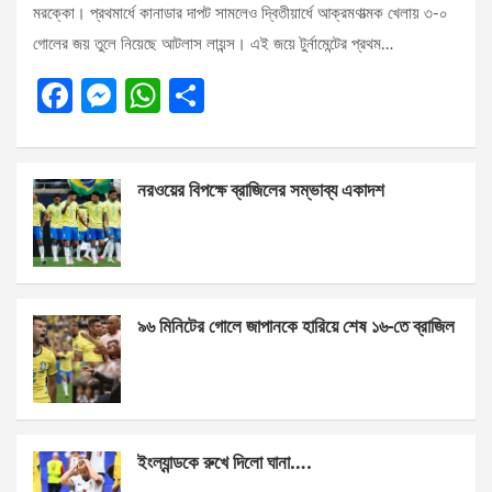
মরক্কো। প্রথমার্ধে কানাডার দাপট সামলেও দ্বিতীয়ার্ধে আক্রমণাত্মক খেলায় ৩-০
গোলের জয় তুলে নিয়েছে আটলাস লায়ন্স। এই জয়ে টুর্নামেন্টের প্রথম…
F
M
W
S
a
es
h
h
ce
se
at
ar
নরওয়ের বিপক্ষে ব্রাজিলের সম্ভাব্য একাদশ
b
n
s
e
o
g
A
o
er
p
k
p
৯৬ মিনিটের গোলে জাপানকে হারিয়ে শেষ ১৬-তে ব্রাজিল
ইংল্যান্ডকে রুখে দিলো ঘানা….